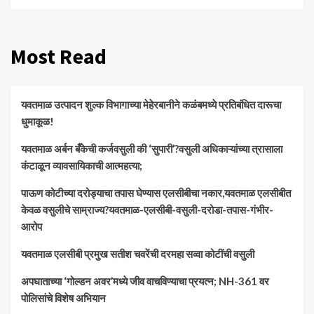
Most Read
यवतमाळ उत्पादन शुल्क विभागाच्या मेहेरबानीने कळंबमध्ये प्रतिबंधित दारूचा
धुमाकूळ!
​यवतमाळ अर्बन बँकेची कर्जवसुली की ‘सुपारी’?वसुली अधिकाऱ्यांच्या त्रासाला
कंटाळून व्यावसायिकाची आत्महत्या;
पाऊण कोटीच्या दरोड्याचा तपास घेण्यास एलसीबीचा नकार,यवतमाळ एलसीबीत
केवळ वसुलीचे साम्राज्य?यवतमाळ-एलसीबी-वसुली-दरोडा-तपास-गंभीर-
आरोप
यवतमाळ एलसीबी प्रमुख सतीश चवरेंची दरमहा सव्वा कोटींची वसुली
अपघाताच्या ‘गोल्डन अवर’मध्ये जीव वाचविण्याचा प्रयत्न; NH-361 वर
पोलिसांचे विशेष अभियान