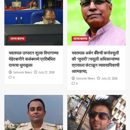
ताज्या बातम्या
ताज्या बातम्या
यवतमाळ उत्पादन शुल्क विभागाच्या
​यवतमाळ अर्बन बँकेची कर्जवसुली
मेहेरबानीने कळंबमध्ये प्रतिबंधित
की ‘सुपारी’?वसुली अधिकाऱ्यांच्या
दारूचा धुमाकूळ!
त्रासाला कंटाळून व्यावसायिकाची
आत्महत्या;
Sahasik News
July 27, 2026
0
Sahasik News
July 23, 2026
0