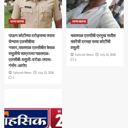
ताज्या बातम्या
ताज्या बातम्या
पाऊण कोटीच्या दरोड्याचा तपास
यवतमाळ एलसीबी प्रमुख सतीश
घेण्यास एलसीबीचा
चवरेंची दरमहा सव्वा कोटींची
नकार,यवतमाळ एलसीबीत केवळ
वसुली
वसुलीचे साम्राज्य?यवतमाळ-
Sahasik News
July 22, 2026
एलसीबी-वसुली-दरोडा-तपास-
0
गंभीर-आरोप
Sahasik News
July 23, 2026
0