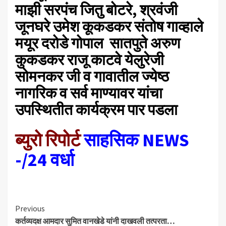
माझी सरपंच जितु बोटरे, श्रवंजी
जूनघरे उमेश कूकडकर संतोष गाव्हाले
मयूर दरोडे गोपाल सातपुते अरुण
कुकडकर राजू काटवे येलुरेजी
सोमनकर जी व गावातील ज्येष्ठ
नागरिक व सर्व माण्यावर यांचा
उपस्थितीत कार्यक्रम पार पडला
ब्युरो रिपोर्ट
साहसिक NEWS
-/24 वर्धा
Continue
Previous
कर्तव्यदक्ष आमदार सुमित वानखेडे यांनी दाखवली तत्परता…