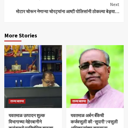
Reading
Next
मोटार चोरून नेणाऱ्या चोरट्यांना आष्टी पोलिसांनी ठोकल्या बेड्या…
More Stories
ताज्या बातम्या
ताज्या बातम्या
यवतमाळ उत्पादन शुल्क
​यवतमाळ अर्बन बँकेची
विभागाच्या मेहेरबानीने
कर्जवसुली की ‘सुपारी’?वसुली
कळंबमध्ये प्रतिबंधित दारूचा
अधिकाऱ्यांच्या त्रासाला