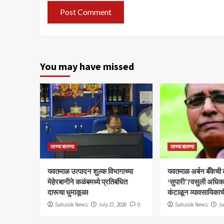
You may have missed
ताज्या बातम्या
ताज्या बातम्या
यवतमाळ उत्पादन शुल्क विभागाच्या
​यवतमाळ अर्बन बँकेची
मेहेरबानीने कळंबमध्ये प्रतिबंधित
‘सुपारी’?वसुली अधिकाऱ्
दारूचा धुमाकूळ!
कंटाळून व्यावसायिकाच
Sahasik News
July 27, 2026
0
Sahasik News
Ju