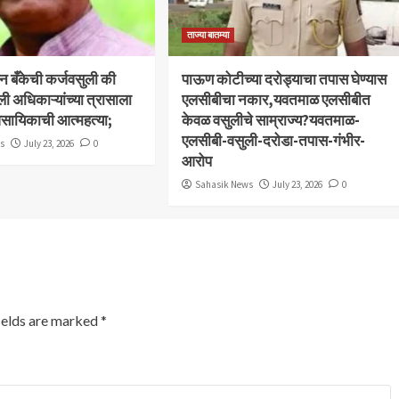
ताज्या बातम्या
बन बँकेची कर्जवसुली की
पाऊण कोटीच्या दरोड्याचा तपास घेण्यास
ली अधिकाऱ्यांच्या त्रासाला
एलसीबीचा नकार,यवतमाळ एलसीबीत
ावसायिकाची आत्महत्या;
केवळ वसुलीचे साम्राज्य?यवतमाळ-
एलसीबी-वसुली-दरोडा-तपास-गंभीर-
ws
July 23, 2026
0
आरोप
Sahasik News
July 23, 2026
0
ields are marked
*