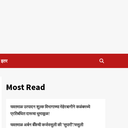
इतर
Most Read
यवतमाळ उत्पादन शुल्क विभागाच्या मेहेरबानीने कळंबमध्ये
प्रतिबंधित दारूचा धुमाकूळ!
​यवतमाळ अर्बन बँकेची कर्जवसुली की ‘सुपारी’?वसुली