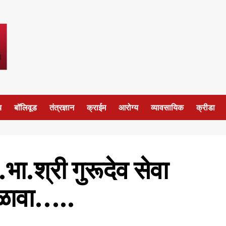
य
बॉलिवूड
तंत्रज्ञान
क्राईम
आरोग्य
व्यावसायिक
क्रीडा
.भा.श्री गुरूदेव सेवा
मेळावा…..