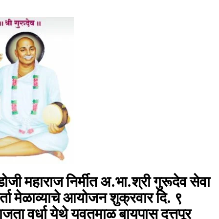
डोजी महाराज निर्मीत अ.भा.श्री गुरूदेव सेवा
्ता मेळाव्याचे आयोजन शुक्रवार दि. ९
वाजता वर्धा येथे यवतमाळ बायपास दत्तपूर