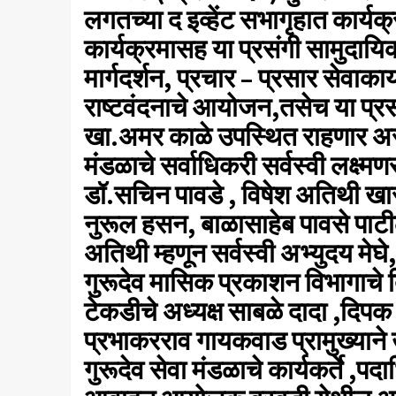
लगतच्या द इव्हेंट सभागृहात कार
कार्यक्रमासह या प्रसंगी सामुदायिक
मार्गदर्शन, प्रचार – प्रसार सेवाकार
राष्टवंदनाचे आयोजन,तसेच या प्रसं
खा.अमर काळे उपस्थित राहणार असून 
मंडळाचे सर्वाधिकरी सर्वस्वी लक्ष्म
डॉ.सचिन पावडे , विषेश अतिथी खा
नुरूल हसन, बाळासाहेब पावसे पाटील
अतिथी म्हणून सर्वस्वी अभ्युदय मे
गुरूदेव मासिक प्रकाशन विभागाचे द
टेकडीचे अध्यक्ष साबळे दादा ,दिप
प्रभाकरराव गायकवाड प्रामुख्याने 
गुरूदेव सेवा मंडळाचे कार्यकर्ते ,प