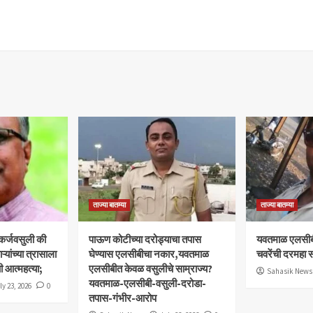
ताज्या बातम्या
ताज्या बातम्या
 कर्जवसुली की
पाऊण कोटीच्या दरोड्याचा तपास
यवतमाळ एलसीब
यांच्या त्रासाला
घेण्यास एलसीबीचा नकार,यवतमाळ
चवरेंची दरमहा स
ी आत्महत्या;
एलसीबीत केवळ वसुलीचे साम्राज्य?
Sahasik News
यवतमाळ-एलसीबी-वसुली-दरोडा-
ly 23, 2026
0
तपास-गंभीर-आरोप