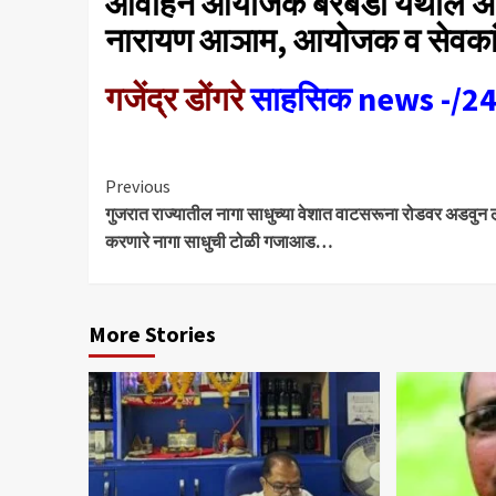
आवाहन आयोजक बरबडी येथील अ. भा. 
नारायण आञाम, आयोजक व सेवकांनी
गजेंद्र डोंगरे
साहसिक news -/24 
Continue
Previous
गुजरात राज्यातील नागा साधुच्या वेशात वाटसरूना रोडवर अडवुन 
Reading
करणारे नागा साधुची टोळी गजाआड…
More Stories