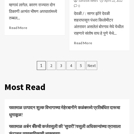
Sahasik News
April 22, 2022
म्हणावं लागेल. कारण राज्यात दोन
0
ठिकाणी अत्यंत भीषण अपघातांमध्ये
देवळी / : सागर झोरे देवळी
तब्बल...
शहरापासून पंधरा किलोमीटर
अंतरावर असलेलं बोरगाव मेघे येथील
Read More
राहणारे संतोष वाघ हे पुणे येथे...
Read More
Posts
1
2
3
4
5
Next
pagination
Most Read
यवतमाळ उत्पादन शुल्क विभागाच्या मेहेरबानीने कळंबमध्ये प्रतिबंधित दारूचा
धुमाकूळ!
​यवतमाळ अर्बन बँकेची कर्जवसुली की ‘सुपारी’?वसुली अधिकाऱ्यांच्या त्रासाला
कंटाळून व्यावसायिकाची आत्महत्या;