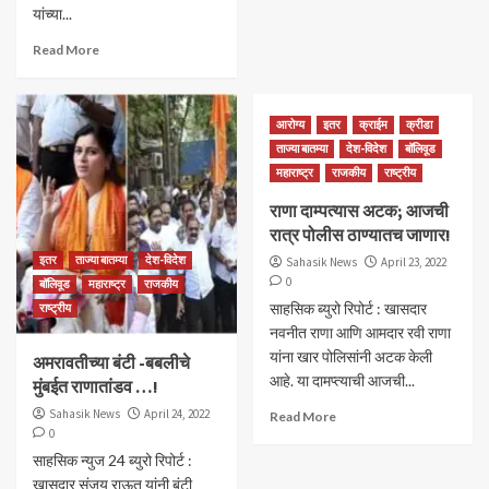
यांच्या...
Read More
आरोग्य
इतर
क्राईम
क्रीडा
ताज्या बातम्या
देश-विदेश
बॉलिवूड
महाराष्ट्र
राजकीय
राष्ट्रीय
राणा दाम्पत्यास अटक; आजची
रात्र पोलीस ठाण्यातच जाणार!
इतर
ताज्या बातम्या
देश-विदेश
Sahasik News
April 23, 2022
0
बॉलिवूड
महाराष्ट्र
राजकीय
साहसिक ब्युरो रिपोर्ट : खासदार
राष्ट्रीय
नवनीत राणा आणि आमदार रवी राणा
यांना खार पोलिसांनी अटक केली
अमरावतीच्या बंटी -बबलीचे
आहे. या दामप्त्याची आजची...
मुंबईत राणातांडव …!
Sahasik News
April 24, 2022
Read More
0
साहसिक न्युज 24 ब्युरो रिपोर्ट :
खासदार संजय राऊत यांनी बंटी