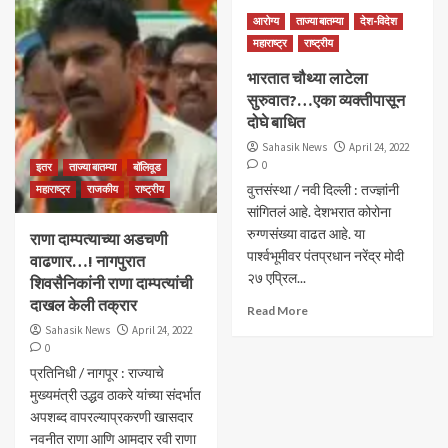
आरोग्य
ताज्या बातम्या
देश-विदेश
महाराष्ट्र
राष्ट्रीय
भारतात चौथ्या लाटेला
सुरुवात?…एका व्यक्तीपासून
दोघे बाधित
Sahasik News
April 24, 2022
0
इतर
ताज्या बातम्या
बॉलिवूड
वुत्तसंस्था / नवी दिल्ली : तज्ज्ञांनी
महाराष्ट्र
राजकीय
राष्ट्रीय
सांगितलं आहे. देशभरात कोरोना
रुग्णसंख्या वाढत आहे. या
राणा दाम्पत्याच्या अडचणी
पार्श्वभूमीवर पंतप्रधान नरेंद्र मोदी
वाढणार…! नागपुरात
२७ एप्रिल...
शिवसैनिकांनी राणा दाम्पत्यांची
दाखल केली तक्रार
Read More
Sahasik News
April 24, 2022
0
प्रतिनिधी / नागपूर : राज्याचे
मुख्यमंत्री उद्धव ठाकरे यांच्या संदर्भात
अपशब्द वापरल्याप्रकरणी खासदार
नवनीत राणा आणि आमदार रवी राणा