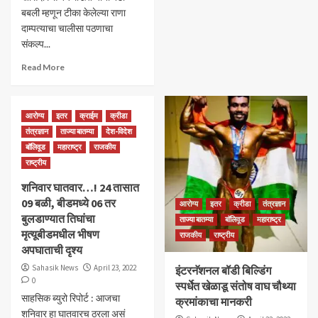
बबली म्हणून टीका केलेल्या राणा
दाम्पत्याचा चालीसा पठणाचा
संकल्प...
Read More
आरोग्य
इतर
क्राईम
क्रीडा
तंत्रज्ञान
ताज्या बातम्या
देश-विदेश
बॉलिवूड
महाराष्ट्र
राजकीय
राष्ट्रीय
शनिवार घातवार…! 24 तासात
09 बळी, बीडमध्ये 06 तर
आरोग्य
इतर
क्रीडा
तंत्रज्ञान
बुलडाण्यात तिघांचा
ताज्या बातम्या
बॉलिवूड
महाराष्ट्र
मृत्यूबीडमधील भीषण
राजकीय
राष्ट्रीय
अपघाताची दृश्य
Sahasik News
April 23, 2022
इंटरनॅशनल बॉडी बिल्डिंग
0
स्पर्धेत खेळाडू संतोष वाघ चौथ्या
साहसिक ब्युरो रिपोर्ट : आजचा
क्रमांकाचा मानकरी
शनिवार हा घातवारच ठरला असं