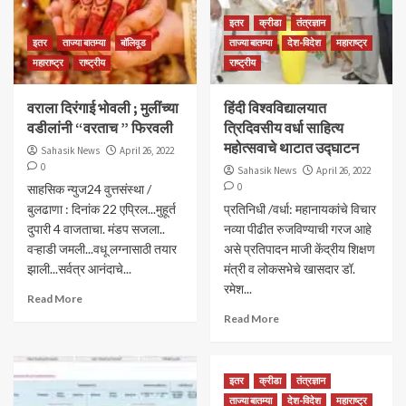
इतर
क्रीडा
तंत्रज्ञान
इतर
ताज्या बातम्या
बॉलिवूड
ताज्या बातम्या
देश-विदेश
महाराष्ट्र
महाराष्ट्र
राष्ट्रीय
राष्ट्रीय
वराला दिरंगाई भोवली ; मुलींच्या
हिंदी विश्‍वविद्यालयात
वडीलांनी “वरताच ” फिरवली
त्रिदिवसीय वर्धा साहित्‍य
महोत्‍सवाचे थाटात उद्घाटन
Sahasik News
April 26, 2022
0
Sahasik News
April 26, 2022
0
साहसिक न्युज24 वुत्तसंस्था /
बुलढाणा : दिनांक 22 एप्रिल...मुहूर्त
प्रतिनिधी /वर्धा: महानायकांचे विचार
दुपारी 4 वाजताचा. मंडप सजला..
नव्‍या पीढीत रुजविण्‍याची गरज आहे
वऱ्हाडी जमली...वधू लग्नासाठी तयार
असे प्रतिपादन माजी केंद्रीय शिक्षण
झाली...सर्वत्र आनंदाचे...
मंत्री व लोकसभेचे खासदार डॉ.
रमेश...
Read More
Read More
इतर
क्रीडा
तंत्रज्ञान
ताज्या बातम्या
देश-विदेश
महाराष्ट्र