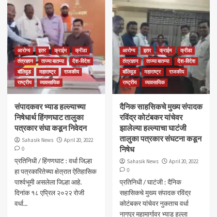
आरोग्य
इतर
क्राईम
क्रीडा
आरोग्य
इतर
क्राईम
क्रीडा
तंत्रज्ञान
ताज्या बातम्या
देश-विदेश
तंत्रज्ञान
ताज्या बातम्या
देश-विदेश
बॉलिवूड
महाराष्ट्र
राजकीय
बॉलिवूड
महाराष्ट्र
राजकीय
राष्ट्रीय
व्यावसायिक
राष्ट्रीय
व्यावसायिक
संपादकवर भ्याड हल्ल्याच्या
दैनिक साहसिकचे मुख्य संपादक
निषेधार्थ हिंगणघाट तालुका
रविंद्र कोटंबकर यांचेवर
पत्रकार संघा कडून निवेदन
झालेल्या हल्ल्याचा घाटंजी
तालुका पत्रकार संघटना कडून
Sahasik News
April 20, 2022
निषेध
0
प्रतिनिधी / हिंगणघाट : वर्धा जिल्हा
Sahasik News
April 20, 2022
0
हा पत्रकारितेच्या क्षेत्रात ऐतिहासिक
पार्श्वभूमी असलेला जिल्हा आहे.
प्रतिनिधी / घाटंजी : दैनिक
दिनांक १८ एप्रिल २०२२ रोजी
सहासिकचे मुख्य संपादक रविंद्र
वर्धा...
कोटंबकर यांचेवर नुकताच वर्धा
नागपूर महामार्गावर भ्याड हल्ला