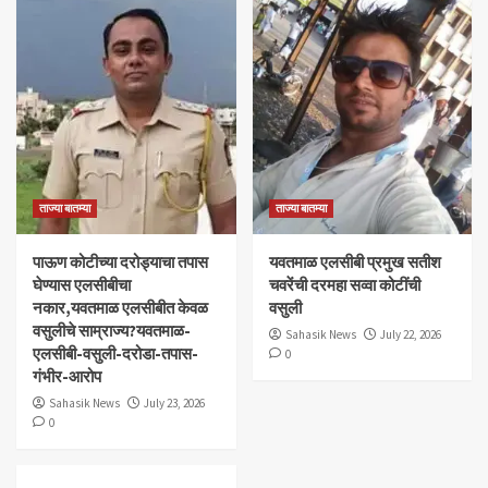
ताज्या बातम्या
ताज्या बातम्या
पाऊण कोटीच्या दरोड्याचा तपास
यवतमाळ एलसीबी प्रमुख सतीश
घेण्यास एलसीबीचा
चवरेंची दरमहा सव्वा कोटींची
नकार,यवतमाळ एलसीबीत केवळ
वसुली
वसुलीचे साम्राज्य?यवतमाळ-
Sahasik News
July 22, 2026
एलसीबी-वसुली-दरोडा-तपास-
0
गंभीर-आरोप
Sahasik News
July 23, 2026
0