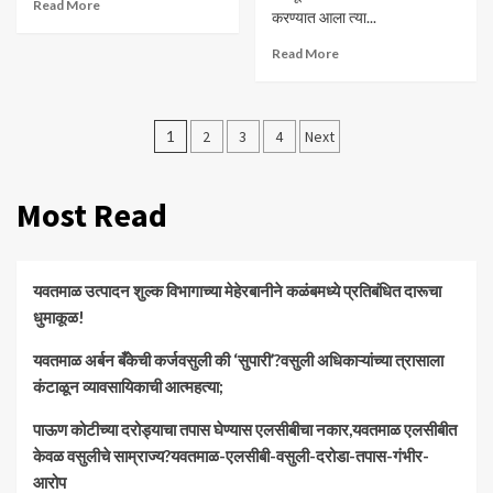
Read More
करण्यात आला त्या...
Read More
Posts
1
2
3
4
Next
pagination
Most Read
यवतमाळ उत्पादन शुल्क विभागाच्या मेहेरबानीने कळंबमध्ये प्रतिबंधित दारूचा
धुमाकूळ!
​यवतमाळ अर्बन बँकेची कर्जवसुली की ‘सुपारी’?वसुली अधिकाऱ्यांच्या त्रासाला
कंटाळून व्यावसायिकाची आत्महत्या;
पाऊण कोटीच्या दरोड्याचा तपास घेण्यास एलसीबीचा नकार,यवतमाळ एलसीबीत
केवळ वसुलीचे साम्राज्य?यवतमाळ-एलसीबी-वसुली-दरोडा-तपास-गंभीर-
आरोप