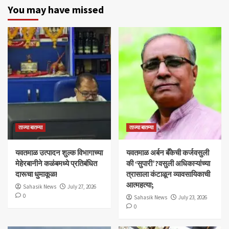
You may have missed
ताज्या बातम्या
ताज्या बातम्या
यवतमाळ उत्पादन शुल्क विभागाच्या
​यवतमाळ अर्बन बँकेची कर्जवसुली
मेहेरबानीने कळंबमध्ये प्रतिबंधित
की ‘सुपारी’?वसुली अधिकाऱ्यांच्या
दारूचा धुमाकूळ!
त्रासाला कंटाळून व्यावसायिकाची
आत्महत्या;
Sahasik News
July 27, 2026
0
Sahasik News
July 23, 2026
0