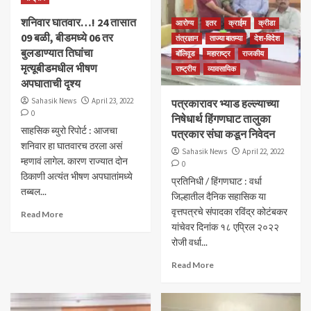
शनिवार घातवार…! 24 तासात
आरोग्य
इतर
क्राईम
क्रीडा
09 बळी, बीडमध्ये 06 तर
तंत्रज्ञान
ताज्या बातम्या
देश-विदेश
बुलडाण्यात तिघांचा
बॉलिवूड
महाराष्ट्र
राजकीय
मृत्यूबीडमधील भीषण
राष्ट्रीय
व्यावसायिक
अपघाताची दृश्य
Sahasik News
April 23, 2022
पत्रकारावर भ्याड हल्ल्याच्या
0
निषेधार्थ हिंगणघाट तालुका
साहसिक ब्युरो रिपोर्ट : आजचा
पत्रकार संघा कडून निवेदन
शनिवार हा घातवारच ठरला असं
Sahasik News
April 22, 2022
म्हणावं लागेल. कारण राज्यात दोन
0
ठिकाणी अत्यंत भीषण अपघातांमध्ये
प्रतिनिधी / हिंगणघाट : वर्धा
तब्बल...
जिल्हातील दैनिक सहासिक या
वृत्तपत्रचे संपादका रविंद्र कोटंबकर
Read More
यांचेवर दिनांक १८ एप्रिल २०२२
रोजी वर्धा...
Read More