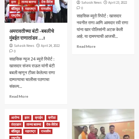
इतर
ताज्या बातम्या
देश-विदेश
Sahasik News
April 23, 2022
0
बॉलिवूड
महाराष्ट्र
राजकीय
साहसिक ब्युरो रिपोर्ट : खासदार
राष्ट्रीय
नवनीत राणा आणि आमदार रवी राणा
यांना खार पोलिसांनी अटक केली
अमरावतीच्या बंटी -बबलीचे
आहे. या दामप्त्याची आजची...
मुंबईत राणातांडव …!
Sahasik News
April 24, 2022
Read More
0
साहसिक न्युज 24 ब्युरो रिपोर्ट :
खासदार संजय राऊत यांनी बंटी
बबली म्हणून टीका केलेल्या राणा
दाम्पत्याचा चालीसा पठणाचा
संकल्प...
Read More
आरोग्य
इतर
क्राईम
क्रीडा
तंत्रज्ञान
ताज्या बातम्या
देश-विदेश
बॉलिवूड
महाराष्ट्र
राजकीय
राष्ट्रीय