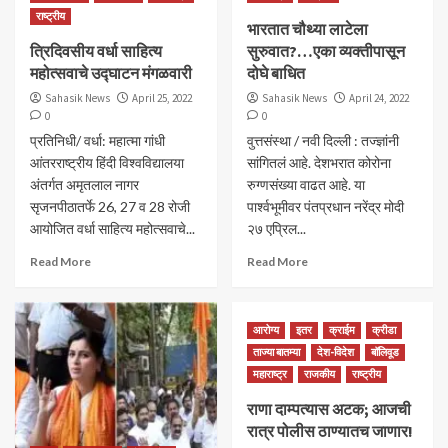
राष्ट्रीय
भारतात चौथ्या लाटेला
त्रिदिवसीय वर्धा साहित्‍य
सुरुवात?…एका व्यक्तीपासून
महोत्‍सवाचे उद्घाटन मंगळवारी
दोघे बाधित
Sahasik News
April 25, 2022
Sahasik News
April 24, 2022
0
0
प्रतिनिधी/ वर्धा: महात्मा गांधी
वुत्तसंस्था / नवी दिल्ली : तज्ज्ञांनी
आंतरराष्ट्रीय हिंदी विश्‍वविद्यालया
सांगितलं आहे. देशभरात कोरोना
अंतर्गत अमृतलाल नागर
रुग्णसंख्या वाढत आहे. या
सृजनपीठातर्फे 26, 27 व 28 रोजी
पार्श्वभूमीवर पंतप्रधान नरेंद्र मोदी
आयोजित वर्धा साहित्‍य महोत्‍सवाचे...
२७ एप्रिल...
Read More
Read More
आरोग्य
इतर
क्राईम
क्रीडा
ताज्या बातम्या
देश-विदेश
बॉलिवूड
महाराष्ट्र
राजकीय
राष्ट्रीय
राणा दाम्पत्यास अटक; आजची
रात्र पोलीस ठाण्यातच जाणार!