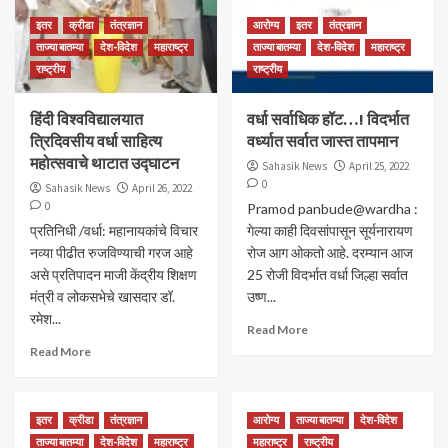
इतर
क्रीडा
तंत्रज्ञान
आरोग्य
इतर
तंत्रज्ञान
ताज्या बातम्या
देश-विदेश
महाराष्ट्र
ताज्या बातम्या
देश-विदेश
महाराष्ट्र
राष्ट्रीय
राष्ट्रीय
हिंदी विश्‍वविद्यालयात
वर्धा सर्वाधिक हॉट…! विदर्भात
त्रिदिवसीय वर्धा साहित्‍य
वर्ध्यात सर्वात जास्त तापमान
महोत्‍सवाचे थाटात उद्घाटन
Sahasik News
April 25, 2022
0
Sahasik News
April 26, 2022
0
Pramod panbude@wardha :
प्रतिनिधी /वर्धा: महानायकांचे विचार
गेल्या काही दिवसांपासून सूर्यनारायण
नव्‍या पीढीत रुजविण्‍याची गरज आहे
रोज आग ओकतो आहे. दरम्यान आज
असे प्रतिपादन माजी केंद्रीय शिक्षण
25 रोजी विदर्भात वर्धा जिल्हा सर्वात
मंत्री व लोकसभेचे खासदार डॉ.
उष्ण...
रमेश...
Read More
Read More
इतर
क्रीडा
तंत्रज्ञान
आरोग्य
ताज्या बातम्या
देश-विदेश
ताज्या बातम्या
देश-विदेश
महाराष्ट्र
महाराष्ट्र
राष्ट्रीय