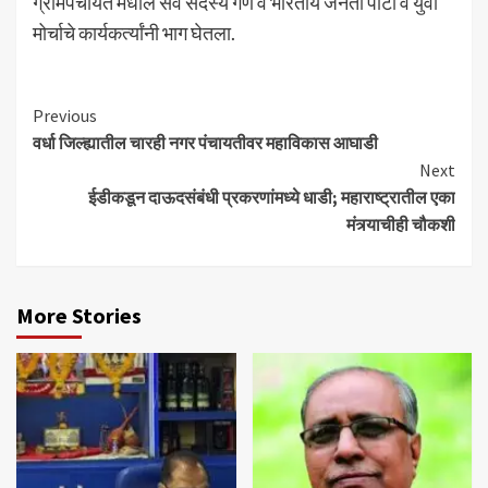
ग्रामपंचायत मधील सर्व सदस्य गण व भारतीय जनता पार्टी व युवा
मोर्चाचे कार्यकर्त्यांनी भाग घेतला.
Continue
Previous
वर्धा जिल्ह्यातील चारही नगर पंचायतीवर महाविकास आघाडी
Reading
Next
ईडीकडून दाऊदसंबंधी प्रकरणांमध्ये धाडी; महाराष्ट्रातील एका
मंत्र्याचीही चौकशी
More Stories