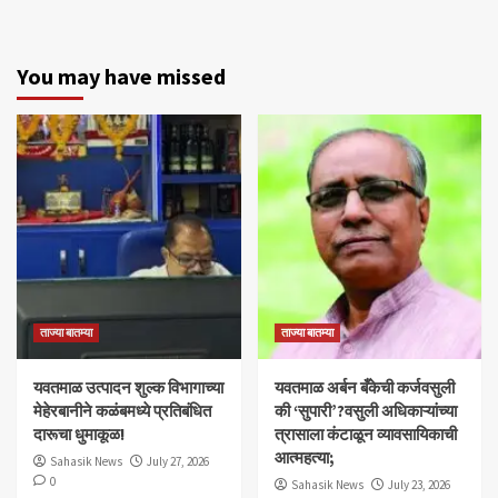
You may have missed
ताज्या बातम्या
ताज्या बातम्या
यवतमाळ उत्पादन शुल्क विभागाच्या
​यवतमाळ अर्बन बँकेची कर्जवसुली
मेहेरबानीने कळंबमध्ये प्रतिबंधित
की ‘सुपारी’?वसुली अधिकाऱ्यांच्या
दारूचा धुमाकूळ!
त्रासाला कंटाळून व्यावसायिकाची
आत्महत्या;
Sahasik News
July 27, 2026
0
Sahasik News
July 23, 2026