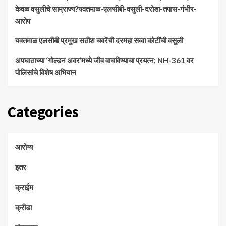
केवळ वसुलीचे साम्राज्य?यवतमाळ-एलसीबी-वसुली-दरोडा-तपास-गंभीर-
आरोप
यवतमाळ एलसीबी प्रमुख सतीश चवरेंची दरमहा सव्वा कोटींची वसुली
अपघाताच्या ‘गोल्डन अवर’मध्ये जीव वाचविण्याचा प्रयत्न; NH-361 वर
पोलिसांचे विशेष अभियान
Categories
आरोग्य
इतर
क्राईम
क्रीडा