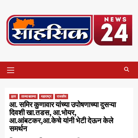
Skip
to
content
Primary
Menu
इतर
ताज्या बातम्या
महाराष्ट्र
राजकीय
आ. समिर कुणावार यांच्या उपोषणाच्या दुसऱ्या
दिवशी खा.तडस, आ.भोयर,
आ.आंबटकर,आ.केचे यांनी भेटी देऊन केले
समर्थन