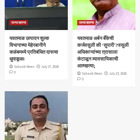
ताज्या बातम्या
ताज्या बातम्या
यवतमाळ उत्पादन शुल्क
​यवतमाळ अर्बन बँकेची
विभागाच्या मेहेरबानीने
कर्जवसुली की ‘सुपारी’?वसुली
कळंबमध्ये प्रतिबंधित दारूचा
अधिकाऱ्यांच्या त्रासाला
धुमाकूळ!
कंटाळून व्यावसायिकाची
आत्महत्या;
Sahasik News
July 27, 2026
0
Sahasik News
July 23, 2026
0