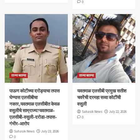
0
ताज्या बातम्या
ताज्या बातम्या
पाऊण कोटीच्या दरोड्याचा तपास
यवतमाळ एलसीबी प्रमुख सतीश
घेण्यास एलसीबीचा
चवरेंची दरमहा सव्वा कोटींची
नकार,यवतमाळ एलसीबीत केवळ
वसुली
वसुलीचे साम्राज्य?यवतमाळ-
Sahasik News
July 22, 2026
एलसीबी-वसुली-दरोडा-तपास-
0
गंभीर-आरोप
Sahasik News
July 23, 2026
0