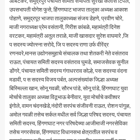
आंबटकर, समुद्रपुर पंचायत समिती सभापती सुरेखा कैलास टिपले,
उपसभापती योगेश फुसे, हिंगणघाट भाजपा तालुका अध्यक्ष आकाश
पोहाणे, समुद्रपूर भाजपा तालुकाध्यक्ष संजय डेहणे, प्रवीण चोरे,
माजी नगराध्यक्ष प्रेम वसंतानी, गिरीश कांबळे, महामंत्री दिनेश
वरटकर, महामंत्री अतुल तराळे, माजी खासदार सुरेश वाघमारे ,जि
प सदस्य ज्योत्स्ना सरोदे, जि प सदस्य राणा उर्फ वीरेंद्र
रणनवरे,मानस उद्योगसमुहाचे संचालक तथा शेतकरी नेते वसंतराव
राऊत, पंचायत समिती सदस्य वसंतराव घुमडे, समाजसेवक सुनील
डोंगरे, पंचायत समिती सदस्य गंगाधरराव कोल्हे, पस सदस्या वंदना
मडावी, प स सदस्य विजय पर्बत, अल्पसंख्यांक जिल्हा अध्यक्ष
बिस्मिल्ला खान, सोनू गवळी, सौरभ पांडे, सोनू पांडे, हिंगणघाट युवा
मोर्चाचे तालुका अध्यक्ष विठूभाऊ बेनीवार, युवा मोर्चाचे कवीश्वर
इंगोले, वामन चंदनखेडे,नंदोरी सरपंच संजीवनी राऊत, रोशन पांगुळ,
अमोल गवळी तसेच सर्कल मधील सर्व जिल्हा परिषद सदस्य, पंचायत
समिती सदस्य, हिंगणघाट नगर परिषदेच्या आजीमाजी नगरसेविका
तसेच नगरसेवक, हिंगणघाट विधानसभा क्षेत्रातील सरपंच व