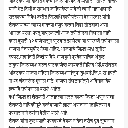
आंबटकर,आ.दादाराव केचे,जिल्हा परिषद अध्यक्षा सौ.सरिता गाखरे
यांनी भेट दिली व समर्थन जाहिर केले.यावेळी त्यांनी महाआघाडी
सरकारचा निषेध करीत जिल्हाधिकारी प्रेरणा देशभ्रतार यांनी
शेतकऱ्यांच्या न्याय्य मागण्या मंजुर करुन तिढा सोडवावा असा
आग्रह धरला.परंतु याप्रकरणी आज तरी तोडगा निघाला नाही.
काल दुपारी १२ वाजेपासुन सुरुवात झालेल्या या साखळी उपोषणाला
भाजपा नेते रघुवीर भैय्या अहिर, भाजपाचे जिल्हाध्यक्ष सुनील
गफाट,महामंत्री किशोर दिघे,भाजयुमो प्रदेश सचिव अंकुश
ठाकुर,जिल्हाध्यक्ष वरुण पाठक,जेष्ठ कार्यकर्ते मिलिंद भेडें,वसंतराव
आंबटकर,भाजपा महिला जिल्हाध्यक्षा मंजुषा दुधबडे,जि.प.सभापती
माधव चंदनखेड़े,मृणाल माटे, भाजपा संघटनमंत्री अविनाश देव
इत्यादि उपोषणाला बसले आहेत.
वर्धा जिल्हा हा शेतकरी आत्महत्याग्रस्त काळा जिल्हा असुन सद्या
शेतकरी नापिकीमुळे कर्जबाजारी झाला असतांना महावितरण व
प्रशासनाने त्यांना वेठीस धरले आहे.
शेतक-यांना कुठल्याही प्रकारचे देयक न देता तसेच पूर्व सुचना न