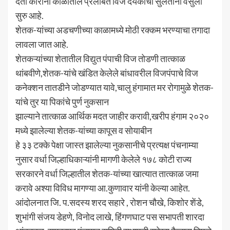
देता कोरोना काळातील प्रलंबित विज देयकाची सुलतानी वसुली
सुरु आहे.
शेतक-यांच्या अडचणीच्या काळामध्ये मोठी रक्कम भरण्याचा तगादा
लावला जात आहे.
शेतकऱ्यांच्या शेतातील विद्युत पंपाची विज तोडणी तात्काळ
थांबवीणे,शेतक-यांचे खंडित केलेले बांधावरील विजपंपाचे विज
कनेक्शन तातडीने जोडण्यात यावे,चालु हंगामात मर रोगामुळे शेतक-
यांचे तुर या पिकांचे पुर्ण नुकसान
झाल्याने तात्काळ आर्थिक मदत जाहीर करावी,खरीप हंगाम २०२०
मध्ये झालेल्या शेतक-यांच्या कापूस व सोयाबीन
हे ३३ टक्के पेक्षा जास्त झालेल्या नुकसानीचे प्रत्यक्ष पंचनाम्या
नुसार वर्धा जिल्हाधिकाऱ्यांनी मागणी केलेले १७८ कोटी राज्य
सरकारने वर्धा जिल्हातील शेतक-यांच्या खात्यात तात्काळ जमा
करावे अश्या विविध मागण्या आ.कुणावार यांनी केल्या आहेत.
आंदोलनात जि. प.सदस्य शरद सहारे , रोशन चौखे, किशोर शेंडे,
शुभांगी संजय डेहणे, विनोद लाखे, हिंगणघाट पस सभापती शारदा