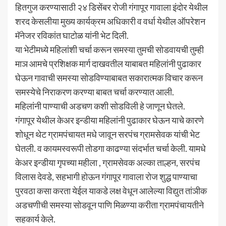
हितगुज करण्यासाठी २४ डिसेंबर रोजी गंगापूर गावाला इंदोर येथील
शरद केसलीया मुख्य कार्यक्रम अधिकारी व वर्धा येथील ऑपरेशन
मॅनेजर रविकांत घाटोळ यांनी भेट दिली.
या भेटीमध्ये महिलांशी चर्चा करून समस्या तुमची सोडवायची तुम्ही
माञ आमचे प्रशिक्षक मार्ग दाखवतील याबाबत महिलांनी पुढाकार
घेऊन गावाची समस्या सोडविण्याबाबत सकारात्मक विचार करून
समस्येचे निराकरण करण्या बाबत चर्चा करण्यात आली.
महिलांनी पाण्याची अडचण कशी सोडविली हे जाणून घेतले.
गंगापूर येथील केअर इन्डीया महिलांनी पुढाकार घेऊन याचे कारणे
शोधून थेट ग्रामपंचायत मधे जावून सरपंच ग्रामसेवक यांची भेट
घेतली. व कायमस्वरूपी तोडगा काढण्या संदर्भात चर्चा केली. यामधे
केअर इन्डीया गृपच्या महीला , ग्रामसेवक अल्का ताल्हन, सरपंच
विलास देवडे, सहभागी होऊन गंगापूर गावाला रोज शुद्ध पाण्याचा
पुरवठा कसा करता येईल याकडे लक्ष वेधून आलेल्या विद्युत तांञीक
अडचणीची समस्या सोडवून पाणि मिळण्या करीता ग्रामपंचायतीने
सहकार्य केले.