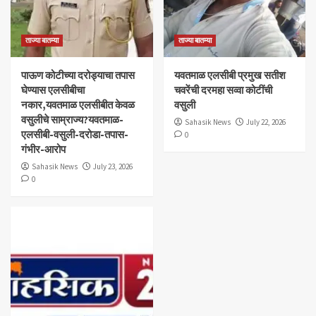
ताज्या बातम्या
ताज्या बातम्या
पाऊण कोटीच्या दरोड्याचा तपास
यवतमाळ एलसीबी प्रमुख सतीश
घेण्यास एलसीबीचा
चवरेंची दरमहा सव्वा कोटींची
नकार,यवतमाळ एलसीबीत केवळ
वसुली
वसुलीचे साम्राज्य?यवतमाळ-
Sahasik News
July 22, 2026
एलसीबी-वसुली-दरोडा-तपास-
0
गंभीर-आरोप
Sahasik News
July 23, 2026
0