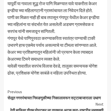
यापूर्वी या गावाला शुद्ध रोज पाणि मिळण्यात यावे याकरीता केअर
इन्डीया च्या महिलागटानी ग्रामपंचायत ला निवेदन दिले होते.
पाणी का मिळत नाही ही बाब तपासून गंगापूर येथील केअर इन्डीया
च्या महिलांना या संदर्भात येत असलेली अडचण ग्रामसेवक व
सरपंच यांनी समजावून सांगितली.
गंगापूर येथे पाणिपुरवठा करण्याकरिता स्वतंत्र पाण्याची टाकी
उभारणे हाच एकमेव पर्याय असल्याचे या टीमला सांगण्यात आले.
केअर च्या प्रशिक्षणातून महिलांनी जो प्रयत्न केला त्याबद्दल
केअरच्या टिमने समाधान व्यक्त केले.
यावेळी गावातील सरपंच विलास देवडे, तालुका समन्वयक योगेश
ढोक, प्रशिक्षक योगेश काबंळे व महिला उपस्थित होत्या.
Continue
Previous
सेलूत नगरपंचायत निवडणुकीच्या निकालावरून सट्टाबाजाराला उधाण
Reading
Next
रेती माफिया गौतम पोपटकर ला तात्काळ अटक करा-राष्ट्रीय लहुशक्ती