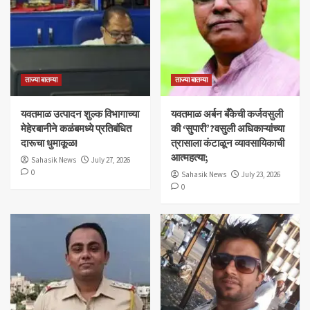
ताज्या बातम्या
ताज्या बातम्या
यवतमाळ उत्पादन शुल्क विभागाच्या
​यवतमाळ अर्बन बँकेची कर्जवसुली
मेहेरबानीने कळंबमध्ये प्रतिबंधित
की ‘सुपारी’?वसुली अधिकाऱ्यांच्या
दारूचा धुमाकूळ!
त्रासाला कंटाळून व्यावसायिकाची
आत्महत्या;
Sahasik News
July 27, 2026
0
Sahasik News
July 23, 2026
0