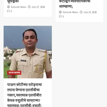
धुमाकूळ!
कंटाळून व्यावसायिकाची
आत्महत्या;
Sahasik News
July 27, 2026
0
Sahasik News
July 23, 2026
0
ताज्या बातम्या
पाऊण कोटीच्या दरोड्याचा
तपास घेण्यास एलसीबीचा
नकार,यवतमाळ एलसीबीत
केवळ वसुलीचे साम्राज्य?
यवतमाळ-एलसीबी-वसुली-