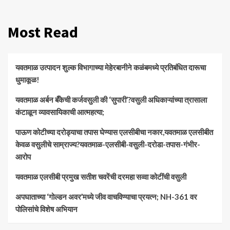
Most Read
यवतमाळ उत्पादन शुल्क विभागाच्या मेहेरबानीने कळंबमध्ये प्रतिबंधित दारूचा
धुमाकूळ!
​यवतमाळ अर्बन बँकेची कर्जवसुली की ‘सुपारी’?वसुली अधिकाऱ्यांच्या त्रासाला
कंटाळून व्यावसायिकाची आत्महत्या;
पाऊण कोटीच्या दरोड्याचा तपास घेण्यास एलसीबीचा नकार,यवतमाळ एलसीबीत
केवळ वसुलीचे साम्राज्य?यवतमाळ-एलसीबी-वसुली-दरोडा-तपास-गंभीर-
आरोप
यवतमाळ एलसीबी प्रमुख सतीश चवरेंची दरमहा सव्वा कोटींची वसुली
अपघाताच्या ‘गोल्डन अवर’मध्ये जीव वाचविण्याचा प्रयत्न; NH-361 वर
पोलिसांचे विशेष अभियान