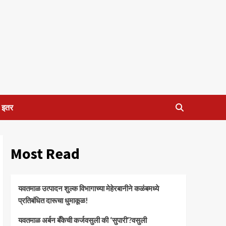
इतर
Most Read
यवतमाळ उत्पादन शुल्क विभागाच्या मेहेरबानीने कळंबमध्ये
प्रतिबंधित दारूचा धुमाकूळ!
​यवतमाळ अर्बन बँकेची कर्जवसुली की ‘सुपारी’?वसुली