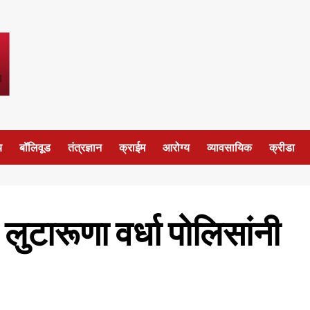
य
बॉलिवूड
तंत्रज्ञान
क्राईम
आरोग्य
व्यावसायिक
क्रीडा
 लुटारूणा वर्धा पोलिसांनी