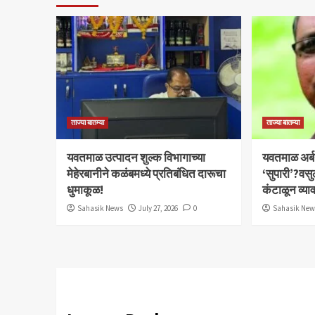
ताज्या बातम्या
ताज्या बातम्या
यवतमाळ उत्पादन शुल्क विभागाच्या
​यवतमाळ अर्
मेहेरबानीने कळंबमध्ये प्रतिबंधित दारूचा
‘सुपारी’?वसु
धुमाकूळ!
कंटाळून व्य
Sahasik News
July 27, 2026
0
Sahasik Ne