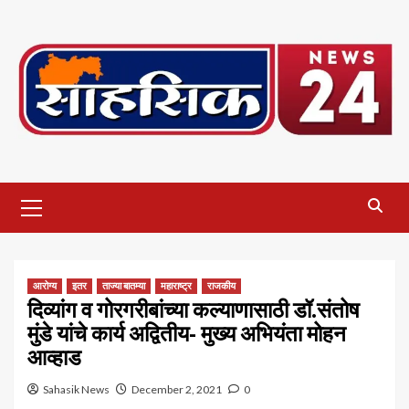
Skip
to
content
Primary
Menu
आरोग्य
इतर
ताज्या बातम्या
महाराष्ट्र
राजकीय
दिव्यांग व गोरगरीबांच्या कल्याणासाठी डॉ.संतोष
मुंडे यांचे कार्य अद्वितीय- मुख्य अभियंता मोहन
आव्हाड
Sahasik News
December 2, 2021
0