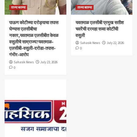
ताज्या बातम्या
ताज्या बातम्या
पाऊण कोटीच्या दरोड्याचा तपास
यवतमाळ एलसीबी प्रमुख सतीश
घेण्यास एलसीबीचा
चवरेंची दरमहा सव्वा कोटींची
नकार,यवतमाळ एलसीबीत केवळ
वसुली
वसुलीचे साम्राज्य?यवतमाळ-
Sahasik News
July 22, 2026
एलसीबी-वसुली-दरोडा-तपास-
0
गंभीर-आरोप
Sahasik News
July 23, 2026
0