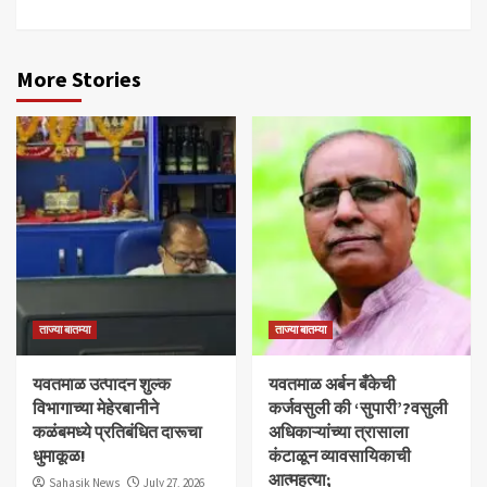
More Stories
ताज्या बातम्या
ताज्या बातम्या
यवतमाळ उत्पादन शुल्क
​यवतमाळ अर्बन बँकेची
विभागाच्या मेहेरबानीने
कर्जवसुली की ‘सुपारी’?वसुली
कळंबमध्ये प्रतिबंधित दारूचा
अधिकाऱ्यांच्या त्रासाला
धुमाकूळ!
कंटाळून व्यावसायिकाची
आत्महत्या;
Sahasik News
July 27, 2026