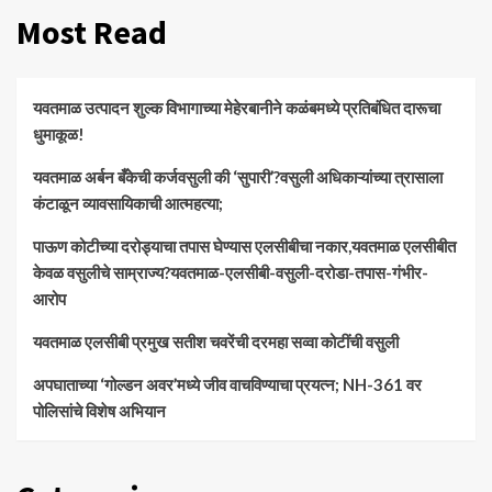
Most Read
यवतमाळ उत्पादन शुल्क विभागाच्या मेहेरबानीने कळंबमध्ये प्रतिबंधित दारूचा
धुमाकूळ!
​यवतमाळ अर्बन बँकेची कर्जवसुली की ‘सुपारी’?वसुली अधिकाऱ्यांच्या त्रासाला
कंटाळून व्यावसायिकाची आत्महत्या;
पाऊण कोटीच्या दरोड्याचा तपास घेण्यास एलसीबीचा नकार,यवतमाळ एलसीबीत
केवळ वसुलीचे साम्राज्य?यवतमाळ-एलसीबी-वसुली-दरोडा-तपास-गंभीर-
आरोप
यवतमाळ एलसीबी प्रमुख सतीश चवरेंची दरमहा सव्वा कोटींची वसुली
अपघाताच्या ‘गोल्डन अवर’मध्ये जीव वाचविण्याचा प्रयत्न; NH-361 वर
पोलिसांचे विशेष अभियान