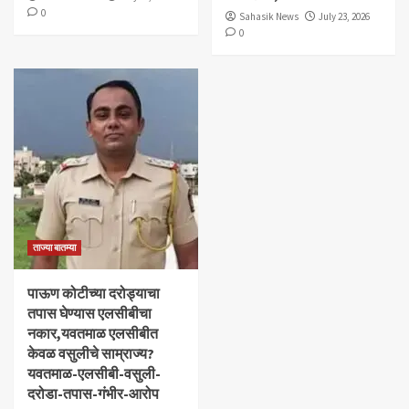
0
Sahasik News
July 23, 2026
0
ताज्या बातम्या
पाऊण कोटीच्या दरोड्याचा
तपास घेण्यास एलसीबीचा
नकार,यवतमाळ एलसीबीत
केवळ वसुलीचे साम्राज्य?
यवतमाळ-एलसीबी-वसुली-
दरोडा-तपास-गंभीर-आरोप