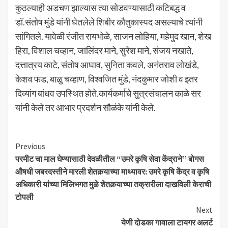
कुठल्याही अडचण झाल्यास त्या सोडवण्यासाठी कटिबद्ध व
डॉ.संतोष मुंडे यांनी घेतलेले शिबीर कौतुकास्पद असल्याचे त्यांनी
सांगितले. यावेळी रंजीत रायभोळे, साजन लोहिया, महेमुद खान, शेख
हिरा, विशाल चव्हान, जालिंदर माने, सुरेश माने, संजय नखाते,
दत्तात्रय काटे, संतोष आघाव, सुनिता कवले, अनंतराव लोखंडे,
केशव फड, बाळु चव्हाण, विश्वजित मुंडे, नंदकुमार जोशी व इतर
दिव्यांग बांधव उपस्थित होते.कार्यकर्माचे सुत्रसंचालन काळे सर
यांनी केले तर आभार प्रदर्शन सौळंके यांनी केले.
Continue
Previous
परमीट चा माल घेण्यासाठी देवळीतील “उमरे कृषि सेवा केंद्राने” बोगस
Reading
औषधी जबरदस्तीने मारली शेतकर्‍याच्या माथ्यावर: उमरे कृषि केंद्र व कृषि
अधिकारी यांच्या मिलिभगत मुळे शेतकर्‍याच्या तक्रारीला दाखविली केराची
टोपली
Next
येणी दोडका गावाला टायगर अलर्ट