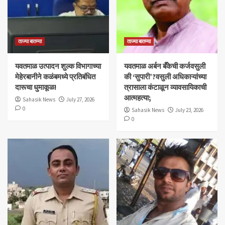
ताज्या बातम्या
ताज्या बातम्या
यवतमाळ उत्पादन शुल्क विभागाच्या
​यवतमाळ अर्बन बँकेची कर्जवसुली
मेहेरबानीने कळंबमध्ये प्रतिबंधित
की ‘सुपारी’?वसुली अधिकाऱ्यांच्या
दारूचा धुमाकूळ!
त्रासाला कंटाळून व्यावसायिकाची
आत्महत्या;
Sahasik News
July 27, 2026
0
Sahasik News
July 23, 2026
0