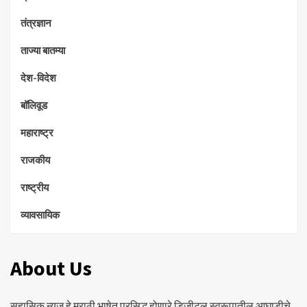
तंत्रज्ञान
ताज्या बातम्या
देश-विदेश
बॉलिवूड
महाराष्ट्र
राजकीय
राष्ट्रीय
व्यावसायिक
About Us
सहासिक न्युज हे मराठी भाषेत प्रसिद्ध होणारे डिजीटल स्वरूपातील आघाडीचे