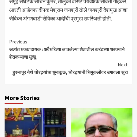
समूह संघटक सचिन कुमरे, तालुका वरिष्ठ पर्यवेक्षक सविता गोहेकर,
आरती आडेकार दीपक मेश्राम जयश्री ढोले जयश्री देशमुख आशा
सेविका अंगणवाडी सेविका आदींची प्रमुख उपस्थिती होती.
Continue
Previous
अत्यंत धक्कादायक : अवैधरित्या लावलेल्या शेतातील करंटच्या धक्क्याने
Reading
शेतकऱ्याचा मृत्यू
Next
हुस्नापुर येथे चोरट्यांचा धुमाकूळ, चोरट्यांनी चिमुकलीवर उगावला सुरा
More Stories