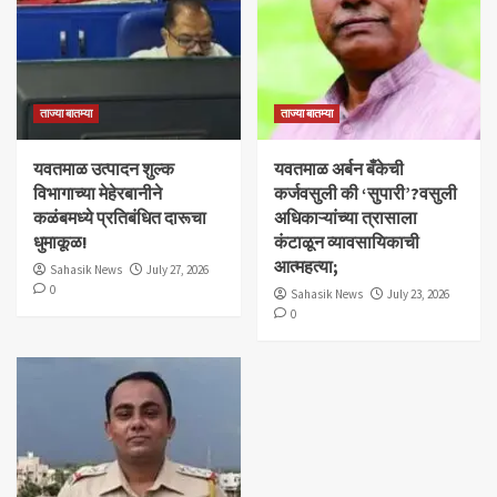
ताज्या बातम्या
ताज्या बातम्या
यवतमाळ उत्पादन शुल्क
​यवतमाळ अर्बन बँकेची
विभागाच्या मेहेरबानीने
कर्जवसुली की ‘सुपारी’?वसुली
कळंबमध्ये प्रतिबंधित दारूचा
अधिकाऱ्यांच्या त्रासाला
धुमाकूळ!
कंटाळून व्यावसायिकाची
आत्महत्या;
Sahasik News
July 27, 2026
0
Sahasik News
July 23, 2026
0