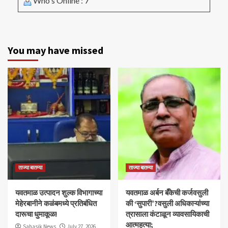
Who's Online : 7
You may have missed
ताज्या बातम्या
ताज्या बातम्या
यवतमाळ उत्पादन शुल्क विभागाच्या
​यवतमाळ अर्बन बँकेची कर्जवसुली
मेहेरबानीने कळंबमध्ये प्रतिबंधित
की ‘सुपारी’?वसुली अधिकाऱ्यांच्या
दारूचा धुमाकूळ!
त्रासाला कंटाळून व्यावसायिकाची
आत्महत्या;
Sahasik News
July 27, 2026