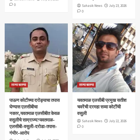
0
Sahasik News
July 23, 2026
0
ताज्या बातम्या
ताज्या बातम्या
पाऊण कोटीच्या दरोड्याचा तपास
यवतमाळ एलसीबी प्रमुख सतीश
घेण्यास एलसीबीचा
चवरेंची दरमहा सव्वा कोटींची
नकार,यवतमाळ एलसीबीत केवळ
वसुली
वसुलीचे साम्राज्य?यवतमाळ-
Sahasik News
July 22, 2026
एलसीबी-वसुली-दरोडा-तपास-
0
गंभीर-आरोप