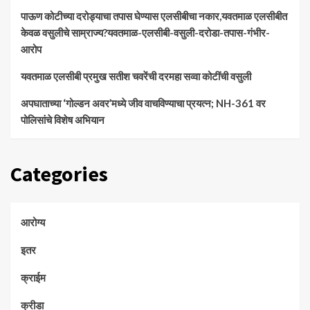
पाऊण कोटीच्या दरोड्याचा तपास घेण्यास एलसीबीचा नकार,यवतमाळ एलसीबीत
केवळ वसुलीचे साम्राज्य?यवतमाळ-एलसीबी-वसुली-दरोडा-तपास-गंभीर-
आरोप
यवतमाळ एलसीबी प्रमुख सतीश चवरेंची दरमहा सव्वा कोटींची वसुली
अपघाताच्या ‘गोल्डन अवर’मध्ये जीव वाचविण्याचा प्रयत्न; NH-361 वर
पोलिसांचे विशेष अभियान
Categories
आरोग्य
इतर
क्राईम
क्रीडा