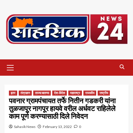
Skip
to
content
Primary
Menu
इतर
तंत्रज्ञान
ताज्या बातम्या
देश-विदेश
महाराष्ट्र
राजकीय
राष्ट्रीय
पवनार ग्रामपंचायत तर्फे नितीन गडकरी यांना
तुळजापूर नागपूर हायवे वरील अर्धवट राहिलेले
काम पूर्ण करण्यासाठी दिले निवेदन
Sahasik News
February 13, 2022
0