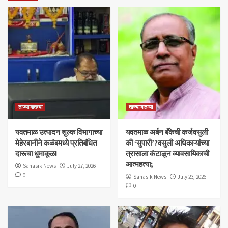
ताज्या बातम्या
ताज्या बातम्या
यवतमाळ उत्पादन शुल्क विभागाच्या
​यवतमाळ अर्बन बँकेची कर्जवसुली
मेहेरबानीने कळंबमध्ये प्रतिबंधित
की ‘सुपारी’?वसुली अधिकाऱ्यांच्या
दारूचा धुमाकूळ!
त्रासाला कंटाळून व्यावसायिकाची
आत्महत्या;
Sahasik News
July 27, 2026
0
Sahasik News
July 23, 2026
0