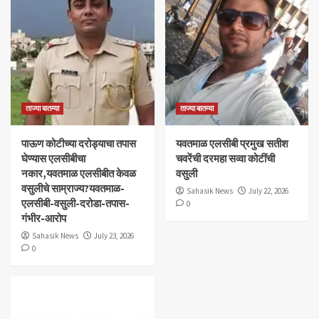
ताज्या बातम्या
ताज्या बातम्या
पाऊण कोटीच्या दरोड्याचा तपास
यवतमाळ एलसीबी प्रमुख सतीश
घेण्यास एलसीबीचा
चवरेंची दरमहा सव्वा कोटींची
नकार,यवतमाळ एलसीबीत केवळ
वसुली
वसुलीचे साम्राज्य?यवतमाळ-
Sahasik News
July 22, 2026
एलसीबी-वसुली-दरोडा-तपास-
0
गंभीर-आरोप
Sahasik News
July 23, 2026
0