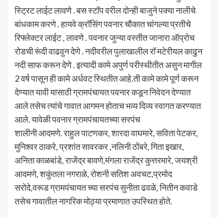
स्ट्रिट लाईट लावणे . बस स्टॉप वरील दोन्ही बाजुने पक्या नालीचे
बांधकाम करणे . हायवे क्रॉसिंग पवनार चौकात चांगल्या प्रतीचे
रिफ्लेक्टर लाईट , लावणे . पवनार जुन्या वस्तीत जानारा ऑप्रोच
रोडची रूंदी वाढवुन देणे . नदीवरील पुलाखालील रॉ मटेरीयल काढुन
नदी साफ करून देणे . इत्यादी कामे अपुर्ण परीस्थीतीत असुन मागील
2 वर्ष पासून ही कामे अर्धवट स्थितीत आहे.ती कामे कामे पूर्ण करून
देण्यात यावी यासाठी ग्रामपंचायत पवनार कडून निवेदन देण्यात
आले तसेच त्यांचे गावात आगमन होताच भव्य दिव्य स्वागत करण्यात
आले. यावेळी पवनार ग्रामपंचायतच्या सरपंच
शालीनी आदमणे. राहुल पाटणकर, शारदा वाघमारे, सविता पेटकर,
मुनिश्वर ठाकरे, प्रशांत सावरकर ,नलिनी ठोंबरे, गिता इखार,
अनिता काळबांडे, राजेंद्र बावणे,मंगला राजेंद्र कुत्तरमारे, जयश्री
आदमणे, शकुंतला नगराळे, रोशनी सतिश अवचट,प्रमोद
सरोदे,वरूड ग्रामपंचायत च्या सरपंच सुनीता ढवळे, नितीन कवाडे
तसेच गावातील नागरिक मोठ्या प्रमाणात उपस्थित होते.