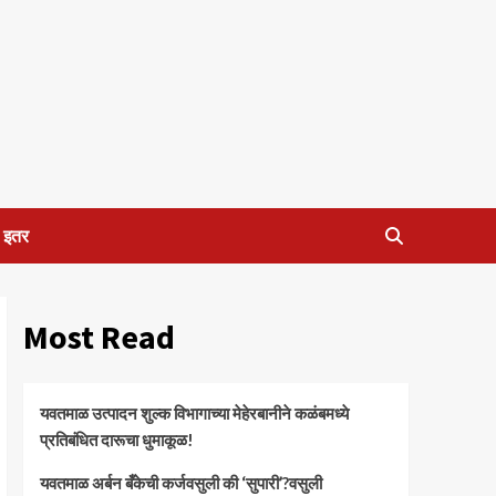
इतर
Most Read
यवतमाळ उत्पादन शुल्क विभागाच्या मेहेरबानीने कळंबमध्ये
प्रतिबंधित दारूचा धुमाकूळ!
​यवतमाळ अर्बन बँकेची कर्जवसुली की ‘सुपारी’?वसुली