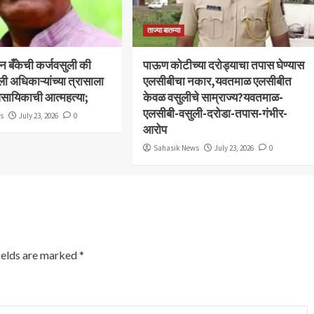
ताज्या बातम्या
बन बँकेची कर्जवसुली की
पाऊण कोटीच्या दरोड्याचा तपास घेण्यास
ली अधिकाऱ्यांच्या त्रासाला
एलसीबीचा नकार,यवतमाळ एलसीबीत
ावसायिकाची आत्महत्या;
केवळ वसुलीचे साम्राज्य?यवतमाळ-
एलसीबी-वसुली-दरोडा-तपास-गंभीर-
ws
July 23, 2026
0
आरोप
Sahasik News
July 23, 2026
0
ields are marked
*