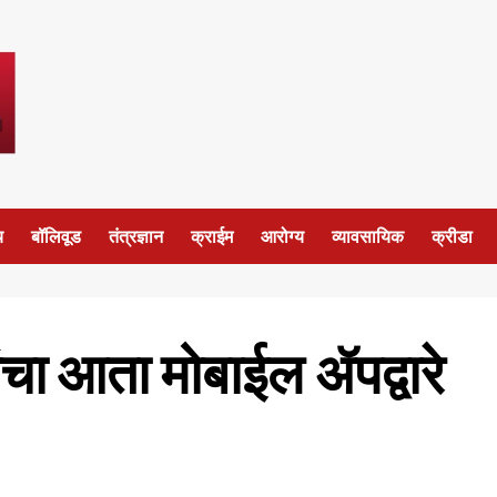
य
बॉलिवूड
तंत्रज्ञान
क्राईम
आरोग्य
व्यावसायिक
क्रीडा
ंचा आता मोबाईल ॲपद्वारे