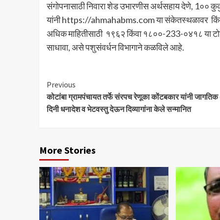
संगोपनासाठी निवारा शेड उभारणीस अर्थसहाय देणे, 1०० कु
यांनी https://ahmahabms.com या संकेतस्थळावर क
अधिक माहितीसाठी १९६२ किंवा १८००-233-०४१८ या टोल फ्र
साधावा, असे पशुसंवर्धन विभागाने कळविले आहे.
Continue
Previous
कोटांबा ग्रामपंचायत तर्फे संरपच रेणूका कोंटबकार यांनी जागतिक
Reading
दिनी धनादेश व भेटवस्तु देऊन दिव्यागांना केले सन्मानित
More Stories