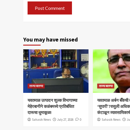
You may have missed
ताज्या बातम्या
ताज्या बातम्या
यवतमाळ उत्पादन शुल्क विभागाच्या
​यवतमाळ अर्बन बँकेची
मेहेरबानीने कळंबमध्ये प्रतिबंधित
‘सुपारी’?वसुली अधिकाऱ्
दारूचा धुमाकूळ!
कंटाळून व्यावसायिकाच
Sahasik News
July 27, 2026
0
Sahasik News
Ju