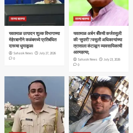
ताज्या बातम्या
ताज्या बातम्या
यवतमाळ उत्पादन शुल्क विभागाच्या
​यवतमाळ अर्बन बँकेची कर्जवसुली
मेहेरबानीने कळंबमध्ये प्रतिबंधित
की ‘सुपारी’?वसुली अधिकाऱ्यांच्या
दारूचा धुमाकूळ!
त्रासाला कंटाळून व्यावसायिकाची
आत्महत्या;
Sahasik News
July 27, 2026
0
Sahasik News
July 23, 2026
0