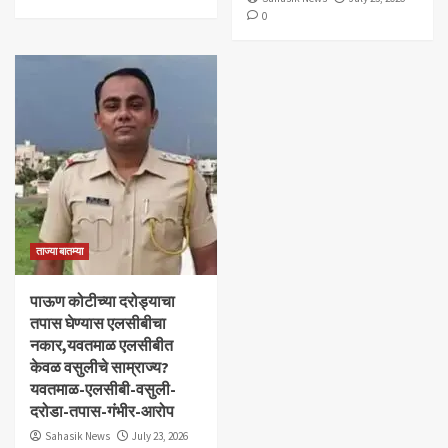
0
ताज्या बातम्या
पाऊण कोटीच्या दरोड्याचा
तपास घेण्यास एलसीबीचा
नकार,यवतमाळ एलसीबीत
केवळ वसुलीचे साम्राज्य?
यवतमाळ-एलसीबी-वसुली-
दरोडा-तपास-गंभीर-आरोप
Sahasik News
July 23, 2026