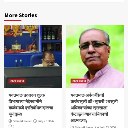
More Stories
ताज्या बातम्या
ताज्या बातम्या
यवतमाळ उत्पादन शुल्क
​यवतमाळ अर्बन बँकेची
विभागाच्या मेहेरबानीने
कर्जवसुली की ‘सुपारी’?वसुली
कळंबमध्ये प्रतिबंधित दारूचा
अधिकाऱ्यांच्या त्रासाला
धुमाकूळ!
कंटाळून व्यावसायिकाची
आत्महत्या;
Sahasik News
July 27, 2026
0
Sahasik News
July 23, 2026