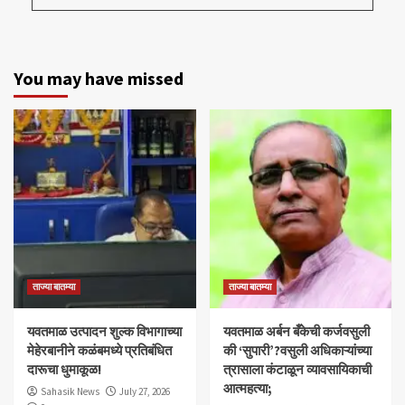
You may have missed
ताज्या बातम्या
ताज्या बातम्या
यवतमाळ उत्पादन शुल्क विभागाच्या
​यवतमाळ अर्बन बँकेची कर्जवसुली
मेहेरबानीने कळंबमध्ये प्रतिबंधित
की ‘सुपारी’?वसुली अधिकाऱ्यांच्या
दारूचा धुमाकूळ!
त्रासाला कंटाळून व्यावसायिकाची
आत्महत्या;
Sahasik News
July 27, 2026