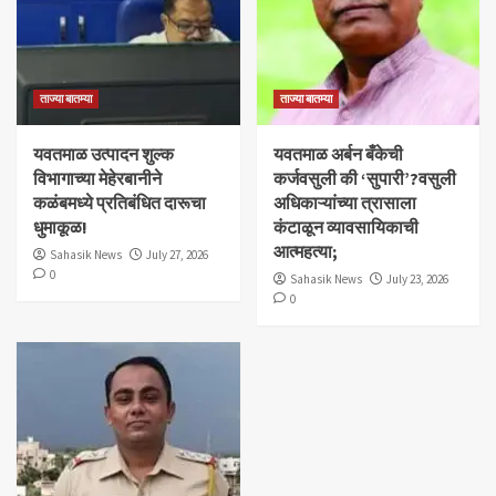
ताज्या बातम्या
ताज्या बातम्या
यवतमाळ उत्पादन शुल्क
​यवतमाळ अर्बन बँकेची
विभागाच्या मेहेरबानीने
कर्जवसुली की ‘सुपारी’?वसुली
कळंबमध्ये प्रतिबंधित दारूचा
अधिकाऱ्यांच्या त्रासाला
धुमाकूळ!
कंटाळून व्यावसायिकाची
आत्महत्या;
Sahasik News
July 27, 2026
0
Sahasik News
July 23, 2026
0