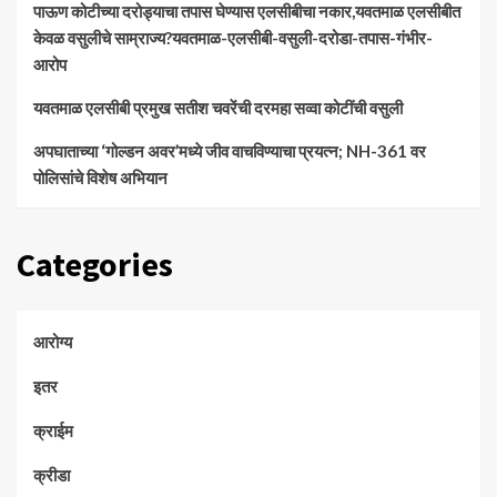
पाऊण कोटीच्या दरोड्याचा तपास घेण्यास एलसीबीचा नकार,यवतमाळ एलसीबीत
केवळ वसुलीचे साम्राज्य?यवतमाळ-एलसीबी-वसुली-दरोडा-तपास-गंभीर-
आरोप
यवतमाळ एलसीबी प्रमुख सतीश चवरेंची दरमहा सव्वा कोटींची वसुली
अपघाताच्या ‘गोल्डन अवर’मध्ये जीव वाचविण्याचा प्रयत्न; NH-361 वर
पोलिसांचे विशेष अभियान
Categories
आरोग्य
इतर
क्राईम
क्रीडा