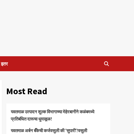
इतर
Most Read
यवतमाळ उत्पादन शुल्क विभागाच्या मेहेरबानीने कळंबमध्ये
प्रतिबंधित दारूचा धुमाकूळ!
​यवतमाळ अर्बन बँकेची कर्जवसुली की ‘सुपारी’?वसुली