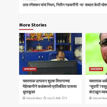
लता मंगेशकर यांचं निधन, नितीन गडकरींनी ‘या’ शब्दात केली घोष
Reading
More Stories
ताज्या बातम्या
ताज्या बातम्या
यवतमाळ उत्पादन शुल्क विभागाच्या
​यवतमाळ अर्
मेहेरबानीने कळंबमध्ये प्रतिबंधित दारूचा
‘सुपारी’?वसु
धुमाकूळ!
कंटाळून व्य
Sahasik News
July 27, 2026
0
Sahasik Ne