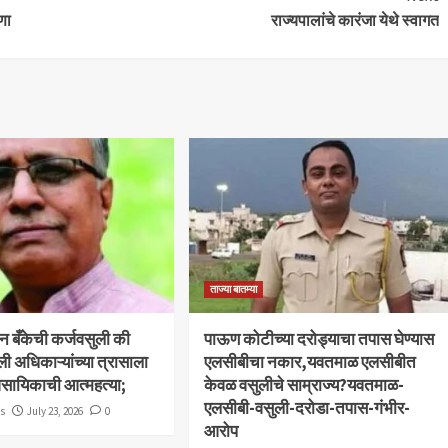
णा
राज्यपालांचे कारंजा येथे स्वागत
ताज्या बातम्या
बन बँकेची कर्जवसुली की
पाऊण कोटीच्या दरोड्याचा तपास घेण्यास
ली अधिकाऱ्यांच्या त्रासाला
एलसीबीचा नकार,यवतमाळ एलसीबीत
ावसायिकाची आत्महत्या;
केवळ वसुलीचे साम्राज्य?यवतमाळ-
एलसीबी-वसुली-दरोडा-तपास-गंभीर-
ws
July 23, 2026
0
आरोप