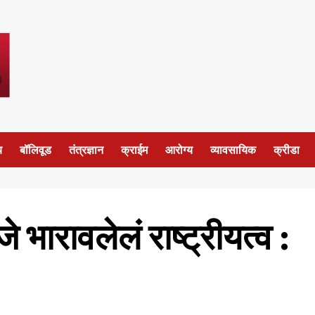
य
बॉलिवूड
तंत्रज्ञान
क्राईम
आरोग्य
व्यावसायिक
क्रीडा
े भारावलेलं राष्ट्रीयत्व :