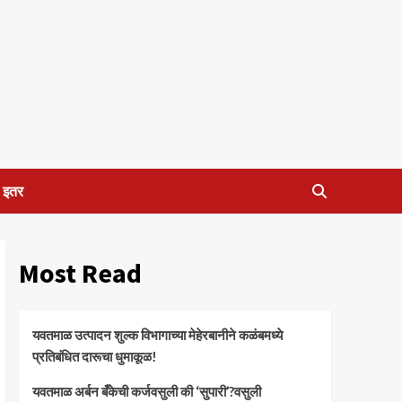
इतर
Most Read
यवतमाळ उत्पादन शुल्क विभागाच्या मेहेरबानीने कळंबमध्ये
प्रतिबंधित दारूचा धुमाकूळ!
​यवतमाळ अर्बन बँकेची कर्जवसुली की ‘सुपारी’?वसुली