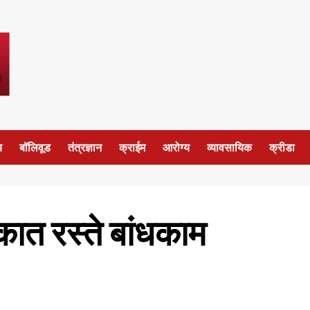
य
बॉलिवूड
तंत्रज्ञान
क्राईम
आरोग्य
व्यावसायिक
क्रीडा
ात रस्ते बांधकाम