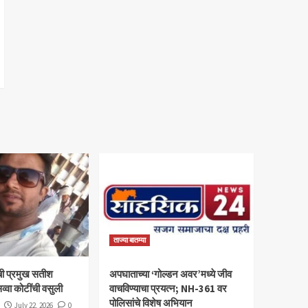
ताज्या बातम्या
ी प्रमुख सतीश
अपघाताच्या ‘गोल्डन अवर’मध्ये जीव
व्वा कोटींची वसुली
वाचविण्याचा प्रयत्न; NH-361 वर
पोलिसांचे विशेष अभियान
July 22, 2026
0