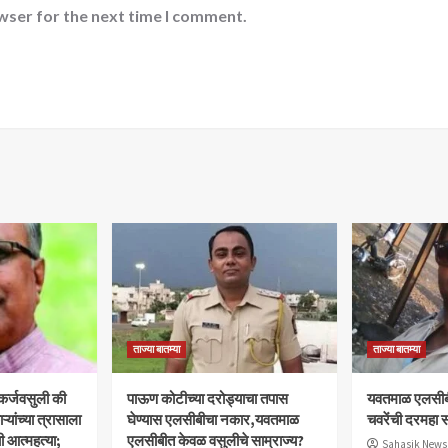
wser for the next time I comment.
ताज्या बातम्या
ताज्या बातम्या
 कर्जवसुली की
पाऊण कोटीच्या दरोड्याचा तपास
यवतमाळ एलसीब
यांच्या त्रासाला
घेण्यास एलसीबीचा नकार,यवतमाळ
चवरेंची दरमहा स
ी आत्महत्या;
एलसीबीत केवळ वसुलीचे साम्राज्य?
Sahasik News