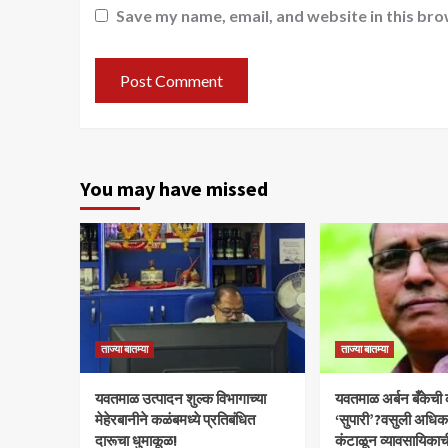
Save my name, email, and website in this bro
You may have missed
ताज्या बातम्या
ताज्या बातम्या
यवतमाळ उत्पादन शुल्क विभागाच्या
​यवतमाळ अर्बन बँकेची
मेहेरबानीने कळंबमध्ये प्रतिबंधित
‘सुपारी’?वसुली अधिकाऱ्
दारूचा धुमाकूळ!
कंटाळून व्यावसायिकाच