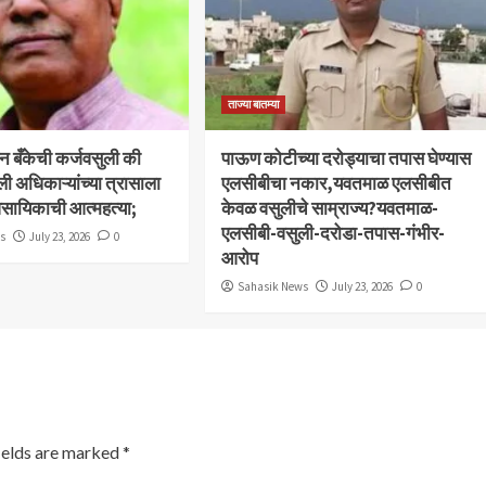
ताज्या बातम्या
बन बँकेची कर्जवसुली की
पाऊण कोटीच्या दरोड्याचा तपास घेण्यास
ली अधिकाऱ्यांच्या त्रासाला
एलसीबीचा नकार,यवतमाळ एलसीबीत
ावसायिकाची आत्महत्या;
केवळ वसुलीचे साम्राज्य?यवतमाळ-
एलसीबी-वसुली-दरोडा-तपास-गंभीर-
ws
July 23, 2026
0
आरोप
Sahasik News
July 23, 2026
0
ields are marked
*