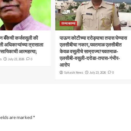
ताज्या बातम्या
बन बँकेची कर्जवसुली की
पाऊण कोटीच्या दरोड्याचा तपास घेण्यास
ली अधिकाऱ्यांच्या त्रासाला
एलसीबीचा नकार,यवतमाळ एलसीबीत
ावसायिकाची आत्महत्या;
केवळ वसुलीचे साम्राज्य?यवतमाळ-
एलसीबी-वसुली-दरोडा-तपास-गंभीर-
ws
July 23, 2026
0
आरोप
Sahasik News
July 23, 2026
0
ields are marked
*