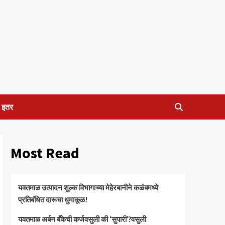
इतर
Most Read
यवतमाळ उत्पादन शुल्क विभागाच्या मेहेरबानीने कळंबमध्ये
प्रतिबंधित दारूचा धुमाकूळ!
​यवतमाळ अर्बन बँकेची कर्जवसुली की ‘सुपारी’?वसुली