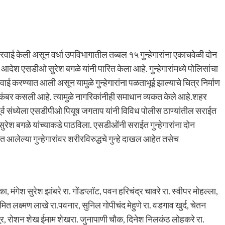
ठी कारवाई केली असून वर्धा उपविभागातील तब्बल १५ गुन्हेगारांना एकाचवेळी दोन
आदेश एसडीओ सुरेश बगळे यांनी पारित केला आहे. गुन्हेगारांमध्ये पोलिसांचा
वाई करण्यात आली असून यामुळे गुन्हेगारांना पळताभूई झाल्याचे चित्र निर्माण
नी कंबर कसली आहे. त्यामुळे नागरिकांनीही समाधान व्यकत केले आहे.शहर
 पूर्व संध्येला एसडीपीओ पियूष जगताप यांनी विविध पोलीस ठाण्यांतील सराईत
ुरेश बगळे यांच्याकडे पाठविला. एसडीओंनी सराईत गुन्हेगारांना दोन
ात आलेल्या गुन्हेगारांवर शरीरविरुद्धचे गुन्हे दाखल आहेत तसेच
ा, मंगेश सुरेश झांबरे रा. गोंडप्लॉट, पवन हरिचंद्र चावरे रा. स्वीपर मोहल्ला,
मित लक्ष्मण लाखे रा.पवनार, सुनिल गोपीचंद मेहुणे रा. वडगाव खुर्द, चेतन
पूर, रोशन शेख ईमाम शेखरा. जुनापाणी चौक, दिनेश निलकंठ लोहकरे रा.