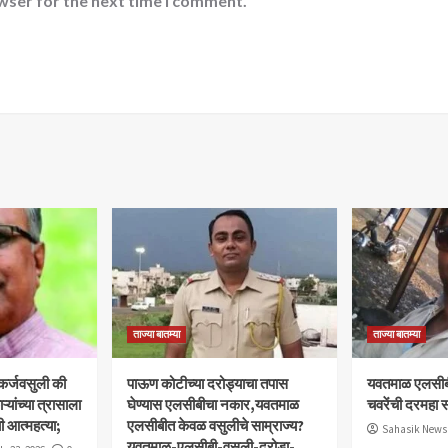
wser for the next time I comment.
ताज्या बातम्या
ताज्या बातम्या
 कर्जवसुली की
पाऊण कोटीच्या दरोड्याचा तपास
यवतमाळ एलसीब
यांच्या त्रासाला
घेण्यास एलसीबीचा नकार,यवतमाळ
चवरेंची दरमहा स
ी आत्महत्या;
एलसीबीत केवळ वसुलीचे साम्राज्य?
Sahasik News
यवतमाळ-एलसीबी-वसुली-दरोडा-