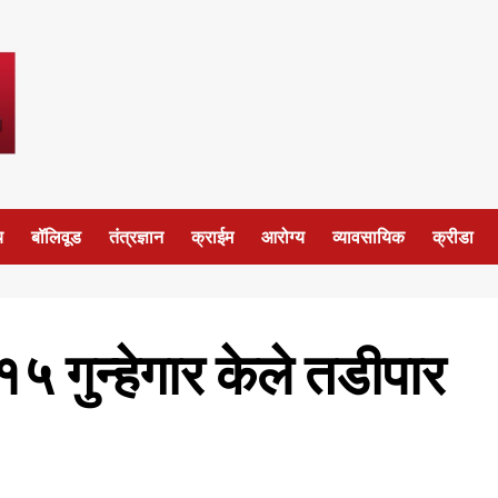
य
बॉलिवूड
तंत्रज्ञान
क्राईम
आरोग्य
व्यावसायिक
क्रीडा
१५ गुन्हेगार केले तडीपार