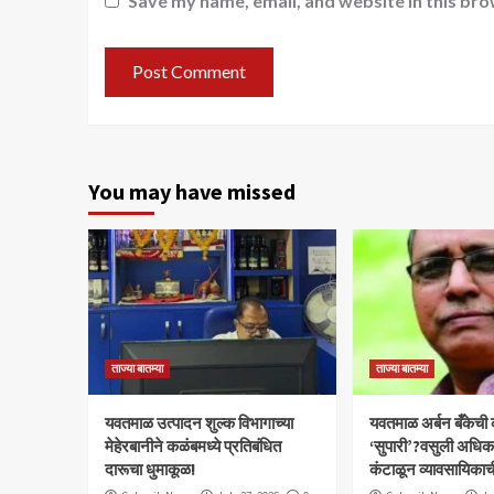
Save my name, email, and website in this bro
You may have missed
ताज्या बातम्या
ताज्या बातम्या
यवतमाळ उत्पादन शुल्क विभागाच्या
​यवतमाळ अर्बन बँकेची
मेहेरबानीने कळंबमध्ये प्रतिबंधित
‘सुपारी’?वसुली अधिकाऱ्
दारूचा धुमाकूळ!
कंटाळून व्यावसायिकाच