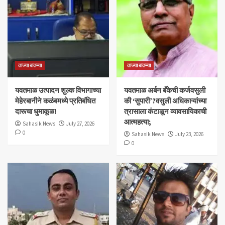
ताज्या बातम्या
ताज्या बातम्या
यवतमाळ उत्पादन शुल्क विभागाच्या
​यवतमाळ अर्बन बँकेची कर्जवसुली
मेहेरबानीने कळंबमध्ये प्रतिबंधित
की ‘सुपारी’?वसुली अधिकाऱ्यांच्या
दारूचा धुमाकूळ!
त्रासाला कंटाळून व्यावसायिकाची
आत्महत्या;
Sahasik News
July 27, 2026
0
Sahasik News
July 23, 2026
0