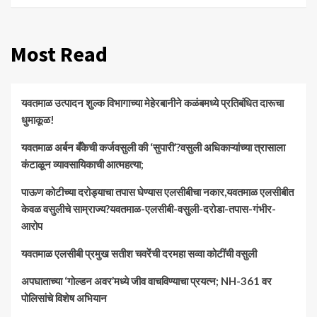
Most Read
यवतमाळ उत्पादन शुल्क विभागाच्या मेहेरबानीने कळंबमध्ये प्रतिबंधित दारूचा
धुमाकूळ!
​यवतमाळ अर्बन बँकेची कर्जवसुली की ‘सुपारी’?वसुली अधिकाऱ्यांच्या त्रासाला
कंटाळून व्यावसायिकाची आत्महत्या;
पाऊण कोटीच्या दरोड्याचा तपास घेण्यास एलसीबीचा नकार,यवतमाळ एलसीबीत
केवळ वसुलीचे साम्राज्य?यवतमाळ-एलसीबी-वसुली-दरोडा-तपास-गंभीर-
आरोप
यवतमाळ एलसीबी प्रमुख सतीश चवरेंची दरमहा सव्वा कोटींची वसुली
अपघाताच्या ‘गोल्डन अवर’मध्ये जीव वाचविण्याचा प्रयत्न; NH-361 वर
पोलिसांचे विशेष अभियान