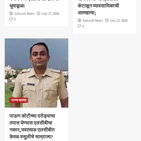
धुमाकूळ!
कंटाळून व्यावसायिकाची
आत्महत्या;
Sahasik News
July 27, 2026
0
Sahasik News
July 23, 2026
0
ताज्या बातम्या
पाऊण कोटीच्या दरोड्याचा
तपास घेण्यास एलसीबीचा
नकार,यवतमाळ एलसीबीत
केवळ वसुलीचे साम्राज्य?