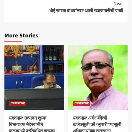
Next
भोई समाज बांधवांनवर आली उपासमारीची पाळी
More Stories
ताज्या बातम्या
ताज्या बातम्या
यवतमाळ उत्पादन शुल्क
​यवतमाळ अर्बन बँकेची
विभागाच्या मेहेरबानीने
कर्जवसुली की ‘सुपारी’?वसुली
कळंबमध्ये प्रतिबंधित दारूचा
अधिकाऱ्यांच्या त्रासाला