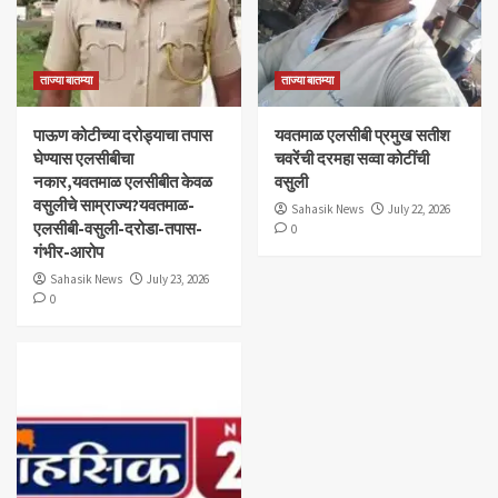
ताज्या बातम्या
ताज्या बातम्या
पाऊण कोटीच्या दरोड्याचा तपास
यवतमाळ एलसीबी प्रमुख सतीश
घेण्यास एलसीबीचा
चवरेंची दरमहा सव्वा कोटींची
नकार,यवतमाळ एलसीबीत केवळ
वसुली
वसुलीचे साम्राज्य?यवतमाळ-
Sahasik News
July 22, 2026
एलसीबी-वसुली-दरोडा-तपास-
0
गंभीर-आरोप
Sahasik News
July 23, 2026
0