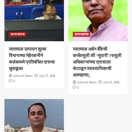
ताज्या बातम्या
ताज्या बातम्या
यवतमाळ उत्पादन शुल्क
​यवतमाळ अर्बन बँकेची
विभागाच्या मेहेरबानीने
कर्जवसुली की ‘सुपारी’?वसुली
कळंबमध्ये प्रतिबंधित दारूचा
अधिकाऱ्यांच्या त्रासाला
धुमाकूळ!
कंटाळून व्यावसायिकाची
आत्महत्या;
Sahasik News
July 27, 2026
0
Sahasik News
July 23, 2026
0