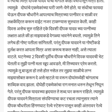
व त्याचा मित्र दीपक यादव यांची मागील काही वर्षापासून मैत्री होती.
त्यामुळे दोघांचे एकमेकांच्या घरी जाणे-येणे होते. या संधीचा फायदा
घेऊन दीपक चौधरीने आपल्याच मित्राच्या पत्नीवर व साळी वर
लक्षकेंद्रित करून वाईट नजर टाकण्यास सुरुवात केली. काही
दिवस असेच सुरु राहिले एके दिवशी दीपक यादव च्या पत्नीच्या
लक्षात आले की हा माझ्याकडे वेगळ्या भावनेने बघतो. त्यामुळे तिने
लगेच ही गोष्ट पतीला सांगितली. परंतु दीपक यादवने या गोष्टीकडे
दुर्लक्ष करत आपला मित्र असा करूच शकत नाही, असे त्याला
वाटले. घटनेच्या 2 दिवशी पूर्वीच दीपक चौधरीने दिपक यादवची भेट
घेतली व तुझी पत्नी मला खूप आवडते, मी तिच्यावर प्रेम करतो.
त्यामुळे तू बाजूला हो तसे होत नसेल तर तुझ्या साळीचे लग्न
माझ्यासोबत करून दे असे म्हटले या वरून दोघांमध्येही चांगलाच
शाब्दिक वाद झाला. दोघेही एकमेकांचा राग मनात धरुन तेथून निघून
गेले. परंतु दीपक यादवच्या हृदयात ते शब्द घर करून राहिले. त्यामुळे
दीपक यादवने मित्राला संपविण्याचा कट रचला त्यानुसार त्याने
दीपक चौधरीला हिंगणघाट रेल्वे स्टेशन पासून काही अंतरावर रेल्वे