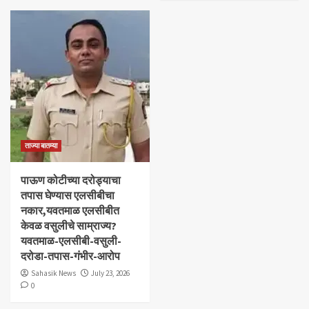
ताज्या बातम्या
पाऊण कोटीच्या दरोड्याचा
तपास घेण्यास एलसीबीचा
नकार,यवतमाळ एलसीबीत
केवळ वसुलीचे साम्राज्य?
यवतमाळ-एलसीबी-वसुली-
दरोडा-तपास-गंभीर-आरोप
Sahasik News
July 23, 2026
0