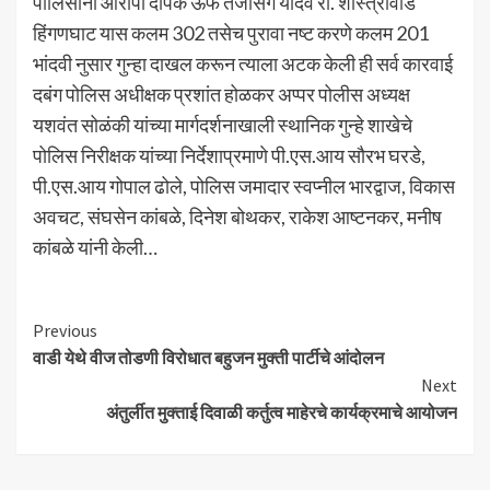
पोलिसांनी आरोपी दीपक ऊर्फ तेजसिंग यादव रा. शास्त्रीवार्ड
हिंगणघाट यास कलम 302 तसेच पुरावा नष्ट करणे कलम 201
भांदवी नुसार गुन्हा दाखल करून त्याला अटक केली ही सर्व कारवाई
दबंग पोलिस अधीक्षक प्रशांत होळकर अप्पर पोलीस अध्यक्ष
यशवंत सोळंकी यांच्या मार्गदर्शनाखाली स्थानिक गुन्हे शाखेचे
पोलिस निरीक्षक यांच्या निर्देशाप्रमाणे पी.एस.आय सौरभ घरडे,
पी.एस.आय गोपाल ढोले, पोलिस जमादार स्वप्नील भारद्वाज, विकास
अवचट, संघसेन कांबळे, दिनेश बोथकर, राकेश आष्टनकर, मनीष
कांबळे यांनी केली…
Continue
Previous
वाडी येथे वीज तोडणी विरोधात बहुजन मुक्ती पार्टीचे आंदोलन
Reading
Next
अंतुर्लीत मुक्ताई दिवाळी कर्तुत्व माहेरचे कार्यक्रमाचे आयोजन