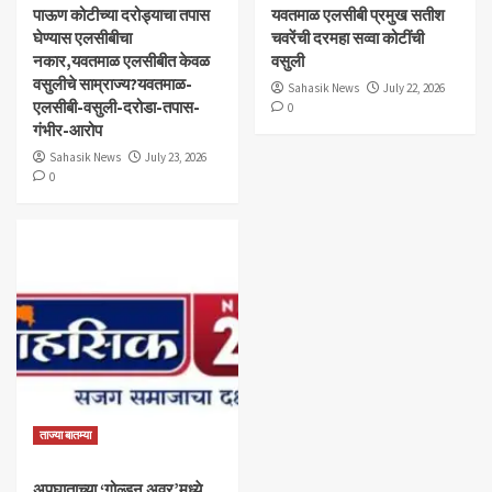
पाऊण कोटीच्या दरोड्याचा तपास
यवतमाळ एलसीबी प्रमुख सतीश
घेण्यास एलसीबीचा
चवरेंची दरमहा सव्वा कोटींची
नकार,यवतमाळ एलसीबीत केवळ
वसुली
वसुलीचे साम्राज्य?यवतमाळ-
Sahasik News
July 22, 2026
एलसीबी-वसुली-दरोडा-तपास-
0
गंभीर-आरोप
Sahasik News
July 23, 2026
0
ताज्या बातम्या
अपघाताच्या ‘गोल्डन अवर’मध्ये