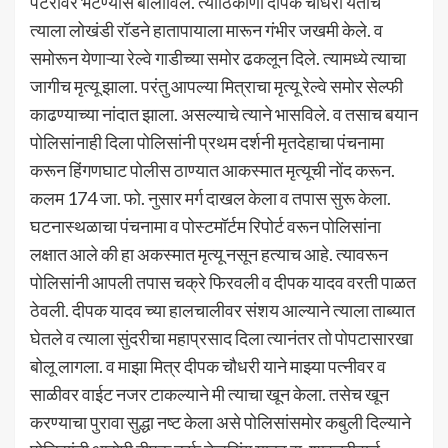
पटरीवर भेटण्यास बोलाविले. त्याठिकाणी दीपक चौधरी येताच
त्याला लोखंडी रॉडने हातापायाला मारून गंभीर जखमी केले. व
समोरून येणाऱ्या रेल्वे गाडीच्या समोर ढकलून दिले. त्यामध्ये त्याचा
जागीच मृत्यू झाला. परंतु आपल्या मित्राचा मृत्यू रेल्वे समोर सेल्फी
काढण्याच्या नांदात झाला. असल्याचे त्याने भासविले. व तसाच बयान
पोलिसांनाही दिला पोलिसांनी प्रथम दर्शनी मृतदेहाचा पंचनामा
करून हिंगणघाट पोलीस ठाण्यात आकस्मात मृत्यूची नोंद करून.
कलम 174 जा. फो. नुसार मर्ग दाखल केला व तपास सुरू केला.
घटनास्थळाचा पंचनामा व पोस्टमॉर्टम रिपोर्ट वरून पोलिसांना
लक्षात आले की हा अकस्मात मृत्यू नसून हत्याच आहे. त्यावरून
पोलिसांनी आपली तपास चक्रे फिरवली व दीपक यादव वरती पाळत
ठेवली. दीपक यादव च्या हालचालीवर संशय आल्याने त्याला ताब्यात
घेतले व त्याला सुंदरीचा महाप्रसाद दिला त्यानंतर तो पोपटासारखा
बोलू लागला. व माझा मित्र दीपक चौधरी याने माझ्या पत्नीवर व
साळीवर वाईट नजर टाकल्याने मी त्याचा खून केला. तसेच खून
करण्याचा पुरावा सुद्धा नष्ट केला असे पोलिसांसमोर कबुली दिल्याने