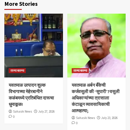
More Stories
ताज्या बातम्या
ताज्या बातम्या
यवतमाळ उत्पादन शुल्क
​यवतमाळ अर्बन बँकेची
विभागाच्या मेहेरबानीने
कर्जवसुली की ‘सुपारी’?वसुली
कळंबमध्ये प्रतिबंधित दारूचा
अधिकाऱ्यांच्या त्रासाला
धुमाकूळ!
कंटाळून व्यावसायिकाची
आत्महत्या;
Sahasik News
July 27, 2026
0
Sahasik News
July 23, 2026
0