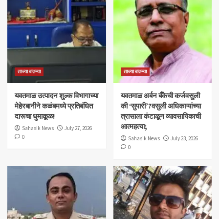
ताज्या बातम्या
ताज्या बातम्या
यवतमाळ उत्पादन शुल्क विभागाच्या
​यवतमाळ अर्बन बँकेची कर्जवसुली
मेहेरबानीने कळंबमध्ये प्रतिबंधित
की ‘सुपारी’?वसुली अधिकाऱ्यांच्या
दारूचा धुमाकूळ!
त्रासाला कंटाळून व्यावसायिकाची
आत्महत्या;
Sahasik News
July 27, 2026
0
Sahasik News
July 23, 2026
0