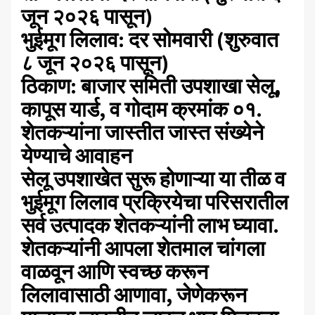
जून २०२६ पासून)
​भुईमूग लिलाव: दर सोमवारी (शुरुवात
८ जून २०२६ पासून)
​ठिकाण: बाजार समिती उपशाखा सेलू,
कापूस यार्ड, व गोदाम क्रमांक ०१.
​शेतकऱ्यांना जास्तीत जास्त संख्येने
येण्याचे आवाहन
​सेलू उपशाखेत सुरू होणाऱ्या या तीळ व
भुईमूग लिलाव प्रक्रियेचा परिसरातील
सर्व उत्पादक शेतकऱ्यांनी लाभ घ्यावा.
शेतकऱ्यांनी आपला शेतमाल चांगला
वाळवून आणि स्वच्छ करून
लिलावासाठी आणावा, जेणेकरून