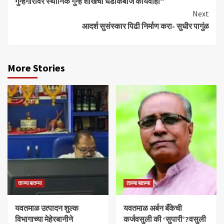
गुन्हेगारांवर स्थानिक गुन्हे शाखेची धडाकेबाज कार्यवाही”
Next
आदर्श सुसंस्कार पिढी निर्माण करा- सुधीर पागुंळ
More Stories
ताज्या बातम्या
ताज्या बातम्या
यवतमाळ उत्पादन शुल्क
​यवतमाळ अर्बन बँकेची
विभागाच्या मेहेरबानीने
कर्जवसुली की ‘सुपारी’?वसुली