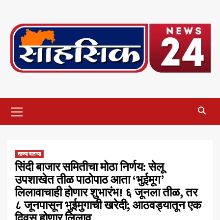
Skip
to
content
Primary
Menu
ताज्या बातम्या
​सिंदी बाजार समितीचा मोठा निर्णय: सेलू
उपशाखेत तीळ पाठोपाठ आता ‘भुईमूग’
लिलावाचाही होणार शुभारंभ! ​६ जूनला तीळ, तर
८ जूनपासून भुईमुगाची खरेदी; आठवड्यातून एक
दिवस होणार लिलाव