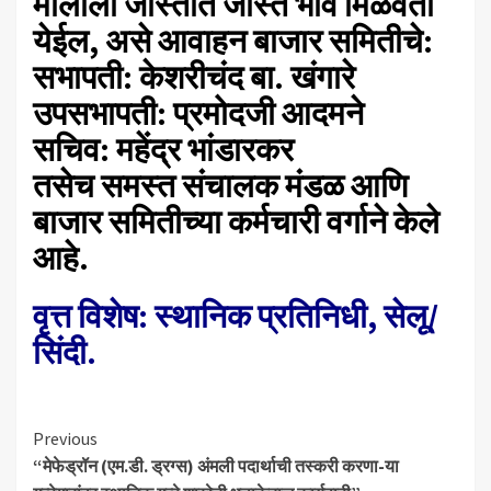
मालाला जास्तीत जास्त भाव मिळवता
येईल, असे आवाहन बाजार समितीचे:
​सभापती: केशरीचंद बा. खंगारे
​उपसभापती: प्रमोदजी आदमने
​सचिव: महेंद्र भांडारकर
​तसेच समस्त संचालक मंडळ आणि
बाजार समितीच्या कर्मचारी वर्गाने केले
आहे.
​वृत्त विशेष: स्थानिक प्रतिनिधी, सेलू/
सिंदी.
Continue
Previous
“मेफेड्रॉन (एम.डी. ड्रग्स) अंमली पदार्थाची तस्करी करणा-या
Reading