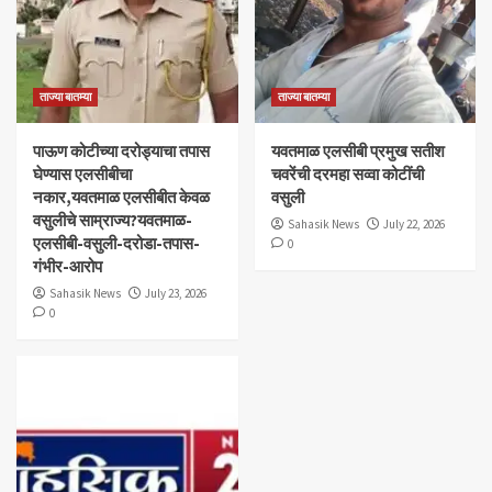
ताज्या बातम्या
ताज्या बातम्या
पाऊण कोटीच्या दरोड्याचा तपास
यवतमाळ एलसीबी प्रमुख सतीश
घेण्यास एलसीबीचा
चवरेंची दरमहा सव्वा कोटींची
नकार,यवतमाळ एलसीबीत केवळ
वसुली
वसुलीचे साम्राज्य?यवतमाळ-
Sahasik News
July 22, 2026
एलसीबी-वसुली-दरोडा-तपास-
0
गंभीर-आरोप
Sahasik News
July 23, 2026
0