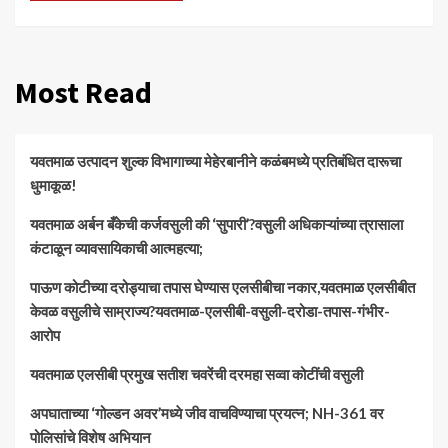
Most Read
यवतमाळ उत्पादन शुल्क विभागाच्या मेहेरबानीने कळंबमध्ये प्रतिबंधित दारूचा
धुमाकूळ!
​यवतमाळ अर्बन बँकेची कर्जवसुली की ‘सुपारी’?वसुली अधिकाऱ्यांच्या त्रासाला
कंटाळून व्यावसायिकाची आत्महत्या;
पाऊण कोटीच्या दरोड्याचा तपास घेण्यास एलसीबीचा नकार,यवतमाळ एलसीबीत
केवळ वसुलीचे साम्राज्य?यवतमाळ-एलसीबी-वसुली-दरोडा-तपास-गंभीर-
आरोप
यवतमाळ एलसीबी प्रमुख सतीश चवरेंची दरमहा सव्वा कोटींची वसुली
अपघाताच्या ‘गोल्डन अवर’मध्ये जीव वाचविण्याचा प्रयत्न; NH-361 वर
पोलिसांचे विशेष अभियान