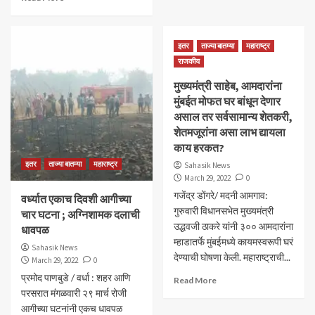
इतर
ताज्या बातम्या
महाराष्ट्र
राजकीय
मुख्यमंत्री साहेब, आमदारांना
मुंबईत मोफत घर बांधून देणार
असाल तर सर्वसामान्य शेतकरी,
शेतमजूरांना असा लाभ द्यायला
काय हरकत?
इतर
ताज्या बातम्या
महाराष्ट्र
Sahasik News
March 29, 2022
0
गजेंद्र डोंगरे/ मदनी आमगाव:
वर्ध्यात एकाच दिवशी आगीच्या
गुरुवारी विधानसभेत मुख्यमंत्री
चार घटना ; अग्निशामक दलाची
उद्धवजी ठाकरे यांनी ३०० आमदारांना
धावपळ
म्हाडातर्फे मुंबईमध्ये कायमस्वरूपी घरं
Sahasik News
देण्याची घोषणा केली. महाराष्ट्राची...
March 29, 2022
0
प्रमोद पाणबुडे / वर्धा : शहर आणि
Read More
परसरात मंगळवारी २९ मार्च रोजी
आगीच्या घटनांनी एकच धावपळ