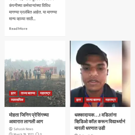
कंपनीच्या कर्मचाऱ्यांच्या विविध
मागण्या प्रलंबित आहेत. या मागण्या
मान्य व्हाव्या साठी...
Read More
इतर
ताज्या बातम्या
महाराष्ट्र
व्यावसायिक
इतर
ताज्या बातम्या
महाराष्ट्र
मोहता जिनिग प्रेसिंगच्या
धक्कादायक…! वडिलांना
आवारात लागली आग
व्हिडिओ कॉल करून विद्यार्थ्यानं
मारली धरणात उडी
Sahasik News
March 29, 2022
0