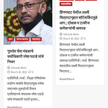
व्यावसायिक
हिंगणघाट येथील लक्ष्मी
चित्रपटगृहात शॉर्टसर्किटमुळे
आग ; प्रेक्षक व टाकीज
कर्मचाऱ्यांची धावपळ
Sahasik News
March 30, 2022
0
इतर
ताज्या बातम्या
महाराष्ट्र
हिंगणघाट येथील लक्ष्मी
चित्रपटगृहात शॉर्टसर्किटमुळे आग ;
गुरूदेव सेवा मंडळाचे
प्रेक्षक व टाकीज कर्मचाऱ्यांची
सर्वाधिकारी रमेश पठाडे यांचे
धावपळ प्रतिनिधी / वर्धा: हिंगणघाट
निधन
शहरातील लक्ष्मी चित्रपटगृहात
Sahasik News
चित्रपट...
March 30, 2022
0
प्रतिनिधी /वर्धा : जिल्हा परिषदेच्या
Read More
वाढोणा शाळेचे केंद्रप्रमुख तसेच
राष्ट्रसंत तुकडोजी विचार
प्रतिष्ठानचे संचालक रमेश पठाडे
यांचे मंगळवारी रात्री ह्रदय...
Read More