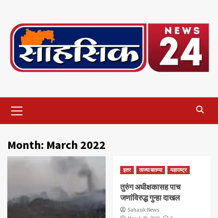
Skip
to
content
Primary
Menu
Month:
March 2022
इतर
ताज्या बातम्या
महाराष्ट्र
तुरुंग अधीक्षकासह पाच
जणांविरुद्ध गुन्हा दाखल
Sahasik News