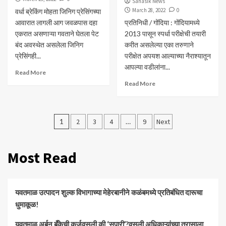
Sahasik News
March 28, 2022
0
वर्धा ब्रेकिंग मोहता जिनिग प्रेसिंगच्या
आवारात लागली आग जवळपास दहा
प्रतिनिधी / गोंदिया : गोंदियामध्ये
एकरात असणाऱ्या गवताने घेतला पेट
2013 पासून स्पर्धा परीक्षेची तयारी
बंद अवस्थेत असलेला जिनिग
करीत असलेल्या एका तरुणाने
प्रेसिंगही...
परीक्षेत अपयश आल्याच्या नैराश्यातून
आपल्या वडीलांना...
Read More
Read More
Posts
1
2
3
4
…
9
Next
pagination
Most Read
यवतमाळ उत्पादन शुल्क विभागाच्या मेहेरबानीने कळंबमध्ये प्रतिबंधित दारूचा
धुमाकूळ!
​यवतमाळ अर्बन बँकेची कर्जवसुली की ‘सुपारी’?वसुली अधिकाऱ्यांच्या त्रासाला