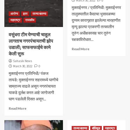
March 30, 2022
0
मुक्ताईनगर / प्रतिनिधी: मुक्ताईनगर
तालुक्यातील कैद्याचा भुसावळच्या
आरोग्य
इतर
ताज्या बातम्या
दुय्यम कारागृहात झालेल्या मारहाणीत
महाराष्ट्र
राजकीय
मृत्यू झाल्या प्रकरणी तत्कालीन
तुरुंग अधीक्षकासह चार तुरुंग
वसुंधरा टीम येण्याची चाहूल
रक्षकाविरोधात...
लागताच नगरपंचायतची झोप
उडाली; साफसफाईचे कामे
Read More
केली सुरू
Sahasik News
March 30, 2022
0
मुक्ताईनगर प्रतिनिधी/ पंकज
तायडे: मुक्ताईनगर शहरामध्ये घाणीचे
साम्राज्य वाढले असून नगरपंचायत
याकडे दुर्लक्ष करत आहे जागोजागी
घाण पडलेली दिसत असून...
Read More
ताज्या बातम्या
बॉलिवूड
महाराष्ट्र