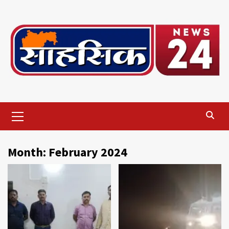
Skip
to
content
Primary
Menu
Month:
February 2024