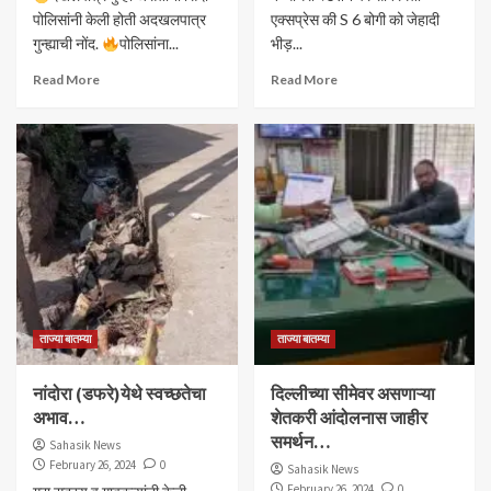
पोलिसांनी केली होती अदखलपात्र
एक्सप्रेस की S 6 बोगी को जेहादी
गुन्ह्याची नोंद.
पोलिसांना...
भीड़...
Read More
Read More
ताज्या बातम्या
ताज्या बातम्या
नांदोरा (डफरे)येथे स्वच्छतेचा
दिल्लीच्या सीमेवर असणाऱ्या
अभाव…
शेतकरी आंदोलनास जाहीर
समर्थन…
Sahasik News
February 26, 2024
0
Sahasik News
February 26, 2024
0