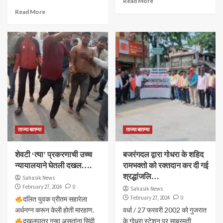
Read More
Read More
ताज्या बातम्या
ताज्या बातम्या
शेवटी ‘त्या’ प्रकरणाची उच्च
बजरंगदल द्वारा गोधरा के शहिद
न्यायालयाने घेतली दखल….
रामभक्तो को रक्तदान कर दी गई
श्रद्धांजलि…
Sahasik News
February 27, 2024
0
Sahasik News
February 27, 2024
0
दलित युवक प्रीतम सहारेला
अर्धनग्न करून केली होती मारहाण.
वर्धा / 27 फरवरी 2002 को गुजरात
दखलपात्र गुन्हा असतांना सिंदी
के गोधरा स्टेशन पर साबरमती