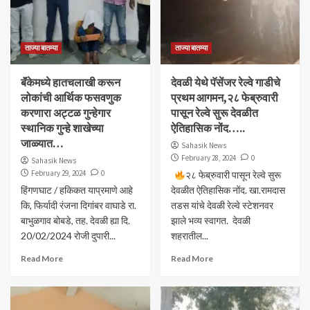
ताज्या बातम्या
ताज्या बातम्या
बॅंकेमध्ये हातचलाखी करून
देवळी येथे पॅसेंजर रेल्वे गाडीचे
लोकांची आर्थिक फसवणुक
प्रथम आगमन,२८ फेब्रुवारी
करणारा अट्टळ गुन्हेगार
पासून रेल्वे सुरू देवळीत
स्थानिक गुन्हे शाखेच्या
ऐतिहासिक नोंद…..
जाळ्यात…
Sahasik News
February 28, 2024
0
Sahasik News
February 29, 2024
0
२८ फेब्रुवारी पासून रेल्वे सुरू
हिंगणघाट / हकिकत याप्रमाणे आहे
देवळीत ऐतिहासिक नोंद. खा.रामदास
कि, फिर्यादी रंजना दिगांबर वाघाडे रा.
तडस यांचे देवळी रेल्वे स्टेशनवर
बाभुळगाव बोबडे, तह. देवळी ह्या दि.
झाले भव्य स्वागत. देवळी
20/02/2024 रोजी दुपारी...
शहरातील...
Read More
Read More