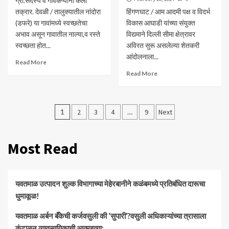
ग्रा.सदस्य व गावकऱ्यांनी केली
तक्रार. देवळी / तालुक्यातील नांदोरा
हिंगणघाट / आम आदमी पक्ष व विदर्भ
(डफरे) या गावांमध्ये स्वच्छतेचा
विकास आघाडी यांच्या संयुक्त
अभाव असून गावातील नाल्या,व रस्ते
विद्यमाने दिल्ली सीमा क्षेत्रावर
स्वच्छता होत...
अविरत सुरू असलेल्या शेतकरी
आंदोलनाला...
Read More
Read More
Posts
1
2
3
4
…
9
Next
pagination
Most Read
यवतमाळ उत्पादन शुल्क विभागाच्या मेहेरबानीने कळंबमध्ये प्रतिबंधित दारूचा
धुमाकूळ!
​यवतमाळ अर्बन बँकेची कर्जवसुली की ‘सुपारी’?वसुली अधिकाऱ्यांच्या त्रासाला
कंटाळून व्यावसायिकाची आत्महत्या;