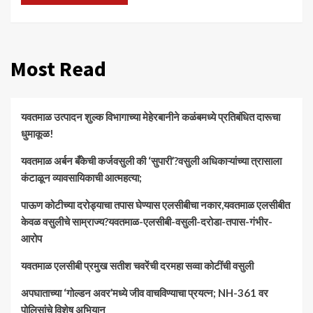
Most Read
यवतमाळ उत्पादन शुल्क विभागाच्या मेहेरबानीने कळंबमध्ये प्रतिबंधित दारूचा
धुमाकूळ!
​यवतमाळ अर्बन बँकेची कर्जवसुली की ‘सुपारी’?वसुली अधिकाऱ्यांच्या त्रासाला
कंटाळून व्यावसायिकाची आत्महत्या;
पाऊण कोटीच्या दरोड्याचा तपास घेण्यास एलसीबीचा नकार,यवतमाळ एलसीबीत
केवळ वसुलीचे साम्राज्य?यवतमाळ-एलसीबी-वसुली-दरोडा-तपास-गंभीर-
आरोप
यवतमाळ एलसीबी प्रमुख सतीश चवरेंची दरमहा सव्वा कोटींची वसुली
अपघाताच्या ‘गोल्डन अवर’मध्ये जीव वाचविण्याचा प्रयत्न; NH-361 वर
पोलिसांचे विशेष अभियान