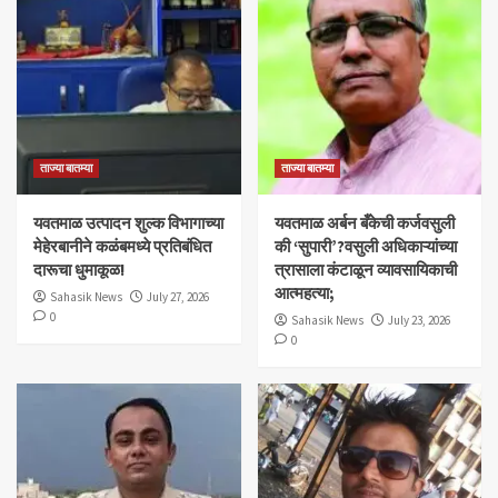
ताज्या बातम्या
ताज्या बातम्या
यवतमाळ उत्पादन शुल्क विभागाच्या
​यवतमाळ अर्बन बँकेची कर्जवसुली
मेहेरबानीने कळंबमध्ये प्रतिबंधित
की ‘सुपारी’?वसुली अधिकाऱ्यांच्या
दारूचा धुमाकूळ!
त्रासाला कंटाळून व्यावसायिकाची
आत्महत्या;
Sahasik News
July 27, 2026
0
Sahasik News
July 23, 2026
0