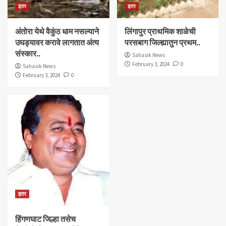
इतर
इतर
अंतोरा येथे वैकुंठ धाम नसल्याने
लिंगापुर प्राथमिक शाळेची
उघड्यावर करावे लागतात अंत्य
परसबाग जिल्ह्यातुन प्रथम..
संस्कार..
Sahasik News
February 3, 2024
0
Sahasik News
February 3, 2024
0
इतर
हिंगणघाट जिल्हा तसेच