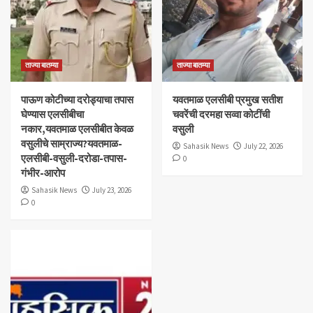
ताज्या बातम्या
ताज्या बातम्या
पाऊण कोटीच्या दरोड्याचा तपास
यवतमाळ एलसीबी प्रमुख सतीश
घेण्यास एलसीबीचा
चवरेंची दरमहा सव्वा कोटींची
नकार,यवतमाळ एलसीबीत केवळ
वसुली
वसुलीचे साम्राज्य?यवतमाळ-
Sahasik News
July 22, 2026
एलसीबी-वसुली-दरोडा-तपास-
0
गंभीर-आरोप
Sahasik News
July 23, 2026
0