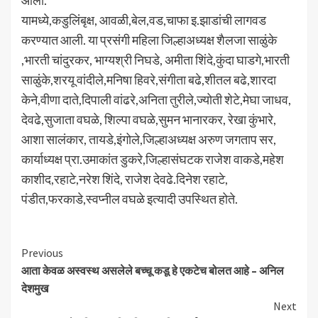
आला.
यामध्ये,कडुलिंबृक्ष, आवळी,बेल,वड,चाफा इ.झाडांची लागवड
करण्यात आली. या प्रसंगी महिला जिल्हाअध्यक्ष शैलजा साळुंके
,भारती चांदुरकर, भाग्यश्री निघडे, अमीता शिंदे,कुंदा घाडगे,भारती
साळुंके,शरयू वांदीले,मनिषा हिवरे,संगीता बढे,शीतल बढे,शारदा
केने,वीणा दाते,दिपाली वांढरे,अनिता तुरीले,ज्योती शेटे,मेघा जाधव,
देवढे,सुजाता वघळे, शिल्पा वघळे,सुमन भानारकर, रेखा कुंभारे,
आशा सालंकार, तायडे,इंगोले,जिल्हाअध्यक्ष अरुण जगताप सर,
कार्याध्यक्ष प्रा.उमाकांत डुकरे,जिल्हासंघटक राजेश वाकडे,महेश
काशीद,रहाटे,नरेश शिंदे, राजेश देवढे.दिनेश रहाटे,
पंडीत,फरकाडे,स्वप्नील वघळे इत्यादी उपस्थित होते.
Continue
Previous
आता केवळ अस्वस्थ असलेले बच्चू कडू हे एकटेच बोलत आहे – अनिल
Reading
देशमुख
Next