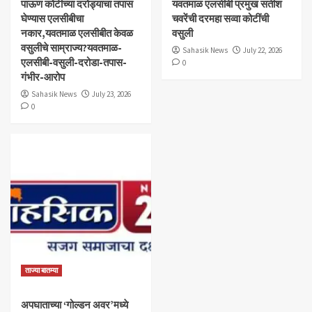
पाऊण कोटीच्या दरोड्याचा तपास
यवतमाळ एलसीबी प्रमुख सतीश
घेण्यास एलसीबीचा
चवरेंची दरमहा सव्वा कोटींची
नकार,यवतमाळ एलसीबीत केवळ
वसुली
वसुलीचे साम्राज्य?यवतमाळ-
Sahasik News
July 22, 2026
एलसीबी-वसुली-दरोडा-तपास-
0
गंभीर-आरोप
Sahasik News
July 23, 2026
0
ताज्या बातम्या
अपघाताच्या ‘गोल्डन अवर’मध्ये