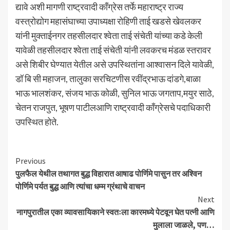
द्यावे अशी मागणी राष्ट्रवादी काँग्रेस तर्फे महाराष्ट्र राज्य
वस्त्रोद्योग महासंघाच्या उपाध्यक्षा रोहिणी ताई खडसे खेवलकर
यांनी मुक्ताईनगर तहसीलदार श्वेता ताई संचेती यांच्या कडे केली
यावेळी तहसीलदार श्वेता ताई संचेती यांनी लवकरच मंडळ स्तरावर
असे शिबीर घेण्यात येतील असे उपस्थितांना आश्वासन दिले यावेळी,
डॉ बि सी महाजन, तालुका सरचिटणीस रवींद्रभाऊ दांडगे,बाळा
भाऊ भालशंकर, संजय भाऊ कोळी, सुनिल भाऊ जगताप,मयुर साठे,
चेतन राजपुत, भूषण पाटीलआणि राष्ट्रवादी काँग्रेसचे पदाधिकारी
उपस्थित होते.
Continue
Previous
पुलफैल येथील तथागत बुद्ध विहारात आषाढ पोर्णिमे पासुन तर अश्विन
Reading
पोर्णिमे पर्यत बुद्ध आणि त्यांचा धम्म ग्रंथाचे वाचन
Next
नागपुरातील एका व्यावसायिकाने स्वतःला कारमध्ये पेटवून घेत पत्नी आणि
मुलाला जाळले, पण…