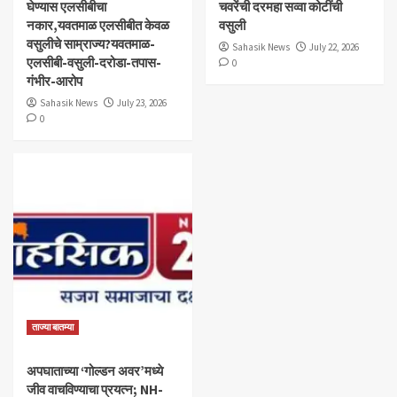
घेण्यास एलसीबीचा
चवरेंची दरमहा सव्वा कोटींची
नकार,यवतमाळ एलसीबीत केवळ
वसुली
वसुलीचे साम्राज्य?यवतमाळ-
Sahasik News
July 22, 2026
एलसीबी-वसुली-दरोडा-तपास-
0
गंभीर-आरोप
Sahasik News
July 23, 2026
0
ताज्या बातम्या
अपघाताच्या ‘गोल्डन अवर’मध्ये
जीव वाचविण्याचा प्रयत्न; NH-