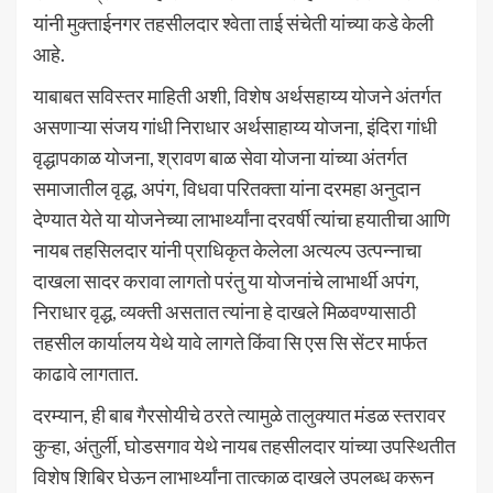
यांनी मुक्ताईनगर तहसीलदार श्वेता ताई संचेती यांच्या कडे केली
आहे.
याबाबत सविस्तर माहिती अशी, विशेष अर्थसहाय्य योजने अंतर्गत
असणाऱ्या संजय गांधी निराधार अर्थसाहाय्य योजना, इंदिरा गांधी
वृद्धापकाळ योजना, श्रावण बाळ सेवा योजना यांच्या अंतर्गत
समाजातील वृद्ध, अपंग, विधवा परितक्ता यांना दरमहा अनुदान
देण्यात येते या योजनेच्या लाभार्थ्यांना दरवर्षी त्यांचा हयातीचा आणि
नायब तहसिलदार यांनी प्राधिकृत केलेला अत्यल्प उत्पन्नाचा
दाखला सादर करावा लागतो परंतु या योजनांचे लाभार्थी अपंग,
निराधार वृद्ध, व्यक्ती असतात त्यांना हे दाखले मिळवण्यासाठी
तहसील कार्यालय येथे यावे लागते किंवा सि एस सि सेंटर मार्फत
काढावे लागतात.
दरम्यान, ही बाब गैरसोयीचे ठरते त्यामुळे तालुक्यात मंडळ स्तरावर
कुऱ्हा, अंतुर्ली, घोडसगाव येथे नायब तहसीलदार यांच्या उपस्थितीत
विशेष शिबिर घेऊन लाभार्थ्यांना तात्काळ दाखले उपलब्ध करून