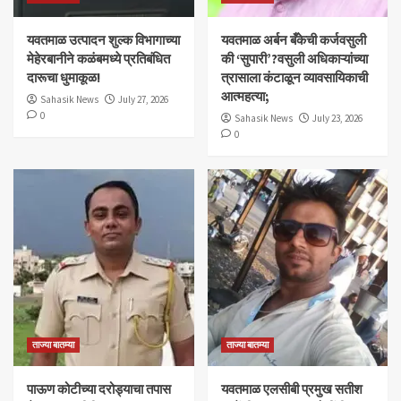
यवतमाळ उत्पादन शुल्क विभागाच्या
​यवतमाळ अर्बन बँकेची कर्जवसुली
मेहेरबानीने कळंबमध्ये प्रतिबंधित
की ‘सुपारी’?वसुली अधिकाऱ्यांच्या
दारूचा धुमाकूळ!
त्रासाला कंटाळून व्यावसायिकाची
आत्महत्या;
Sahasik News
July 27, 2026
0
Sahasik News
July 23, 2026
0
ताज्या बातम्या
ताज्या बातम्या
पाऊण कोटीच्या दरोड्याचा तपास
यवतमाळ एलसीबी प्रमुख सतीश