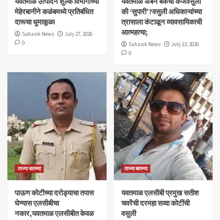
यवतमाळ उत्पादन शुल्क विभागाच्या
​यवतमाळ अर्बन बँकेची कर्जवसुली
मेहेरबानीने कळंबमध्ये प्रतिबंधित
की ‘सुपारी’?वसुली अधिकाऱ्यांच्या
दारूचा धुमाकूळ!
त्रासाला कंटाळून व्यावसायिकाची
आत्महत्या;
Sahasik News
July 27, 2026
0
Sahasik News
July 23, 2026
0
ताज्या बातम्या
ताज्या बातम्या
पाऊण कोटीच्या दरोड्याचा तपास
यवतमाळ एलसीबी प्रमुख सतीश
घेण्यास एलसीबीचा
चवरेंची दरमहा सव्वा कोटींची
नकार,यवतमाळ एलसीबीत केवळ
वसुली