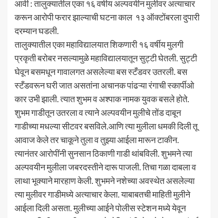
आर्वी : तालुक्यातील एका १६ वर्षीय अल्पवयीन मुलीवर अत्याचार
करून आरोपी फरार झाल्याची घटना काल १३ ऑक्टोंबरला दुपारी
दरम्यान घडली.
तालुक्यातील एका महाविद्यालयात शिकणारी १६ वर्षीय मुलगी
प्रकृती बरोबर नसल्यामुळे महाविद्यालयातून सुट्टी घेतली. सुट्टी
घेवून बसमधून गावालगत असलेल्या बस स्टँडवर उतरली. बस
स्टँडवरून घरी जात असतांना अचानक पांढऱ्या रंगाची स्कार्पीओ
कार उभी झाली. त्यात शुभम व अश्पाक नामक युवक बसले होते.
शुभम गाडीतून उतरला व त्याने अल्पवयीन मुलीचे तोंड दाबून
गाडीच्या मधल्या सीटवर बसविले.आणि त्या मुलीला धमकी दिली तू
आवाज केले तर चाकूने तुला व तुझ्या आईला मारून टाकीन.
त्यानंतर आरोपींनी सुनसान ठिकाणी गाडी थांबविली. शुभमने त्या
अल्पवयीन मुलीला जबरदस्तीने दारू पाजली. तिचा गळा दाबला व
लाथा भूक्याने मारहाण केली. शुभमने नशेच्या अवस्थेत असलेल्या
त्या मुलीवर गाडीमध्ये अत्याचार केला. याबाबतची माहिती मुलीने
आईला दिली असता. मुलीच्या आईने पोलीस स्टेशन मध्ये येवून