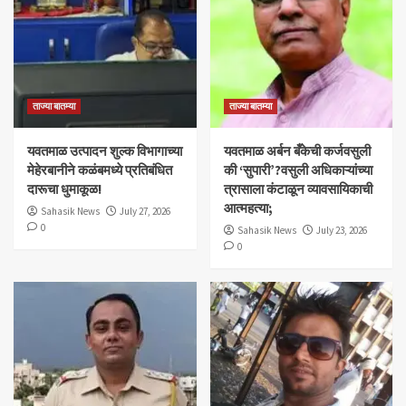
ताज्या बातम्या
ताज्या बातम्या
यवतमाळ उत्पादन शुल्क विभागाच्या
​यवतमाळ अर्बन बँकेची कर्जवसुली
मेहेरबानीने कळंबमध्ये प्रतिबंधित
की ‘सुपारी’?वसुली अधिकाऱ्यांच्या
दारूचा धुमाकूळ!
त्रासाला कंटाळून व्यावसायिकाची
आत्महत्या;
Sahasik News
July 27, 2026
0
Sahasik News
July 23, 2026
0