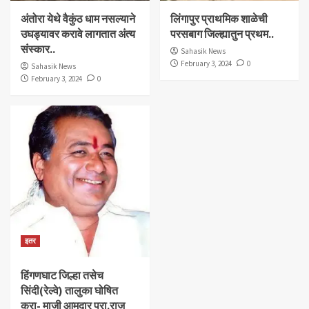
अंतोरा येथे वैकुंठ धाम नसल्याने
लिंगापुर प्राथमिक शाळेची
उघड्यावर करावे लागतात अंत्य
परसबाग जिल्ह्यातुन प्रथम..
संस्कार..
Sahasik News
February 3, 2024
0
Sahasik News
February 3, 2024
0
इतर
हिंगणघाट जिल्हा तसेच
सिंदी(रेल्वे) तालुका घोषित
करा- माजी आमदार प्रा.राजु