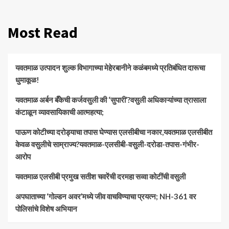
Most Read
यवतमाळ उत्पादन शुल्क विभागाच्या मेहेरबानीने कळंबमध्ये प्रतिबंधित दारूचा
धुमाकूळ!
​यवतमाळ अर्बन बँकेची कर्जवसुली की ‘सुपारी’?वसुली अधिकाऱ्यांच्या त्रासाला
कंटाळून व्यावसायिकाची आत्महत्या;
पाऊण कोटीच्या दरोड्याचा तपास घेण्यास एलसीबीचा नकार,यवतमाळ एलसीबीत
केवळ वसुलीचे साम्राज्य?यवतमाळ-एलसीबी-वसुली-दरोडा-तपास-गंभीर-
आरोप
यवतमाळ एलसीबी प्रमुख सतीश चवरेंची दरमहा सव्वा कोटींची वसुली
अपघाताच्या ‘गोल्डन अवर’मध्ये जीव वाचविण्याचा प्रयत्न; NH-361 वर
पोलिसांचे विशेष अभियान