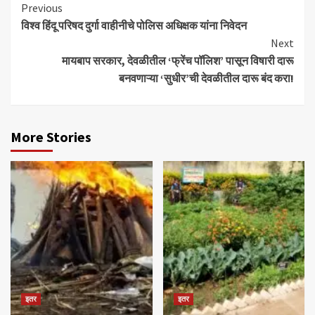
Continue
Previous
विश्व हिंदू परिषद दुर्गा वाहीनीचे पोलिस अधिक्षक यांना निवेदन
Reading
Next
मायबाप सरकार, देवळीतील ‘फ्रेंच पॉलिश’ पासून विषारी दारू
बनवणाऱ्या ‘सुधीर’ची देवळीतील दारू बंद करा!
More Stories
इतर
इतर