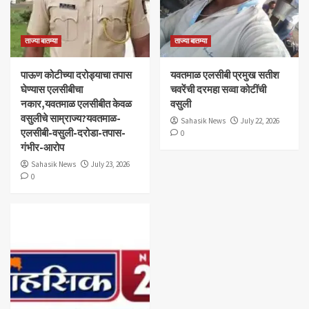
ताज्या बातम्या
ताज्या बातम्या
पाऊण कोटीच्या दरोड्याचा तपास
यवतमाळ एलसीबी प्रमुख सतीश
घेण्यास एलसीबीचा
चवरेंची दरमहा सव्वा कोटींची
नकार,यवतमाळ एलसीबीत केवळ
वसुली
वसुलीचे साम्राज्य?यवतमाळ-
Sahasik News
July 22, 2026
एलसीबी-वसुली-दरोडा-तपास-
0
गंभीर-आरोप
Sahasik News
July 23, 2026
0