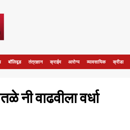
य
बॉलिवूड
तंत्रज्ञान
क्राईम
आरोग्य
व्यावसायिक
क्रीडा
तळे नी वाढवीला वर्धा