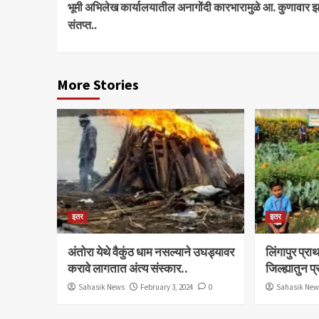
भूमी अभिलेख कार्यालयातील अनागोंदी कारभारामुळे आ. कुणावार झ
Reading
संतप्त..
More Stories
इतर
इतर
अंतोरा येथे वैकुंठ धाम नसल्याने उघड्यावर
लिंगापुर प्
करावे लागतात अंत्य संस्कार..
जिल्ह्यातुन प
Sahasik News
February 3, 2024
0
Sahasik Ne