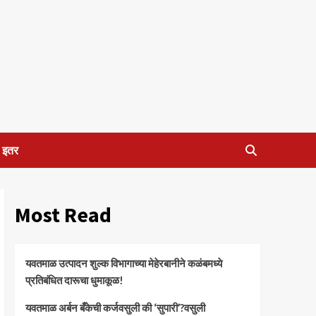
इतर
Most Read
यवतमाळ उत्पादन शुल्क विभागाच्या मेहेरबानीने कळंबमध्ये
प्रतिबंधित दारूचा धुमाकूळ!
​यवतमाळ अर्बन बँकेची कर्जवसुली की ‘सुपारी’?वसुली