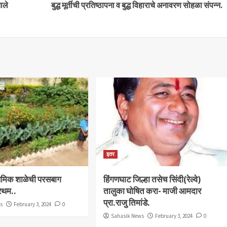
ाले
बुद्ध मूर्तीची प्रतिष्ठापना व बुद्ध विहाराचे अनावरण सोहळा संपन्न.
इतर
राथमिक शाळेची परसबाग
हिंगणघाट जिल्हा तसेच सिंदी(रेल्वे)
्रथम..
तालुका घोषित करा- माजी आमदार
प्रा.राजु तिमांडे.
ws
February 3, 2024
0
Sahasik News
February 3, 2024
0