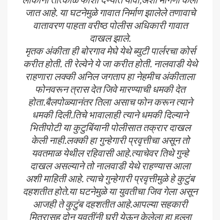
जात आहे. या घटनेमुळे गावात निर्माण झालेले तणावाचे
वातावरण पाहता वरीष्ठ पोलीस अधिकारी गावात
दाखल झाले.
मृतक अंकीता ही बोरगाव मेघे येथे ब्युटी पार्लरचा कोर्स
करीत होती. ती रेल्वेने ये जा करीत होती. नालवाडी येथे
राहणारा लक्की अनिल जगताप हा नेहमीच अंकीताला
फोनवरून त्रास देत जिवे मारण्याची धमकी देत
होता.बैलपोळ्यानंतर तिला असाच फोन करून त्याने
धमकी दिली.तिचे भावालाही त्याने धमकी दिल्याने
भितीपोटी या कुटुबिंयानी पोलीसात तक्रार दाखल
केली नाही.लक्की हा गुन्हेगारी प्रवृत्तीचा असून तो
यवतमाळ येथील रहिवासी आहे.त्याचेवर तिथे गुन्हे
दाखल असल्याने तो नालवाडी येथे राहण्यास आला
अशी माहिती आहे. त्याचे गुन्हेगारी प्रवृत्तीमुळे हे कुटुंब
दहशतीत होते.या घटनेमुळे या युवतीचा जिव गेला असून
आजही ते कुटुंब दहशतीत आहे.आपल्या सहकारी
मित्रासह दोन युवतींनी घरी येऊन केलेला हा हल्ला