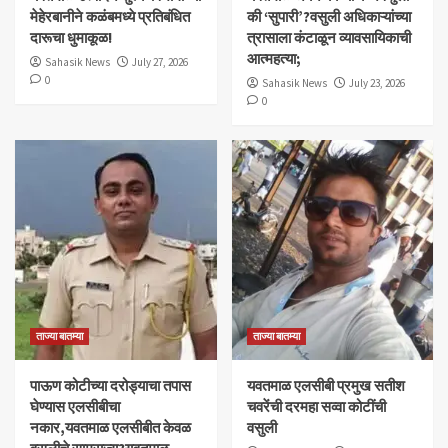
मेहेरबानीने कळंबमध्ये प्रतिबंधित
की ‘सुपारी’?वसुली अधिकाऱ्यांच्या
दारूचा धुमाकूळ!
त्रासाला कंटाळून व्यावसायिकाची
आत्महत्या;
Sahasik News
July 27, 2026
0
Sahasik News
July 23, 2026
0
ताज्या बातम्या
ताज्या बातम्या
पाऊण कोटीच्या दरोड्याचा तपास
यवतमाळ एलसीबी प्रमुख सतीश
घेण्यास एलसीबीचा
चवरेंची दरमहा सव्वा कोटींची
नकार,यवतमाळ एलसीबीत केवळ
वसुली