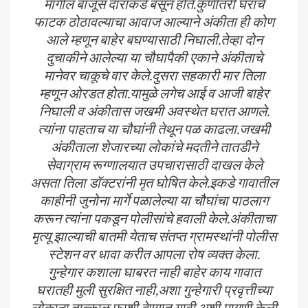
मागील बाजूस दाराकडे बसून होते.कुणीतरी घराचे
फाटक ठोठावल्याचा आवाज आल्याने अंकीता ही कोण
आले म्हणून बाहेर बघण्यासाठी निघाली.तेव्हा दोन
दुचाकीने आलेल्या या चौघापैकी एकाने अंकीताचे
मानेवर चाकूचे वार केले.दुसरा सहकारी मार तिला
म्हणून ओरडत होता.यामुळे लगेच आई व आजी बाहेर
निघाली व अंकीतास जखमी अवस्थेत घरात आणले.
त्यांना पाहताच या चौघांनी तेथून पळ काढला.जखमी
अंकीताला शेजारच्या लोकांचे मदतीने तातडीने
सेवाग्राम रूग्णालयात उपचारासाठी दाखल केले
असता तिला डॉक्टरांनी मृत घोषित केले.इकडे गावातील
काहीनी जुनोना मार्गे पळालेल्या या चौघांचा पाठलाग
करून त्यांना पकडून पोलीसांचे हवाली केले.अंकीताचा
मृत्यू झाल्याची बातमी येताच संतप्त ग्रामस्थांनी पोलीस
स्टेशन वर धावा करीत आपला रोष व्यक्त केला.
गुन्हेगार कशाला घाबरत नाही बाहेर काय गावात
घरातही मुली सुरक्षित नाही,अशा गुन्हेगारी प्रवृत्तीच्या
लोकाना तात्काळ फाशी देण्यात यावी,अशी मागणी केली