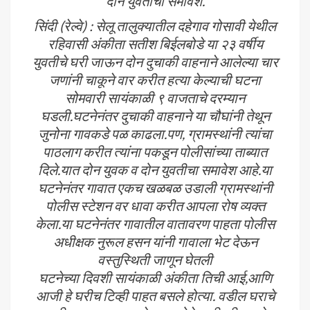
दोन युवतीचा समावेश.
सिंदी (रेल्वे) : सेलू तालुक्यातील दहेगाव गोसावी येथील
रहिवासी अंकीता सतीश बिईलबोडे या २३ वर्षीय
युवतीचे घरी जाऊन दोन दुचाकी वाहनाने आलेल्या चार
जणांनी चाकूने वार करीत हत्या केल्याची घटना
सोमवारी सायंकाळी ९ वाजताचे दरम्यान
घडली.घटनेनंतर दुचाकी वाहनाने या चौघांनी तेथून
जुनोना गावकडे पळ काढला.पण, ग्रामस्थांनी त्यांचा
पाठलाग करीत त्यांना पकडून पोलीसांच्या ताब्यात
दिले.यात दोन युवक व दोन युवतीचा समावेश आहे.या
घटनेनंतर गावात एकच खळबळ उडाली ग्रामस्थांनी
पोलीस स्टेशन वर धावा करीत आपला रोष व्यक्त
केला.या घटनेनंतर गावातील वातावरण पाहता पोलीस
अधीक्षक नुरूल हसन यांनी गावाला भेट देऊन
वस्तुस्थिती जाणून घेतली
घटनेच्या दिवशी सायंकाळी अंकीता तिची आई,आणि
आजी हे घरीच टिव्ही पाहत बसले होत्या. वडील घराचे