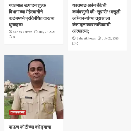
यवतमाळ उत्पादन शुल्क
​यवतमाळ अर्बन बँकेची
विभागाच्या मेहेरबानीने
कर्जवसुली की ‘सुपारी’?वसुली
कळंबमध्ये प्रतिबंधित दारूचा
अधिकाऱ्यांच्या त्रासाला
धुमाकूळ!
कंटाळून व्यावसायिकाची
आत्महत्या;
Sahasik News
July 27, 2026
0
Sahasik News
July 23, 2026
0
ताज्या बातम्या
पाऊण कोटीच्या दरोड्याचा