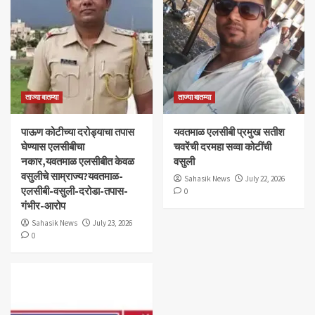
ताज्या बातम्या
ताज्या बातम्या
पाऊण कोटीच्या दरोड्याचा तपास
यवतमाळ एलसीबी प्रमुख सतीश
घेण्यास एलसीबीचा
चवरेंची दरमहा सव्वा कोटींची
नकार,यवतमाळ एलसीबीत केवळ
वसुली
वसुलीचे साम्राज्य?यवतमाळ-
Sahasik News
July 22, 2026
एलसीबी-वसुली-दरोडा-तपास-
0
गंभीर-आरोप
Sahasik News
July 23, 2026
0