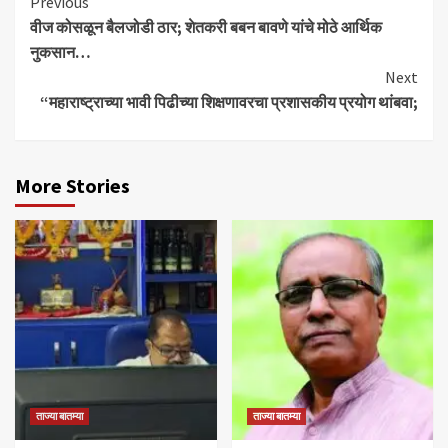
Continue
Previous
वीज कोसळून बैलजोडी ठार; शेतकरी बबन बावणे यांचे मोठे आर्थिक
Reading
नुकसान…
Next
“महाराष्ट्राच्या भावी पिढीच्या शिक्षणावरचा प्रशासकीय प्रयोग थांबवा;
More Stories
ताज्या बातम्या
ताज्या बातम्या