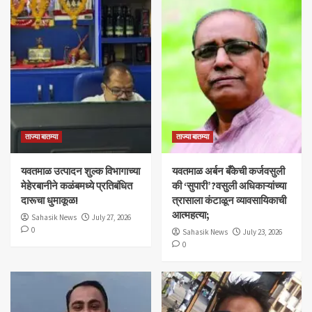
ताज्या बातम्या
ताज्या बातम्या
यवतमाळ उत्पादन शुल्क विभागाच्या
​यवतमाळ अर्बन बँकेची कर्जवसुली
मेहेरबानीने कळंबमध्ये प्रतिबंधित
की ‘सुपारी’?वसुली अधिकाऱ्यांच्या
दारूचा धुमाकूळ!
त्रासाला कंटाळून व्यावसायिकाची
आत्महत्या;
Sahasik News
July 27, 2026
0
Sahasik News
July 23, 2026
0