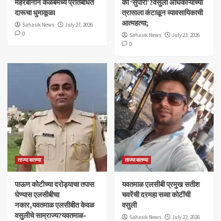
मेहेरबानीने कळंबमध्ये प्रतिबंधित
की ‘सुपारी’?वसुली अधिकाऱ्यांच्या
दारूचा धुमाकूळ!
त्रासाला कंटाळून व्यावसायिकाची
आत्महत्या;
Sahasik News
July 27, 2026
0
Sahasik News
July 23, 2026
0
ताज्या बातम्या
ताज्या बातम्या
पाऊण कोटीच्या दरोड्याचा तपास
यवतमाळ एलसीबी प्रमुख सतीश
घेण्यास एलसीबीचा
चवरेंची दरमहा सव्वा कोटींची
नकार,यवतमाळ एलसीबीत केवळ
वसुली
वसुलीचे साम्राज्य?यवतमाळ-
Sahasik News
July 22, 2026