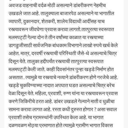
अवजड वाहनाची वर्दळ मोठी असल्याने डांबरीकरण नेहमीच
उखडले जात आहे. तालुक्याला बाजारपेठ असल्याने या भागातील
व्यापारी, दुकानदार, शेतकरी, शालेय विद्याथी आदींसह याच
रस्त्यावरून जीवघेणा प्रवास करावा लागतो.तात्पुरत्या स्वरूपात
मलमपट्टी गेल्या दोन ते तीन वर्षांच्या काळात या रस्त्याच्या
डागडुजीसाठी सार्वजनिक बांधकाम विभागाने लाखो रुपये खर्च केले
आहेत. मात्र, दरवर्षी रस्त्याची परिस्थिती जैसे-थे असल्याचे चित्र
दिसून येते. तालुका हद्दीपर्यंत रस्त्याची तात्पुरत्या स्वरूपात
मलमपट्टी केली जाते. काही दिवसांनंतर पुन्हा खड्डे निर्माण होत
असतात . त्यामुळे या रस्त्याचे नव्याने डांबरीकरण होणे गरजेचे आहे.
खड्डे चुकविण्याच्या नादात अपघात घडत असल्याचे चित्र बरेच
वेळा दिसून येते. महिला, प्रवाशी, रुग्ण यांना या रस्त्यावरून प्रवास
करणे जिकिरीचे ठरत आहे. डांबर उखडले गेल्याने माती व धुळीचा
सामना करावा लागत आहे. रस्ता कधी दुरुस्त होणार ? असा सवाल
प्रवाशी तसेच ग्रामस्थांनी उपस्थित केला आहे. या भागात
दळणवळण मोठ्या प्रमाणात होते त्यामुळे ग्रामीण भागात विकास