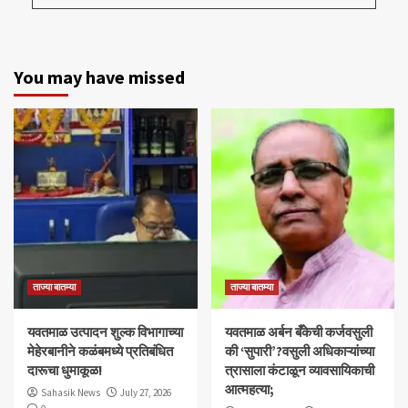
You may have missed
ताज्या बातम्या
ताज्या बातम्या
यवतमाळ उत्पादन शुल्क विभागाच्या
​यवतमाळ अर्बन बँकेची कर्जवसुली
मेहेरबानीने कळंबमध्ये प्रतिबंधित
की ‘सुपारी’?वसुली अधिकाऱ्यांच्या
दारूचा धुमाकूळ!
त्रासाला कंटाळून व्यावसायिकाची
आत्महत्या;
Sahasik News
July 27, 2026