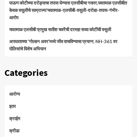
पाऊण कोटीच्या दरोड्याचा तपास घेण्यास एलसीबीचा नकार,यवतमाळ एलसीबीत
केवळ वसुलीचे साम्राज्य?यवतमाळ-एलसीबी-वसुली-दरोडा-तपास-गंभीर-
आरोप
यवतमाळ एलसीबी प्रमुख सतीश चवरेंची दरमहा सव्वा कोटींची वसुली
अपघाताच्या ‘गोल्डन अवर’मध्ये जीव वाचविण्याचा प्रयत्न; NH-361 वर
पोलिसांचे विशेष अभियान
Categories
आरोग्य
इतर
क्राईम
क्रीडा