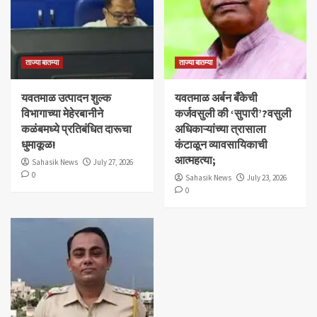
ताज्या बातम्या
ताज्या बातम्या
यवतमाळ उत्पादन शुल्क
​यवतमाळ अर्बन बँकेची
विभागाच्या मेहेरबानीने
कर्जवसुली की ‘सुपारी’?वसुली
कळंबमध्ये प्रतिबंधित दारूचा
अधिकाऱ्यांच्या त्रासाला
धुमाकूळ!
कंटाळून व्यावसायिकाची
आत्महत्या;
Sahasik News
July 27, 2026
0
Sahasik News
July 23, 2026
0