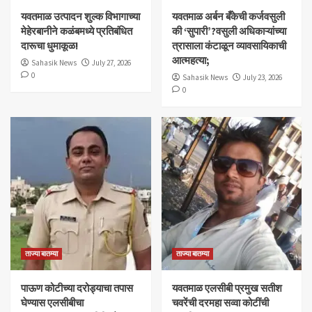
यवतमाळ उत्पादन शुल्क विभागाच्या
​यवतमाळ अर्बन बँकेची कर्जवसुली
मेहेरबानीने कळंबमध्ये प्रतिबंधित
की ‘सुपारी’?वसुली अधिकाऱ्यांच्या
दारूचा धुमाकूळ!
त्रासाला कंटाळून व्यावसायिकाची
आत्महत्या;
Sahasik News
July 27, 2026
0
Sahasik News
July 23, 2026
0
ताज्या बातम्या
ताज्या बातम्या
पाऊण कोटीच्या दरोड्याचा तपास
यवतमाळ एलसीबी प्रमुख सतीश
घेण्यास एलसीबीचा
चवरेंची दरमहा सव्वा कोटींची