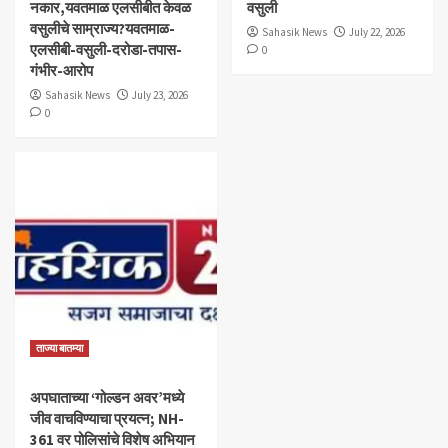
नकार,यवतमाळ एलसीबीत केवळ
वसुली
वसुलीचे साम्राज्य?यवतमाळ-
Sahasik News
July 22, 2026
एलसीबी-वसुली-दरोडा-तपास-
0
गंभीर-आरोप
Sahasik News
July 23, 2026
0
ताज्या बातम्या
अपघाताच्या ‘गोल्डन अवर’मध्ये
जीव वाचविण्याचा प्रयत्न; NH-
361 वर पोलिसांचे विशेष अभियान