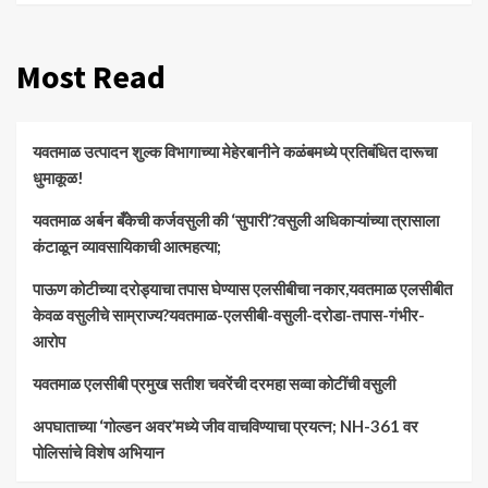
Most Read
यवतमाळ उत्पादन शुल्क विभागाच्या मेहेरबानीने कळंबमध्ये प्रतिबंधित दारूचा
धुमाकूळ!
​यवतमाळ अर्बन बँकेची कर्जवसुली की ‘सुपारी’?वसुली अधिकाऱ्यांच्या त्रासाला
कंटाळून व्यावसायिकाची आत्महत्या;
पाऊण कोटीच्या दरोड्याचा तपास घेण्यास एलसीबीचा नकार,यवतमाळ एलसीबीत
केवळ वसुलीचे साम्राज्य?यवतमाळ-एलसीबी-वसुली-दरोडा-तपास-गंभीर-
आरोप
यवतमाळ एलसीबी प्रमुख सतीश चवरेंची दरमहा सव्वा कोटींची वसुली
अपघाताच्या ‘गोल्डन अवर’मध्ये जीव वाचविण्याचा प्रयत्न; NH-361 वर
पोलिसांचे विशेष अभियान