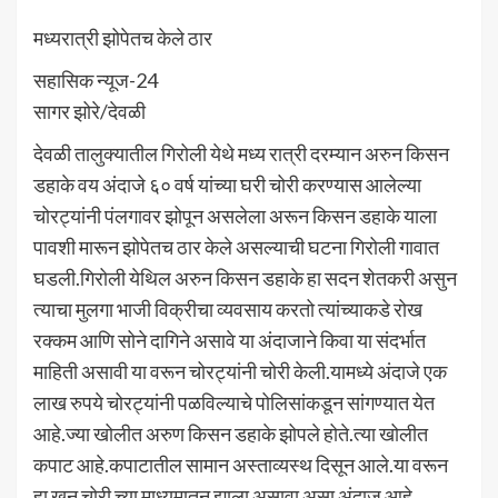
मध्यरात्री झोपेतच केले ठार
सहासिक न्यूज-24
सागर झोरे/देवळी
देवळी तालुक्यातील गिरोली येथे मध्य रात्री दरम्यान अरुन किसन
डहाके वय अंदाजे ६० वर्ष यांच्या घरी चोरी करण्यास आलेल्या
चोरट्यांनी पंलगावर झोपून असलेला अरून किसन डहाके याला
पावशी मारून झोपेतच ठार केले असल्याची घटना गिरोली गावात
घडली.गिरोली येथिल अरुन किसन डहाके हा सदन शेतकरी असुन
त्याचा मुलगा भाजी विक्रीचा व्यवसाय करतो त्यांच्याकडे रोख
रक्कम आणि सोने दागिने असावे या अंदाजाने किवा या संदर्भात
माहिती असावी या वरून चोरट्यांनी चोरी केली.यामध्ये अंदाजे एक
लाख रुपये चोरट्यांनी पळविल्याचे पोलिसांकडून सांगण्यात येत
आहे.ज्या खोलीत अरुण किसन डहाके झोपले होते.त्या खोलीत
कपाट आहे.कपाटातील सामान अस्ताव्यस्थ दिसून आले.या वरून
हा खून चोरी च्या माध्यमातून झाला असावा असा अंदाज आहे.