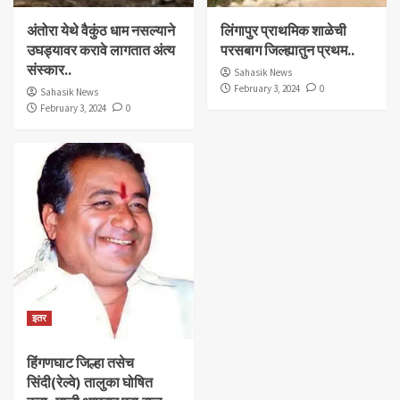
अंतोरा येथे वैकुंठ धाम नसल्याने
लिंगापुर प्राथमिक शाळेची
उघड्यावर करावे लागतात अंत्य
परसबाग जिल्ह्यातुन प्रथम..
संस्कार..
Sahasik News
February 3, 2024
0
Sahasik News
February 3, 2024
0
इतर
हिंगणघाट जिल्हा तसेच
सिंदी(रेल्वे) तालुका घोषित