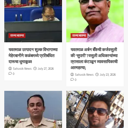
ताज्या बातम्या
ताज्या बातम्या
यवतमाळ उत्पादन शुल्क विभागाच्या
​यवतमाळ अर्बन बँकेची कर्जवसुली
मेहेरबानीने कळंबमध्ये प्रतिबंधित
की ‘सुपारी’?वसुली अधिकाऱ्यांच्या
दारूचा धुमाकूळ!
त्रासाला कंटाळून व्यावसायिकाची
आत्महत्या;
Sahasik News
July 27, 2026
0
Sahasik News
July 23, 2026
0