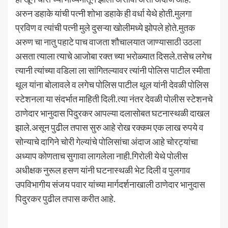
अरुन डहाके यांची पत्नी शोभा डहाके ही वर्धा येथे होती.मुलगा
प्रविण व त्यांची पत्नी मुले दुसऱ्या खोलीमध्ये झोपले होते.मुतक
अरुण चा नातु पहाटे पाच वाजता शौचालयात जाण्यासाठी उठला
असता त्याला त्याचे आजोबा रक्त च्या भरोळ्यात दिसले.तसेच लगेच
त्यानी त्यांच्या वडिला ला सांगितल्यावर त्यांनी पोलिस पाटील स्मीता
थूल यांना बोलावले व लगेच पोलिस पाटील थूल यांनी देवळी पोलिस
स्टेशनला या संदर्भात माहिती दिली.त्या नंतर देवळी पोलीस स्टेशनचे
ठाणेदार भानुदास पिदुरकर आपल्या दलासोबत घटनास्थळी दाखल
झाले.असून पुढील तपास सुरु आहे रोख रक्कम एक लाख रुपये व
सोन्याचे दागिने चोरी गेल्यांचे पोलिसांचा अंदाज आहे चोरट्यांचा
अध्याप कोणताच सुगावा लागलेला नाही.गिरोली येथे पोलीस
अधीक्षक नुरूल हसण यांनी घटनास्थळी भेट दिली व पुलगाव
उपविभागीय संजय पवार यांच्या मार्गदर्शनाखाली ठाणेदार भानुदास
पिदुरकर पुढील तपास करीत आहे.