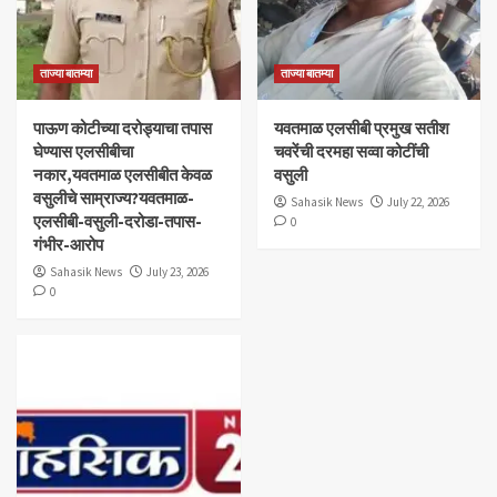
ताज्या बातम्या
ताज्या बातम्या
पाऊण कोटीच्या दरोड्याचा तपास
यवतमाळ एलसीबी प्रमुख सतीश
घेण्यास एलसीबीचा
चवरेंची दरमहा सव्वा कोटींची
नकार,यवतमाळ एलसीबीत केवळ
वसुली
वसुलीचे साम्राज्य?यवतमाळ-
Sahasik News
July 22, 2026
एलसीबी-वसुली-दरोडा-तपास-
0
गंभीर-आरोप
Sahasik News
July 23, 2026
0