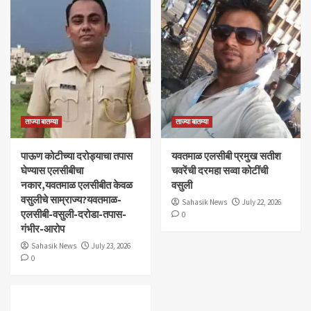
ताज्या बातम्या
ताज्या बातम्या
पाऊण कोटीच्या दरोड्याचा तपास
यवतमाळ एलसीबी प्रमुख सतीश
घेण्यास एलसीबीचा
चवरेंची दरमहा सव्वा कोटींची
नकार,यवतमाळ एलसीबीत केवळ
वसुली
वसुलीचे साम्राज्य?यवतमाळ-
Sahasik News
July 22, 2026
एलसीबी-वसुली-दरोडा-तपास-
0
गंभीर-आरोप
Sahasik News
July 23, 2026
0