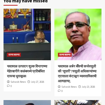
You may have missed
ताज्या बातम्या
ताज्या बातम्या
यवतमाळ उत्पादन शुल्क विभागाच्या
​यवतमाळ अर्बन बँकेची कर्जवसुली
मेहेरबानीने कळंबमध्ये प्रतिबंधित
की ‘सुपारी’?वसुली अधिकाऱ्यांच्या
दारूचा धुमाकूळ!
त्रासाला कंटाळून व्यावसायिकाची
आत्महत्या;
Sahasik News
July 27, 2026
0
Sahasik News
July 23, 2026
0