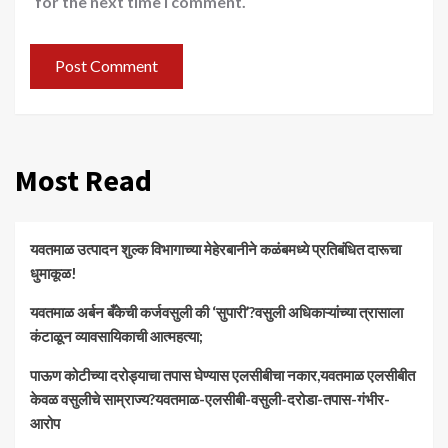
for the next time I comment.
Most Read
यवतमाळ उत्पादन शुल्क विभागाच्या मेहेरबानीने कळंबमध्ये प्रतिबंधित दारूचा
धुमाकूळ!
​यवतमाळ अर्बन बँकेची कर्जवसुली की ‘सुपारी’?वसुली अधिकाऱ्यांच्या त्रासाला
कंटाळून व्यावसायिकाची आत्महत्या;
पाऊण कोटीच्या दरोड्याचा तपास घेण्यास एलसीबीचा नकार,यवतमाळ एलसीबीत
केवळ वसुलीचे साम्राज्य?यवतमाळ-एलसीबी-वसुली-दरोडा-तपास-गंभीर-
आरोप