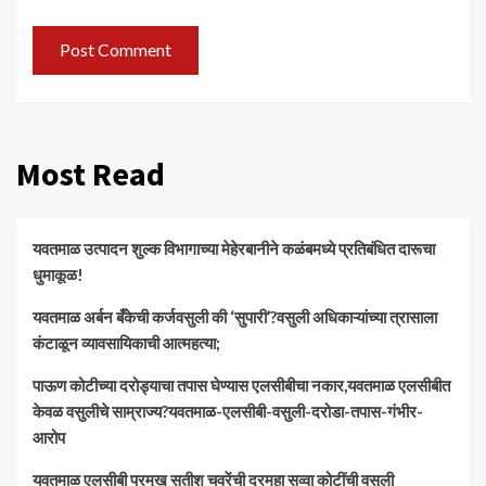
Most Read
यवतमाळ उत्पादन शुल्क विभागाच्या मेहेरबानीने कळंबमध्ये प्रतिबंधित दारूचा
धुमाकूळ!
​यवतमाळ अर्बन बँकेची कर्जवसुली की ‘सुपारी’?वसुली अधिकाऱ्यांच्या त्रासाला
कंटाळून व्यावसायिकाची आत्महत्या;
पाऊण कोटीच्या दरोड्याचा तपास घेण्यास एलसीबीचा नकार,यवतमाळ एलसीबीत
केवळ वसुलीचे साम्राज्य?यवतमाळ-एलसीबी-वसुली-दरोडा-तपास-गंभीर-
आरोप
यवतमाळ एलसीबी प्रमुख सतीश चवरेंची दरमहा सव्वा कोटींची वसुली