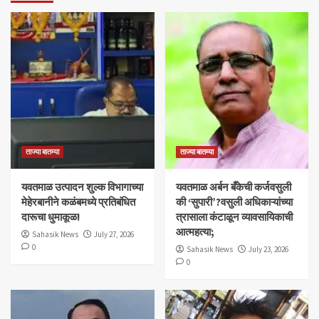
ताज्या बातम्या
ताज्या बातम्या
यवतमाळ उत्पादन शुल्क विभागाच्या
​यवतमाळ अर्बन बँकेची कर्जवसुली
मेहेरबानीने कळंबमध्ये प्रतिबंधित
की ‘सुपारी’?वसुली अधिकाऱ्यांच्या
दारूचा धुमाकूळ!
त्रासाला कंटाळून व्यावसायिकाची
आत्महत्या;
Sahasik News
July 27, 2026
0
Sahasik News
July 23, 2026
0