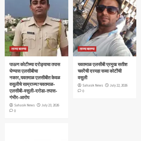
ताज्या बातम्या
ताज्या बातम्या
पाऊण कोटीच्या दरोड्याचा तपास
यवतमाळ एलसीबी प्रमुख सतीश
घेण्यास एलसीबीचा
चवरेंची दरमहा सव्वा कोटींची
नकार,यवतमाळ एलसीबीत केवळ
वसुली
वसुलीचे साम्राज्य?यवतमाळ-
Sahasik News
July 22, 2026
एलसीबी-वसुली-दरोडा-तपास-
0
गंभीर-आरोप
Sahasik News
July 23, 2026
0