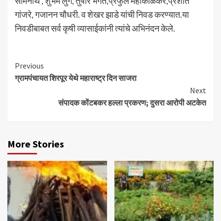
सोमनाथे , शुभम लुंगे, तुषार भगत,प्रफुल महाकाळकर,प्रशांत
गांजरे, गजानन चौधरी. व शेखर झाडे यांची निवड करण्यात.या
निवडीबाबत सर्व कृषी व्यासाईकांनी त्यांचे अभिनंदन केले.
Continue
Previous
ग्रामपंचायत शिरपूर येथे महाराष्ट्र दिन साजरा
Reading
Next
संपादक कोंटबकर हल्ला प्रकरण; दुसरा आरोपी अटकेत
More Stories