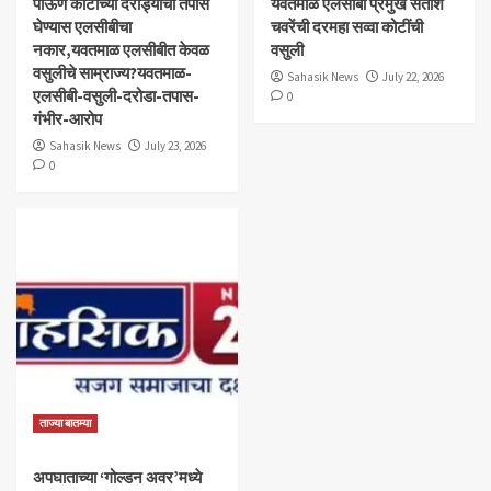
पाऊण कोटीच्या दरोड्याचा तपास
यवतमाळ एलसीबी प्रमुख सतीश
घेण्यास एलसीबीचा
चवरेंची दरमहा सव्वा कोटींची
नकार,यवतमाळ एलसीबीत केवळ
वसुली
वसुलीचे साम्राज्य?यवतमाळ-
Sahasik News
July 22, 2026
एलसीबी-वसुली-दरोडा-तपास-
0
गंभीर-आरोप
Sahasik News
July 23, 2026
0
ताज्या बातम्या
अपघाताच्या ‘गोल्डन अवर’मध्ये