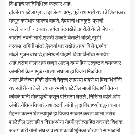
विभागाचे प्रतिनिधित्व करणार आहे.
हॉकीत शाळेला प्राप्त झालेल्या अभूतपूर्व यशामध्ये यशाचे शिल्पकार
म्हणून कर्णधार लावण्य बावणे. देवयानी धानकुटे, प्राची
कटरे,जानवी नंदनवार, हर्षदा चंदनखेडे,आरोही येवले, मेघना
साटोणे,नंदनी लाडे,श्रुती डेकाटे,चैताली चांहदे,खुशी
वरकड,रागिनी मांढरे,ऐश्वर्या पारसखेडे,नव्या बिसेन,हर्षदा
मांढरे,गुंजन वाघाडे,ज्ञानेश्वरी पोहाणे,विद्यार्थिनींचा समावेश
आहे.तसेच गोलरक्षक म्हणून आरजू दमये हिने उत्कृष्ट व चमकदार
कामगिरी केल्यामुळे त्यांच्या संघाला हा विजय मिळविता
आला.विजेत्या हॉकी संघाचे नेतृत्त्व लावण्या बावणे या विद्यार्थिनींनी
यशस्वीरीत्या केले. त्याचप्रमाणे शाळेतील माजी विद्यार्थी चैतन्य
कांबळे यांनी खेळाडूची कसून परिश्रम घेतले , निखिल बडेरे,ओम
अंभोरे,नैतिक तिजारे,यश दळवी,यांनी सुद्धा विद्यार्थ्यांकडून कसून
मेहनत करून घेतल्यामुळे हा विजय साकार करता आला.तसेच
शाळेतील उत्साही व विद्यार्थ्यांना नेहमी प्रोत्साहित करणारे शिक्षक
संजय बारी यांनी संघ व्यवस्थापकाची भूमिका चोखपणे सांभाळली