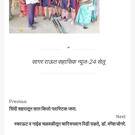
सागर राऊत सहासिक न्यूज-24 सेलू
Continue
Previous
सिंदी शहरातून सात किलो प्लास्टिक जप्त.
Reading
Next
स्काऊट व गाईड चळवळीतून चारित्र्यवान पिढी घडते, डाॅ. मंगेश घोगरे.