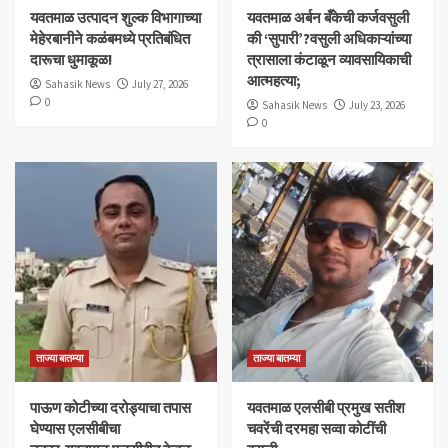
यवतमाळ उत्पादन शुल्क विभागाच्या
​यवतमाळ अर्बन बँकेची कर्जवसुली
मेहेरबानीने कळंबमध्ये प्रतिबंधित
की ‘सुपारी’?वसुली अधिकाऱ्यांच्या
दारूचा धुमाकूळ!
त्रासाला कंटाळून व्यावसायिकाची
आत्महत्या;
Sahasik News
July 27, 2026
0
Sahasik News
July 23, 2026
0
ताज्या बातम्या
ताज्या बातम्या
पाऊण कोटीच्या दरोड्याचा तपास
यवतमाळ एलसीबी प्रमुख सतीश
घेण्यास एलसीबीचा
चवरेंची दरमहा सव्वा कोटींची