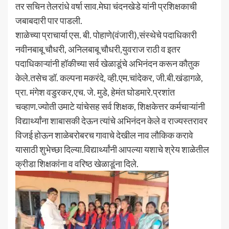
तर सचिन तेलरांधे वर्षा साव.मेघा चंदनखेडे यांनी प्रशिक्षकाची
जबाबदारी पार पाडली.
शाळेच्या प्राचार्या एस. बी. पोहाणे(वंजारी),संस्थेचे पदाधिकारी
नवीनबाबू चौधरी, अनिलबाबू चौधरी,युवराज राठी व इतर
पदाधिकाऱ्यांनी हॉकीच्या सर्व खेळाडूंचे अभिनंदन करून कौतुक
केले.तसेच डॉ. कल्पना मकरंदे, व्ही.एम.चांदेकर, जी.बी.खंडागळे,
प्रा. मंगेश वडुरकर,एच. जे. मुडे, हेमंत घोडमारे.प्रशांत
चव्हाण.ज्योती उमाटे यांचेसह सर्व शिक्षक, शिक्षकेत्तर कर्मचाऱ्यांनी
विद्यार्थ्यांना शाबासकी देऊन त्यांचे अभिनंदन केले व राज्यस्तरावर
विजई होऊन शाळेबरोबरच गावाचे देखील नाव लौकिक करावे
यासाठी शुभेच्छा दिल्या.विद्यार्थ्यांनी आपल्या यशाचे श्रेय शाळेतील
क्रीडा शिक्षकांना व वरिष्ठ खेळाडूंना दिले.