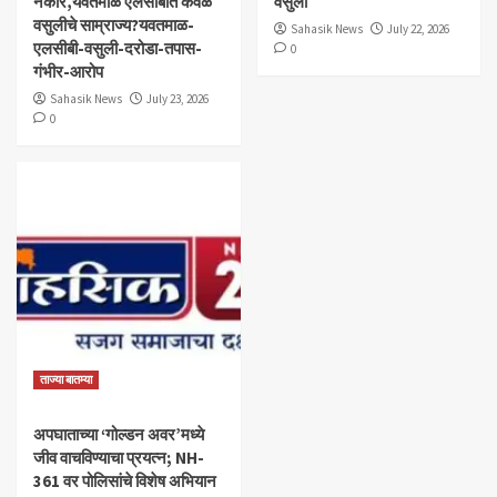
नकार,यवतमाळ एलसीबीत केवळ
वसुली
वसुलीचे साम्राज्य?यवतमाळ-
Sahasik News
July 22, 2026
एलसीबी-वसुली-दरोडा-तपास-
0
गंभीर-आरोप
Sahasik News
July 23, 2026
0
ताज्या बातम्या
अपघाताच्या ‘गोल्डन अवर’मध्ये
जीव वाचविण्याचा प्रयत्न; NH-
361 वर पोलिसांचे विशेष अभियान