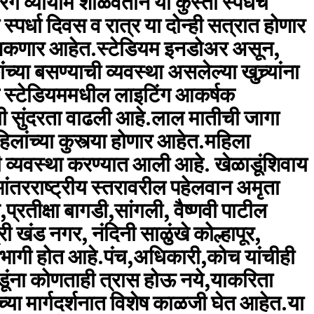
व्यायाम शाळेवतीने या कुस्ती स्पर्धेचे
र्धा दिवस व रात्र या दोन्ही सत्रात होणार
हू शकणार आहेत.स्टेडियम इनडोअर असून,
ंच्या बसण्याची व्यवस्था असलेल्या खुच्र्यांना
ेच स्टेडियममधील लाइटिंग आकर्षक
मची सुंदरता वाढली आहे.लाल मातीची जागा
लांच्या कुस्त्या होणार आहेत.महिला
ी व्यवस्था करण्यात आली आहे. खेळाडूंशिवाय
 आंतरराष्ट्रीय स्तरावरील पहेलवान अमृता
े,प्रतीक्षा बागडी,सांगली, वैष्णवी पाटील
री खंड नगर, नंदिनी साळुंखे कोल्हापूर,
 सहभागी होत आहे.पंच,अधिकारी,कोच यांचीही
डूंना कोणताही त्रास होऊ नये,याकरिता
ा मार्गदर्शनात विशेष काळजी घेत आहेत.या