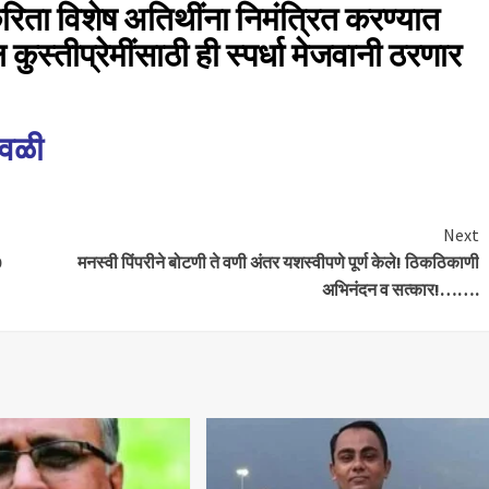
करिता विशेष अतिथींना निमंत्रित करण्यात
स्तीप्रेमींसाठी ही स्पर्धा मेजवानी ठरणार
ेवळी
Next
0
मनस्वी पिंपरीने बोटणी ते वणी अंतर यशस्वीपणे पूर्ण केले! ठिकठिकाणी
अभिनंदन व सत्कार!…….