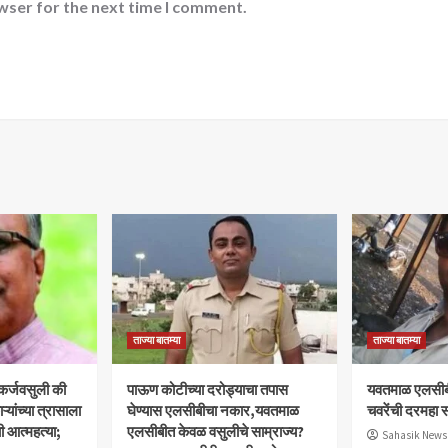
wser for the next time I comment.
ताज्या बातम्या
ताज्या बातम्या
 कर्जवसुली की
पाऊण कोटीच्या दरोड्याचा तपास
यवतमाळ एलसीब
यांच्या त्रासाला
घेण्यास एलसीबीचा नकार,यवतमाळ
चवरेंची दरमहा स
ी आत्महत्या;
एलसीबीत केवळ वसुलीचे साम्राज्य?
Sahasik News