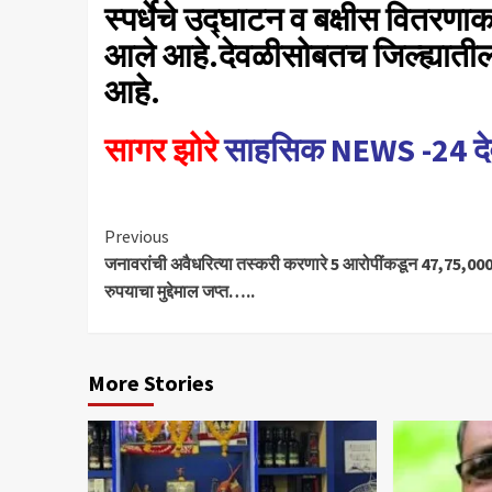
स्पर्धेचे उद्घाटन व बक्षीस वितरणा
आले आहे.देवळीसोबतच जिल्ह्यातील कु
आहे.
सागर झोरे
साहसिक NEWS -24 द
Continue
Previous
जनावरांची अवैधरित्या तस्करी करणारे 5 आरोपींकडून 47,75,00
Reading
रुपयाचा मुद्देमाल जप्त…..
More Stories