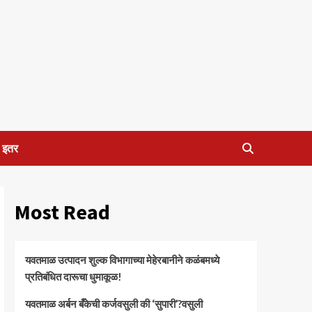
इतर
Most Read
यवतमाळ उत्पादन शुल्क विभागाच्या मेहेरबानीने कळंबमध्ये
प्रतिबंधित दारूचा धुमाकूळ!
​यवतमाळ अर्बन बँकेची कर्जवसुली की ‘सुपारी’?वसुली