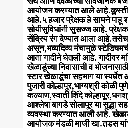
संघ आणि देवळीच्या सार्वजनिक बजरंग 
आयोजन करण्यात आले आहे.कुस्ती स्प
आहे.५ हजार प्रेक्षक हे सामने पा
सोयीसुविधांनी सुसज्ज आहे. प्रेक्षका
सेंद्रिय रंग देण्यात आला आहे.तस
असून,भव्यदिव्य मंचामुळे स्टेडिय
आता गादीने घेतली आहे. गादीवर महि
खेळाडूंच्या निवासाची व भोजनासाठ
स्टार खेळाडूंचा सहभाग या स्पर्धेत
पुजारी कोल्हापूर,भाग्यश्री कोळी पुण
कल्याण,स्वाती शिंदे कोल्हापूर,धनश्
आश्लेषा बागडे सोलापूर या सुद्धा
व्यवस्था करण्यात आली आहे. खेळा
आयोजक मंडळी माजी खा.तडस यांच्य