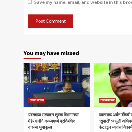
Save my name, email, and website in this bro
You may have missed
ताज्या बातम्या
ताज्या बातम्या
यवतमाळ उत्पादन शुल्क विभागाच्या
​यवतमाळ अर्बन बँकेची
मेहेरबानीने कळंबमध्ये प्रतिबंधित
‘सुपारी’?वसुली अधिकाऱ्
दारूचा धुमाकूळ!
कंटाळून व्यावसायिकाच