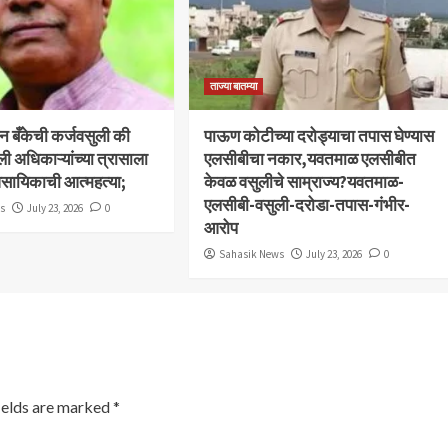
ताज्या बातम्या
बन बँकेची कर्जवसुली की
पाऊण कोटीच्या दरोड्याचा तपास घेण्यास
ली अधिकाऱ्यांच्या त्रासाला
एलसीबीचा नकार,यवतमाळ एलसीबीत
ावसायिकाची आत्महत्या;
केवळ वसुलीचे साम्राज्य?यवतमाळ-
एलसीबी-वसुली-दरोडा-तपास-गंभीर-
ws
July 23, 2026
0
आरोप
Sahasik News
July 23, 2026
0
ields are marked
*