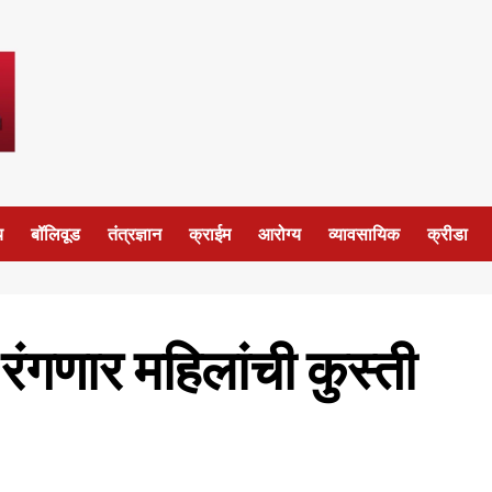
य
बॉलिवूड
तंत्रज्ञान
क्राईम
आरोग्य
व्यावसायिक
क्रीडा
रंगणार महिलांची कुस्ती