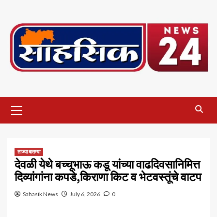
Skip
to
content
Primary
Menu
ताज्या बातम्या
देवळी येथे बच्चूभाऊ कडू यांच्या वाढदिवसानिमित्त
दिव्यांगांना कपडे,किराणा किट व भेटवस्तूंचे वाटप
Sahasik News
July 6, 2026
0