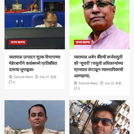
ताज्या बातम्या
ताज्या बातम्या
यवतमाळ उत्पादन शुल्क विभागाच्या
​यवतमाळ अर्बन बँकेची कर्जवसुली
मेहेरबानीने कळंबमध्ये प्रतिबंधित
की ‘सुपारी’?वसुली अधिकाऱ्यांच्या
दारूचा धुमाकूळ!
त्रासाला कंटाळून व्यावसायिकाची
आत्महत्या;
Sahasik News
July 27, 2026
0
Sahasik News
July 23, 2026
0