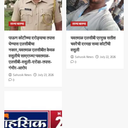
ताज्या बातम्या
ताज्या बातम्या
पाऊण कोटीच्या दरोड्याचा तपास
यवतमाळ एलसीबी प्रमुख सतीश
घेण्यास एलसीबीचा
चवरेंची दरमहा सव्वा कोटींची
नकार,यवतमाळ एलसीबीत केवळ
वसुली
वसुलीचे साम्राज्य?यवतमाळ-
Sahasik News
July 22, 2026
एलसीबी-वसुली-दरोडा-तपास-
0
गंभीर-आरोप
Sahasik News
July 23, 2026
0