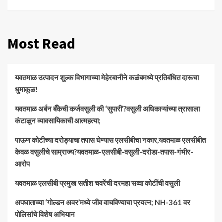
Most Read
यवतमाळ उत्पादन शुल्क विभागाच्या मेहेरबानीने कळंबमध्ये प्रतिबंधित दारूचा
धुमाकूळ!
​यवतमाळ अर्बन बँकेची कर्जवसुली की ‘सुपारी’?वसुली अधिकाऱ्यांच्या त्रासाला
कंटाळून व्यावसायिकाची आत्महत्या;
पाऊण कोटीच्या दरोड्याचा तपास घेण्यास एलसीबीचा नकार,यवतमाळ एलसीबीत
केवळ वसुलीचे साम्राज्य?यवतमाळ-एलसीबी-वसुली-दरोडा-तपास-गंभीर-
आरोप
यवतमाळ एलसीबी प्रमुख सतीश चवरेंची दरमहा सव्वा कोटींची वसुली
अपघाताच्या ‘गोल्डन अवर’मध्ये जीव वाचविण्याचा प्रयत्न; NH-361 वर
पोलिसांचे विशेष अभियान