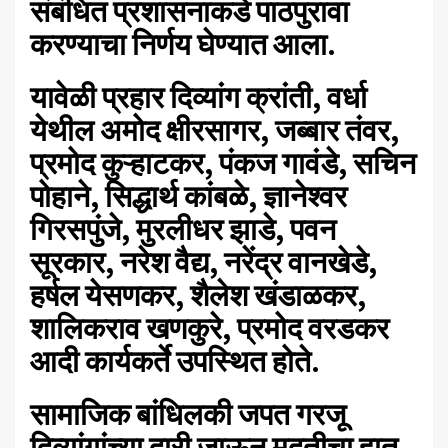
संबंधित प्रशासनाकडे पाठपुरावा
करण्याचा निर्णय घेण्यात आला.
यावेळी प्रहार दिव्यांग क्रांती, वर्धा
येथील अमोद
क्षीरसागर, जब्बार तंवर,
प्रमोद कुऱ्हाटकर, पंकज गावंडे, सचिन
पोहाने, सिद्धार्थ कांबळे, ज्ञानेश्वर
गिरसपुंजे, मुरलीधर झाडे, पवन
सूरकार, नरेश वैद्य, नरेंद्र वानखेडे,
हर्षल येसणकर, शैलेश खंडाळकर,
शालिकराव खणकुरे, प्रमोद वरडकर
आदी कार्यकर्ते उपस्थित होते.
सामाजिक बांधिलकी जपत गरजू
दिव्यांगांच्या दारी जाऊन मदतीचा हात