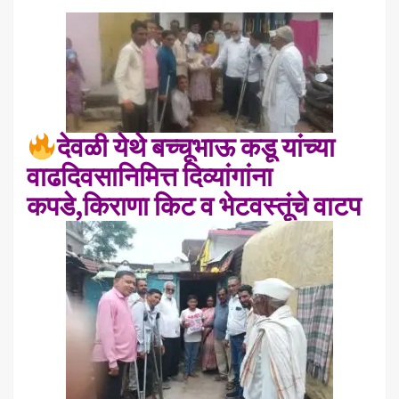
देवळी येथे बच्चूभाऊ कडू यांच्या
वाढदिवसानिमित्त दिव्यांगांना
कपडे,किराणा किट व भेटवस्तूंचे वाटप