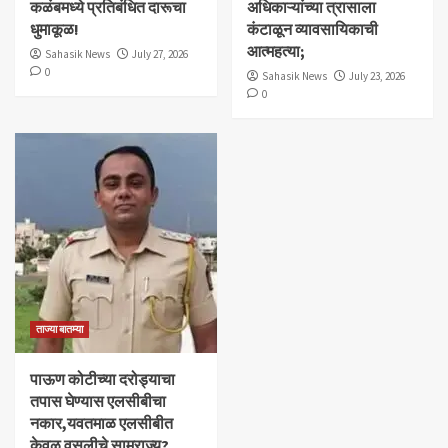
कळंबमध्ये प्रतिबंधित दारूचा
अधिकाऱ्यांच्या त्रासाला
धुमाकूळ!
कंटाळून व्यावसायिकाची
आत्महत्या;
Sahasik News
July 27, 2026
0
Sahasik News
July 23, 2026
0
ताज्या बातम्या
पाऊण कोटीच्या दरोड्याचा
तपास घेण्यास एलसीबीचा
नकार,यवतमाळ एलसीबीत
केवळ वसुलीचे साम्राज्य?