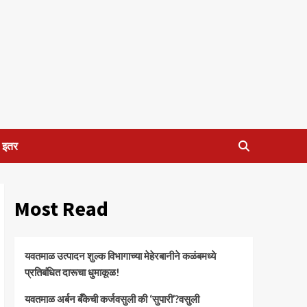
इतर
Most Read
यवतमाळ उत्पादन शुल्क विभागाच्या मेहेरबानीने कळंबमध्ये
प्रतिबंधित दारूचा धुमाकूळ!
​यवतमाळ अर्बन बँकेची कर्जवसुली की ‘सुपारी’?वसुली