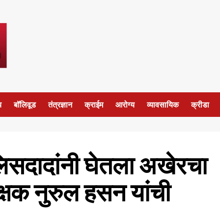
य
बॉलिवूड
तंत्रज्ञान
क्राईम
आरोग्य
व्यावसायिक
क्रीडा
लिसदादांनी घेतला अखेरचा
्षक नुरुल हसन यांची