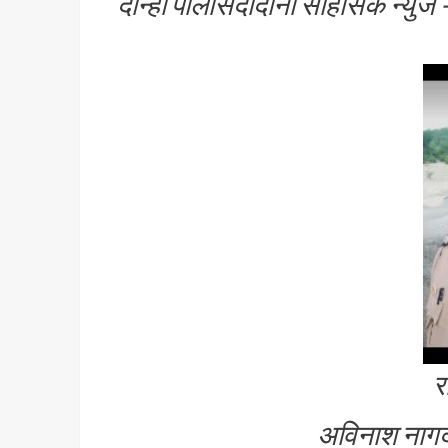
दोन्ही पोलीसदादांना साह
र
अविनाश नागदे