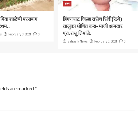
इतर
राथमिक शाळेची परसबाग
हिंगणघाट जिल्हा तसेच सिंदी(रेल्वे)
्रथम..
तालुका घोषित करा- माजी आमदार
प्रा.राजु तिमांडे.
ws
February 3, 2024
0
Sahasik News
February 3, 2024
0
ields are marked
*