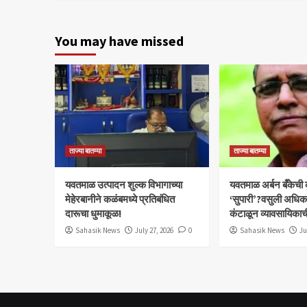
You may have missed
ताज्या बातम्या
ताज्या बातम्या
यवतमाळ उत्पादन शुल्क विभागाच्या
​यवतमाळ अर्बन बँकेची
मेहेरबानीने कळंबमध्ये प्रतिबंधित
‘सुपारी’?वसुली अधिकाऱ्
दारूचा धुमाकूळ!
कंटाळून व्यावसायिकाच
Sahasik News
July 27, 2026
0
Sahasik News
Ju