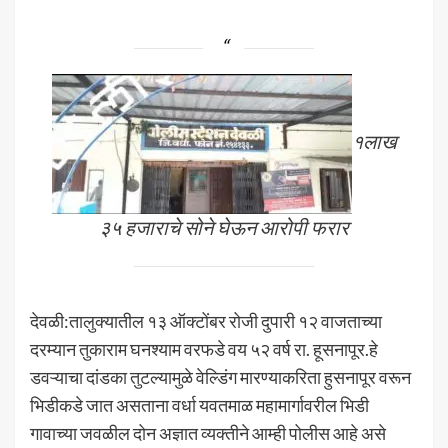
१लाख
३५ हजाराचे सोने घेऊन आरोपी फरार
देवळी:तालुक्यातील १३ ऑक्टोंबर रोजी दुपारी १२ वाजताच्या
दरम्यान तुकाराम घनश्याम वरफडे वय ५२ वर्ष रा. हूसनापूर.हे
डवऱ्याचा दांडका तुटल्यामुळे वेल्डिंग मारण्याकरिता हुसनापूर वरून
भिडीकडे जात असताना वर्धा यवतमाळ महामार्गावरील भिडी
गावाच्या जवळील दोन अज्ञात व्यक्तीने आम्ही पोलीस आहे असे