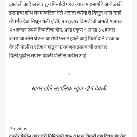
झालेली आहे असे वाटून फिर्यादी परत त्याच महामार्गाने अनोळखी
इसमाचा शोध घेण्याकरिता गेले असता त्यांना ते दिसून आले नाही
तोपर्यंत वेळ निघून गेली होती, १५ हजार किमतीची अंगठी,१लाख
२० हजार रुपये किमतीचा गोप,असा एकूण १ लाख ३५ हजार
रुपयांचा सोने घेऊन आरोपी फरार झाले आहे फिर्यादीने तत्काळ
देवळी पोलीस स्टेशन गाठून फसवणूक झाल्याची तक्रार
दिली.पुढील तपास देवळी पोलीस करीत आहे.
सागर झोरे सहासिक न्यूज -24 देवळी
Continue
Previous
वडनेर येथील नवरात्री निमित्याने दारू,व मास,विक्री दहा दिवस बंद ठेवा.