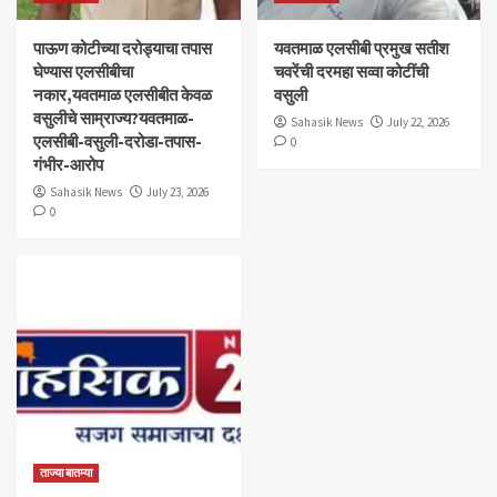
पाऊण कोटीच्या दरोड्याचा तपास
यवतमाळ एलसीबी प्रमुख सतीश
घेण्यास एलसीबीचा
चवरेंची दरमहा सव्वा कोटींची
नकार,यवतमाळ एलसीबीत केवळ
वसुली
वसुलीचे साम्राज्य?यवतमाळ-
Sahasik News
July 22, 2026
एलसीबी-वसुली-दरोडा-तपास-
0
गंभीर-आरोप
Sahasik News
July 23, 2026
0
ताज्या बातम्या