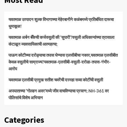
यवतमाळ उत्पादन शुल्क विभागाच्या मेहेरबानीने कळंबमध्ये प्रतिबंधित दारूचा
धुमाकूळ!
​यवतमाळ अर्बन बँकेची कर्जवसुली की ‘सुपारी’?वसुली अधिकाऱ्यांच्या त्रासाला
कंटाळून व्यावसायिकाची आत्महत्या;
पाऊण कोटीच्या दरोड्याचा तपास घेण्यास एलसीबीचा नकार,यवतमाळ एलसीबीत
केवळ वसुलीचे साम्राज्य?यवतमाळ-एलसीबी-वसुली-दरोडा-तपास-गंभीर-
आरोप
यवतमाळ एलसीबी प्रमुख सतीश चवरेंची दरमहा सव्वा कोटींची वसुली
अपघाताच्या ‘गोल्डन अवर’मध्ये जीव वाचविण्याचा प्रयत्न; NH-361 वर
पोलिसांचे विशेष अभियान
Categories