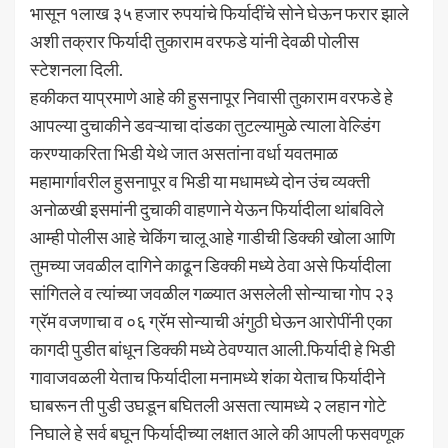
भासून १लाख ३५ हजार रुपयांचे फिर्यादींचे सोने घेऊन फरार झाले
अशी तक्रार फिर्यादी तुकाराम वरफडे यांनी देवळी पोलीस
स्टेशनला दिली.
हकीकत याप्रमाणे आहे की हुसनापूर निवासी तुकाराम वरफडे हे
आपल्या दुचाकीने डवऱ्याचा दांडका तुटल्यामुळे त्याला वेल्डिंग
करण्याकरिता भिडी येथे जात असतांना वर्धा यवतमाळ
महामार्गावरील हुसनापूर व भिडी या मधामध्ये दोन उंच व्यक्ती
अनोळखी इसमांनी दुचाकी वाहणाने येऊन फिर्यादीला थांबविले
आम्ही पोलीस आहे चेकिंग चालू आहे गाडीची डिक्की खोला आणि
तुमच्या जवळील दागिने काढून डिक्की मध्ये ठेवा असे फिर्यादीला
सांगितले व त्यांच्या जवळील गळ्यात असलेली सोन्याचा गोप २३
ग्रॅम वजणाचा व ०६ ग्रॅम सोन्याची अंगुठी घेऊन आरोपींनी एका
कागदी पुडीत बांधून डिक्की मध्ये ठेवण्यात आली.फिर्यादी हे भिडी
गावाजवळली येताच फिर्यादीला मनामध्ये शंका येताच फिर्यादीने
घाबरून ती पुडी उघडून बघितली असता त्यामध्ये २ लहान गोटे
निघाले हे सर्व बघून फिर्यादीच्या लक्षात आले की आपली फसवणूक