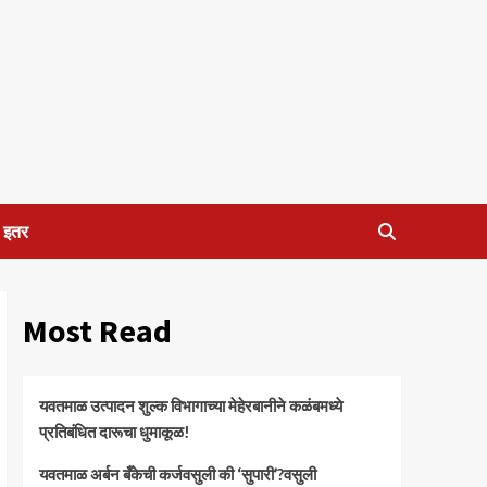
इतर
Most Read
यवतमाळ उत्पादन शुल्क विभागाच्या मेहेरबानीने कळंबमध्ये
प्रतिबंधित दारूचा धुमाकूळ!
​यवतमाळ अर्बन बँकेची कर्जवसुली की ‘सुपारी’?वसुली