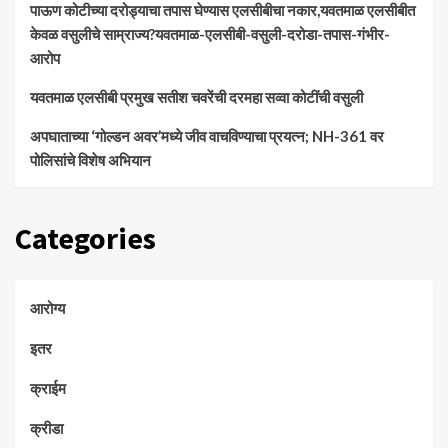
पाऊण कोटीच्या दरोड्याचा तपास घेण्यास एलसीबीचा नकार,यवतमाळ एलसीबीत
केवळ वसुलीचे साम्राज्य?यवतमाळ-एलसीबी-वसुली-दरोडा-तपास-गंभीर-
आरोप
यवतमाळ एलसीबी प्रमुख सतीश चवरेंची दरमहा सव्वा कोटींची वसुली
अपघाताच्या ‘गोल्डन अवर’मध्ये जीव वाचविण्याचा प्रयत्न; NH-361 वर
पोलिसांचे विशेष अभियान
Categories
आरोग्य
इतर
क्राईम
क्रीडा