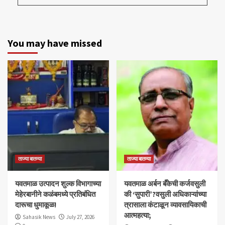
You may have missed
ताज्या बातम्या
ताज्या बातम्या
यवतमाळ उत्पादन शुल्क विभागाच्या
​यवतमाळ अर्बन बँकेची कर्जवसुली
मेहेरबानीने कळंबमध्ये प्रतिबंधित
की ‘सुपारी’?वसुली अधिकाऱ्यांच्या
दारूचा धुमाकूळ!
त्रासाला कंटाळून व्यावसायिकाची
आत्महत्या;
Sahasik News
July 27, 2026