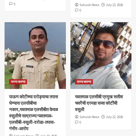
0
Sahasik News
July 23, 2026
0
ताज्या बातम्या
ताज्या बातम्या
पाऊण कोटीच्या दरोड्याचा तपास
यवतमाळ एलसीबी प्रमुख सतीश
घेण्यास एलसीबीचा
चवरेंची दरमहा सव्वा कोटींची
नकार,यवतमाळ एलसीबीत केवळ
वसुली
वसुलीचे साम्राज्य?यवतमाळ-
Sahasik News
July 22, 2026
एलसीबी-वसुली-दरोडा-तपास-
0
गंभीर-आरोप