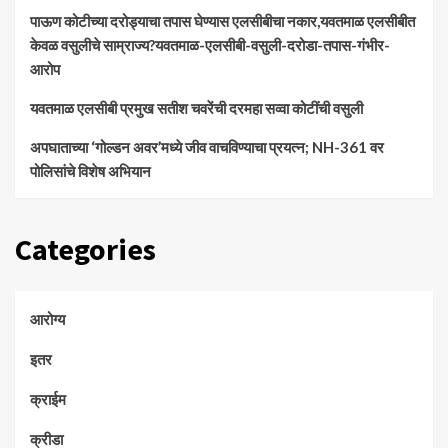
पाऊण कोटीच्या दरोड्याचा तपास घेण्यास एलसीबीचा नकार,यवतमाळ एलसीबीत
केवळ वसुलीचे साम्राज्य?यवतमाळ-एलसीबी-वसुली-दरोडा-तपास-गंभीर-
आरोप
यवतमाळ एलसीबी प्रमुख सतीश चवरेंची दरमहा सव्वा कोटींची वसुली
अपघाताच्या ‘गोल्डन अवर’मध्ये जीव वाचविण्याचा प्रयत्न; NH-361 वर
पोलिसांचे विशेष अभियान
Categories
आरोग्य
इतर
क्राईम
क्रीडा