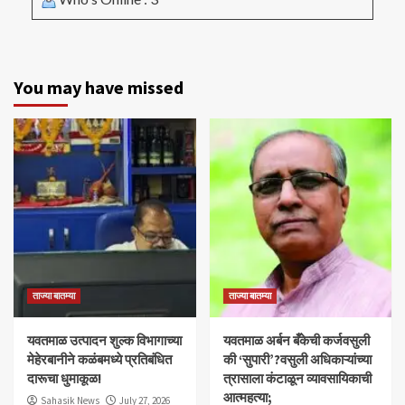
You may have missed
ताज्या बातम्या
ताज्या बातम्या
यवतमाळ उत्पादन शुल्क विभागाच्या
​यवतमाळ अर्बन बँकेची कर्जवसुली
मेहेरबानीने कळंबमध्ये प्रतिबंधित
की ‘सुपारी’?वसुली अधिकाऱ्यांच्या
दारूचा धुमाकूळ!
त्रासाला कंटाळून व्यावसायिकाची
आत्महत्या;
Sahasik News
July 27, 2026