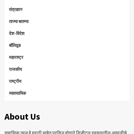
तंत्रज्ञान
ताज्या बातम्या
देश-विदेश
बॉलिवूड
महाराष्ट्र
राजकीय
राष्ट्रीय
व्यावसायिक
About Us
सहासिक न्युज हे मराठी भाषेत प्रसिद्ध होणारे डिजीटल स्वरूपातील आघाडीचे