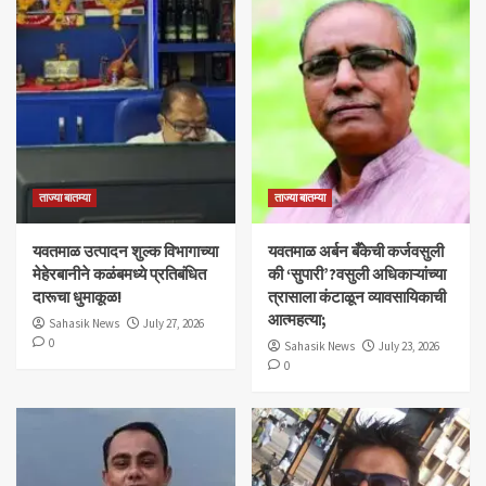
ताज्या बातम्या
ताज्या बातम्या
यवतमाळ उत्पादन शुल्क विभागाच्या
​यवतमाळ अर्बन बँकेची कर्जवसुली
मेहेरबानीने कळंबमध्ये प्रतिबंधित
की ‘सुपारी’?वसुली अधिकाऱ्यांच्या
दारूचा धुमाकूळ!
त्रासाला कंटाळून व्यावसायिकाची
आत्महत्या;
Sahasik News
July 27, 2026
0
Sahasik News
July 23, 2026
0