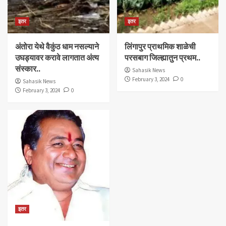
इतर
इतर
अंतोरा येथे वैकुंठ धाम नसल्याने
लिंगापुर प्राथमिक शाळेची
उघड्यावर करावे लागतात अंत्य
परसबाग जिल्ह्यातुन प्रथम..
संस्कार..
Sahasik News
February 3, 2024
0
Sahasik News
February 3, 2024
0
इतर