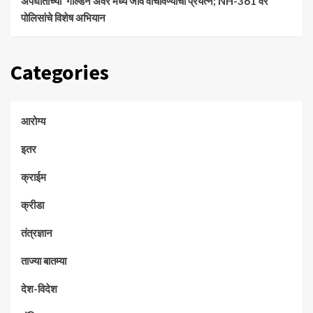
अपघाताच्या ‘गोल्डन अवर’मध्ये जीव वाचविण्याचा प्रयत्न; NH-361 वर
पोलिसांचे विशेष अभियान
Categories
आरोग्य
इतर
क्राईम
क्रीडा
तंत्रज्ञान
ताज्या बातम्या
देश-विदेश