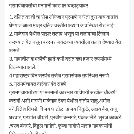
ग्रामपंचायतीचा मनमानी कारभार चव्हाट्यावर
1. दलित वस्ती चा रोड लोकेशन प्रमाणे न घेता दुसऱ्याच वार्डात
घेण्यात आला मात्र दलित वस्तीत अद्याप व्यवस्थित रोड नाही.
2. माळेगाव येथील पाझर तलाव असून या तलावाचा लिलाव
करण्यात येत नसून परस्पर जवळच्या व्यक्तीला तलाव देण्यात येत
असते.
3. गावातील बाभळीची झाडे कमी दरात दहा हजार रुपयांमध्ये
विकण्यात आले.
4 महाराष्ट्र दिन सरपंच तसेच ग्रामसेवक उपस्थित नसणे
5. ग्रामपंचायत वारंवार बंद राहणे.
ग्रामपंचायतीच्या या मनमानी कारभार याविषयी सखोल चौकशी
करावी अशी मागणी माळेगाव ठेका येथील संतोष साहू,अमोल
बंने,रितेश दिघडे, विजय घाटोळ, अजय निकुळे, अक्षय बैस,राजू
धरवार, प्रशांत चौधरी ,प्रवीण बन्नगरे, पंकज लेंडे, सुरज काकडे
,चरण बंनगरे, विठ्ठल नागोसे, कृष्णा नागोसे यासह गावकऱ्यांनी