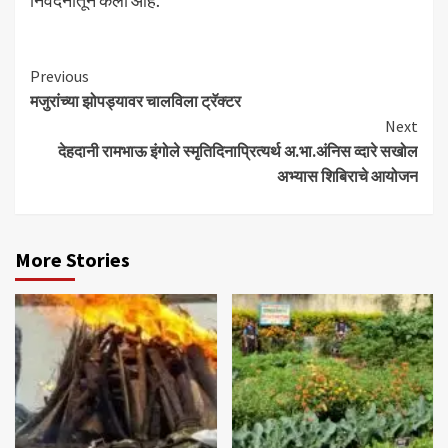
निवेदनातून केली आहे.
Continue
Previous
मजुरांच्या झोपड्यावर चालविला ट्रॅक्टर
Reading
Next
देहदानी रामभाऊ इंगोले स्मृतिदिनाप्रित्यर्थ अ.भा.अंनिस व्दारे सखोल
अभ्यास शिबिराचे आयोजन
More Stories