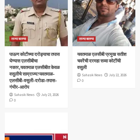
ताज्या बातम्या
ताज्या बातम्या
पाऊण कोटीच्या दरोड्याचा तपास
यवतमाळ एलसीबी प्रमुख सतीश
घेण्यास एलसीबीचा
चवरेंची दरमहा सव्वा कोटींची
नकार,यवतमाळ एलसीबीत केवळ
वसुली
वसुलीचे साम्राज्य?यवतमाळ-
Sahasik News
July 22, 2026
एलसीबी-वसुली-दरोडा-तपास-
0
गंभीर-आरोप
Sahasik News
July 23, 2026
0