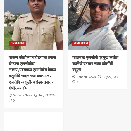
ताज्या बातम्या
ताज्या बातम्या
पाऊण कोटीच्या दरोड्याचा तपास
यवतमाळ एलसीबी प्रमुख सतीश
घेण्यास एलसीबीचा
चवरेंची दरमहा सव्वा कोटींची
नकार,यवतमाळ एलसीबीत केवळ
वसुली
वसुलीचे साम्राज्य?यवतमाळ-
Sahasik News
July 22, 2026
एलसीबी-वसुली-दरोडा-तपास-
0
गंभीर-आरोप
Sahasik News
July 23, 2026
0