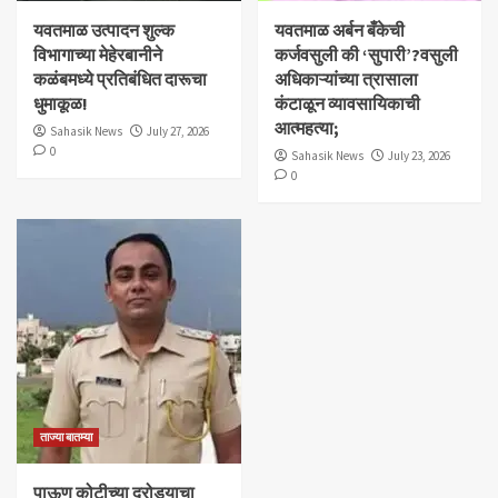
यवतमाळ उत्पादन शुल्क
​यवतमाळ अर्बन बँकेची
विभागाच्या मेहेरबानीने
कर्जवसुली की ‘सुपारी’?वसुली
कळंबमध्ये प्रतिबंधित दारूचा
अधिकाऱ्यांच्या त्रासाला
धुमाकूळ!
कंटाळून व्यावसायिकाची
आत्महत्या;
Sahasik News
July 27, 2026
0
Sahasik News
July 23, 2026
0
ताज्या बातम्या
पाऊण कोटीच्या दरोड्याचा