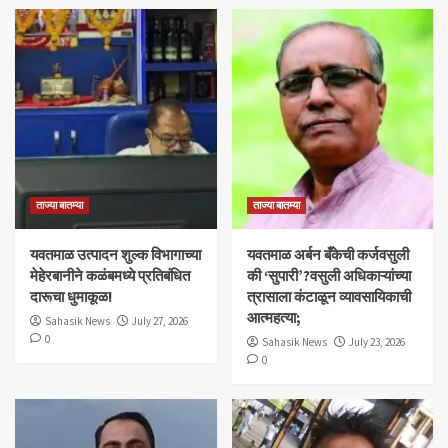
ताज्या बातम्या
ताज्या बातम्या
यवतमाळ उत्पादन शुल्क विभागाच्या
​यवतमाळ अर्बन बँकेची कर्जवसुली
मेहेरबानीने कळंबमध्ये प्रतिबंधित
की ‘सुपारी’?वसुली अधिकाऱ्यांच्या
दारूचा धुमाकूळ!
त्रासाला कंटाळून व्यावसायिकाची
आत्महत्या;
Sahasik News
July 27, 2026
0
Sahasik News
July 23, 2026
0