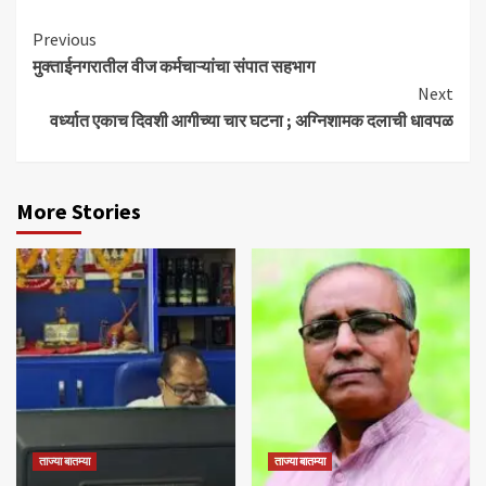
Continue
Previous
मुक्ताईनगरातील वीज कर्मचाऱ्यांचा संपात सहभाग
Reading
Next
वर्ध्यात एकाच दिवशी आगीच्या चार घटना ; अग्निशामक दलाची धावपळ
More Stories
ताज्या बातम्या
ताज्या बातम्या