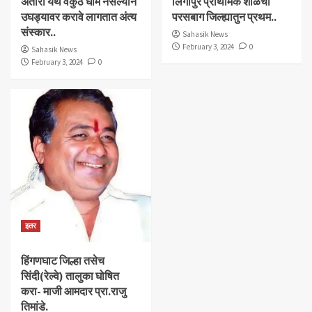
अंतोरा येथे वैकुंठ धाम नसल्याने
लिंगापुर प्राथमिक शाळेची
उघड्यावर करावे लागतात अंत्य
परसबाग जिल्ह्यातुन प्रथम..
संस्कार..
Sahasik News
February 3, 2024
0
Sahasik News
February 3, 2024
0
इतर
हिंगणघाट जिल्हा तसेच
सिंदी(रेल्वे) तालुका घोषित
करा- माजी आमदार प्रा.राजु
तिमांडे.