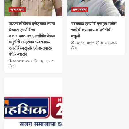
ताज्या बातम्या
ताज्या बातम्या
पाऊण कोटीच्या दरोड्याचा तपास
यवतमाळ एलसीबी प्रमुख सतीश
घेण्यास एलसीबीचा
चवरेंची दरमहा सव्वा कोटींची
नकार,यवतमाळ एलसीबीत केवळ
वसुली
वसुलीचे साम्राज्य?यवतमाळ-
Sahasik News
July 22, 2026
एलसीबी-वसुली-दरोडा-तपास-
0
गंभीर-आरोप
Sahasik News
July 23, 2026
0