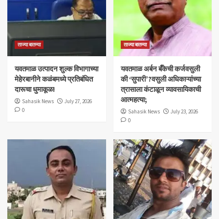
ताज्या बातम्या
ताज्या बातम्या
यवतमाळ उत्पादन शुल्क विभागाच्या
​यवतमाळ अर्बन बँकेची कर्जवसुली
मेहेरबानीने कळंबमध्ये प्रतिबंधित
की ‘सुपारी’?वसुली अधिकाऱ्यांच्या
दारूचा धुमाकूळ!
त्रासाला कंटाळून व्यावसायिकाची
आत्महत्या;
Sahasik News
July 27, 2026
0
Sahasik News
July 23, 2026
0