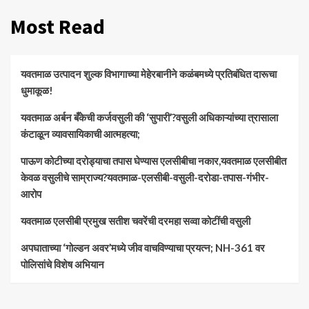
Most Read
यवतमाळ उत्पादन शुल्क विभागाच्या मेहेरबानीने कळंबमध्ये प्रतिबंधित दारूचा
धुमाकूळ!
​यवतमाळ अर्बन बँकेची कर्जवसुली की ‘सुपारी’?वसुली अधिकाऱ्यांच्या त्रासाला
कंटाळून व्यावसायिकाची आत्महत्या;
पाऊण कोटीच्या दरोड्याचा तपास घेण्यास एलसीबीचा नकार,यवतमाळ एलसीबीत
केवळ वसुलीचे साम्राज्य?यवतमाळ-एलसीबी-वसुली-दरोडा-तपास-गंभीर-
आरोप
यवतमाळ एलसीबी प्रमुख सतीश चवरेंची दरमहा सव्वा कोटींची वसुली
अपघाताच्या ‘गोल्डन अवर’मध्ये जीव वाचविण्याचा प्रयत्न; NH-361 वर
पोलिसांचे विशेष अभियान