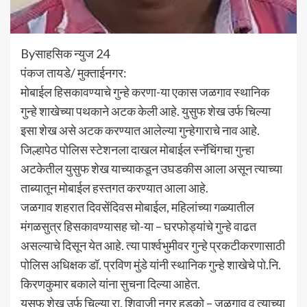
Byसाहसिक न्युज 24
पंकज तायडे/ मुक्ताईनगर:
मोबाईल हिसकावण्याचे गुन्हे करणा-या एकास जळगाव स्थानिक
गुन्हे शाखेच्या पथकाने अटक केली आहे. युसुफ शेख उर्फ चिल्या
इसा शेख असे अटक करण्यात आलेल्या गुन्हेगाराचे नाव आहे.
जिल्हापेठ पोलिस स्टेशनला दाखल मोबाईल स्नॅचिंगचा गुन्हा
अटकेतील युसुफ शेख याच्याकडून उघडकीस आला असून त्याच्या
ताब्यातून मोबाईल हस्तगत करण्यात आला आहे.
जळगाव शहरात दिवसेंदिवस मोबाईल, महिलांच्या गळ्यातील
मंगळसुत्र हिसकावण्यासह चो-या – घरफोड्यांचे गुन्हे वाढत
असल्याचे दिसून येत आहे. त्या पार्श्वभुमीवर गुन्हे प्रकटीकरणासाठी
पोलिस अधिक्षक डॉ. प्रविण मुंडे यांनी स्थानिक गुन्हे शाखेचे पो.नि.
किरणकुमार बकाले यांना सुचना दिल्या आहेत.
युसुफ शेख उर्फ चिल्या रा. शिवाजी नगर हुडको – जळगाव व त्याच्या