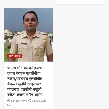
ताज्या बातम्या
पाऊण कोटीच्या दरोड्याचा
तपास घेण्यास एलसीबीचा
नकार,यवतमाळ एलसीबीत
केवळ वसुलीचे साम्राज्य?
यवतमाळ-एलसीबी-वसुली-
दरोडा-तपास-गंभीर-आरोप
Sahasik News
July 23, 2026
0