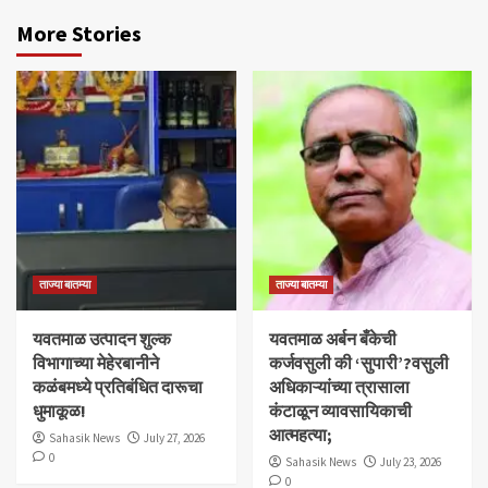
More Stories
ताज्या बातम्या
ताज्या बातम्या
यवतमाळ उत्पादन शुल्क
​यवतमाळ अर्बन बँकेची
विभागाच्या मेहेरबानीने
कर्जवसुली की ‘सुपारी’?वसुली
कळंबमध्ये प्रतिबंधित दारूचा
अधिकाऱ्यांच्या त्रासाला
धुमाकूळ!
कंटाळून व्यावसायिकाची
आत्महत्या;
Sahasik News
July 27, 2026
0
Sahasik News
July 23, 2026
0