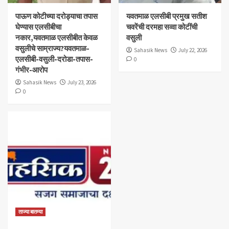
पाऊण कोटीच्या दरोड्याचा तपास
यवतमाळ एलसीबी प्रमुख सतीश
घेण्यास एलसीबीचा
चवरेंची दरमहा सव्वा कोटींची
नकार,यवतमाळ एलसीबीत केवळ
वसुली
वसुलीचे साम्राज्य?यवतमाळ-
Sahasik News
July 22, 2026
एलसीबी-वसुली-दरोडा-तपास-
0
गंभीर-आरोप
Sahasik News
July 23, 2026
0
ताज्या बातम्या