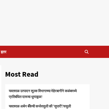
इतर
Most Read
यवतमाळ उत्पादन शुल्क विभागाच्या मेहेरबानीने कळंबमध्ये
प्रतिबंधित दारूचा धुमाकूळ!
​यवतमाळ अर्बन बँकेची कर्जवसुली की ‘सुपारी’?वसुली