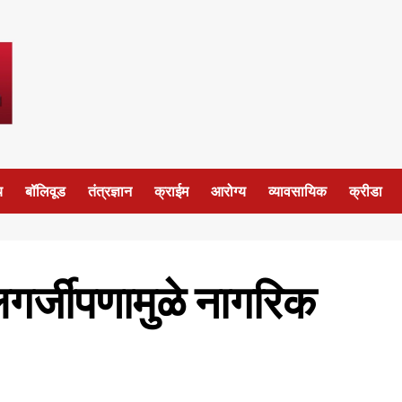
य
बॉलिवूड
तंत्रज्ञान
क्राईम
आरोग्य
व्यावसायिक
क्रीडा
हलगर्जीपणामुळे नागरिक