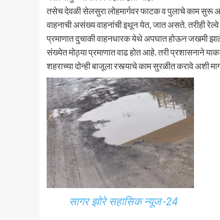
तसेच देवळी सेलसुरा लोहमार्गवर फाटक व पुलाचे काम सुरू आह
वाहनाची असंख्य वाहनांची इथून येत, जात असते. तरीही रेल्वे प
प्रमाणात दुचाकी वाहनधारक येथे अपघात होऊन जखमी झाले. तर
संख्येत मोठ्या प्रमाणात वाढ होत आहे. तरी प्रशासनाने याकड
शहराच्या दोन्ही बाजूला रस्त्याचे काम सुरळीत करावे अशी
सागर झोरे सहासिक न्यूज -24